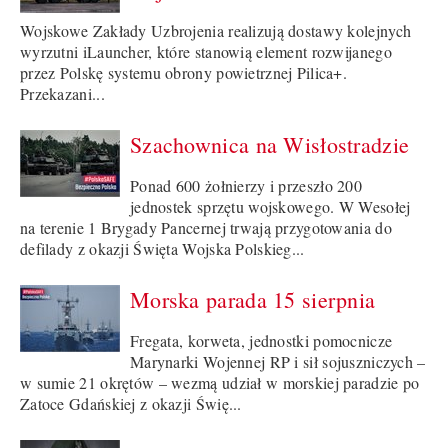
Wojskowe Zakłady Uzbrojenia realizują dostawy kolejnych
wyrzutni iLauncher, które stanowią element rozwijanego
przez Polskę systemu obrony powietrznej Pilica+.
Przekazani...
Szachownica na Wisłostradzie
Ponad 600 żołnierzy i przeszło 200
jednostek sprzętu wojskowego. W Wesołej
na terenie 1 Brygady Pancernej trwają przygotowania do
defilady z okazji Święta Wojska Polskieg...
Morska parada 15 sierpnia
Fregata, korweta, jednostki pomocnicze
Marynarki Wojennej RP i sił sojuszniczych –
w sumie 21 okrętów – wezmą udział w morskiej paradzie po
Zatoce Gdańskiej z okazji Świę...