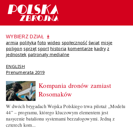
WYBIERZ DZIAŁ
armia
polityka
foto
wideo
społeczność
świat
misje
poligon
sprzęt
sport
historia
komentarze
kadry
z
jednostek
patronaty medialne
ENGLISH
Prenumerata 2019
Kompania dronów zamiast
Rosomaków
W dwóch brygadach Wojska Polskiego trwa pilotaż „Modelu
44” – programu, którego kluczowym elementem jest
nasycenie batalionu systemami bezzałogowymi. Jedną z
czterech kom...