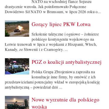
NATO na wschodniej flance Sojuszu
drastycznie wzrosła. Jak poinformowało Połączone
Dowództwo Sił NATO w Brunssum, w lipcu 2026 roku o...
Gorący lipiec PKW Łotwa
Szkolenie taktyczne i ogniowe – żołnierze
polskiego kontyngentu wojskowego na
Łotwie trenowali w lipcu z wojskami z Hiszpanii, Włoch,
Kanady, ze Słowenii i z Czarnogóry. ...
PGZ o koalicji antybalistycznej
Polska Grupa Zbrojeniowa zaprosiła na
konsultacje inne firmy, by omówić z ich
przedstawicielami potencjalny wkład w europejską koalicję
antybalistyczną – powiedział dziś ...
Nowe wyrzutnie dla polskiego
wojska