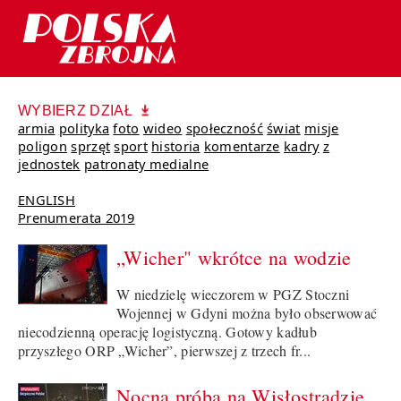
WYBIERZ DZIAŁ
armia
polityka
foto
wideo
społeczność
świat
misje
poligon
sprzęt
sport
historia
komentarze
kadry
z
jednostek
patronaty medialne
ENGLISH
Prenumerata 2019
„Wicher" wkrótce na wodzie
W niedzielę wieczorem w PGZ Stoczni
Wojennej w Gdyni można było obserwować
niecodzienną operację logistyczną. Gotowy kadłub
przyszłego ORP „Wicher”, pierwszej z trzech fr...
Nocna próba na Wisłostradzie