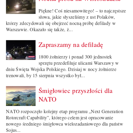
Piękne! Coś niesamowitego! – to najczęstsze
słowa, jakie słyszeliśmy z ust Polaków,
którzy zdecydowali się obejrzeć nocną próbę defilady w
Warszawie. Okazało się także, ż...
Zapraszamy na defiladę
1800 żołnierzy i ponad 300 jednostek
sprzętu przedefiluje ulicami Warszawy w
dniu Święta Wojska Polskiego. Dzisiaj w nocy żołnierze
trenowali, by 15 sierpnia wszystko był...
Śmigłowiec przyszłości dla
NATO
NATO rozpoczęło kolejny etap programu „Next Generation
Rotorcraft Capability”, którego celem jest opracowanie
nowego średniego śmigłowca wielozadaniowego dla państw
Sojus...