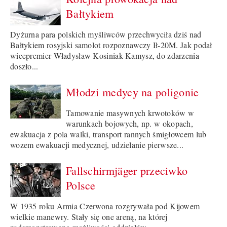
Bałtykiem
Dyżurna para polskich myśliwców przechwyciła dziś nad
Bałtykiem rosyjski samolot rozpoznawczy Ił-20M. Jak podał
wicepremier Władysław Kosiniak-Kamysz, do zdarzenia
doszło...
Młodzi medycy na poligonie
Tamowanie masywnych krwotoków w
warunkach bojowych, np. w okopach,
ewakuacja z pola walki, transport rannych śmigłowcem lub
wozem ewakuacji medycznej, udzielanie pierwsze...
Fallschirmjäger przeciwko
Polsce
W 1935 roku Armia Czerwona rozgrywała pod Kijowem
wielkie manewry. Stały się one areną, na której