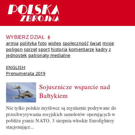
WYBIERZ DZIAŁ
armia
polityka
foto
wideo
społeczność
świat
misje
poligon
sprzęt
sport
historia
komentarze
kadry
z
jednostek
patronaty medialne
ENGLISH
Prenumerata 2019
Sojusznicze wsparcie nad
Bałtykiem
Nie tylko polskie myśliwce są regularnie podrywane do
przechwytywania rosyjskich samolotów operujących w
pobliżu granic NATO. 3 sierpnia włoskie Eurofightery
stacjonujące...