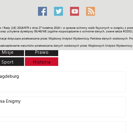
o i Rady (UE) 2016/679 z dnia 27 kwietnia 2016 r. w sprawie ochrony osób fizycznych w związku z 
Świat
Społeczność
Sport
Historia
Galerie
Wideo
ENGLI
oraz uchylenia dyrektywy 95/46/WE (ogólne rozporządzenie o ochronie danych, zwane także RODO).
acje dotyczące przetwarzania przez Wojskowy Instytut Wydawniczy Państwa danych osobowych. Pro
zaakceptowanie warunków przetwarzania danych osobowych przez Wojskowych Instytut Wydawniczy
Misje
Prawo
Sport
Historia
 Magdeburg
ania Enigmy