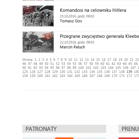
Komandosi na celowniku Hitlera
23.10.2016, godz. 08:02
Tomasz Gos
Przegrane zwycięstwo generała Kleeb
22.10.2016, godz. 08:03
Marcin Paluch
Strona:
1
2
3
4
5
6
7
8
9
10
11
12
13
14
15
16
17
18
19
20
21
22
46
47
48
49
50
51
52
53
54
55
56
57
58
59
60
61
62
63
64
65
66
90
91
92
93
94
95
96
97
98
99
100
101
102
103
104
105
106
107
125
126
127
128
129
130
131
132
133
134
135
136
137
138
139
14
158
159
160
161
162
163
164
165
166
167
168
169
170
171
172
17
PATRONATY
PREN