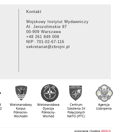
Kontakt
Wojskowy Instytut Wydawniczy
Al. Jerozolimskie 97
00-909 Warszawa
+48 261 849 008
NIP: 701-02-67-116
sekretariat@zbrojni.pl
t
Wielonarodowy
Wielonarodowa
Centrum
Agencja
SZ
Korpus
Dywizja
Szkolenia Sił
Uzbrojenia
Północno-
Północny-
Połączonych
Wschodni
Wschód
NATO (JFTC)
wykonanie i hosting
AIKELO