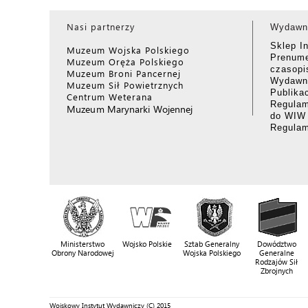
Nasi partnerzy
Wydawn
Sklep I
Muzeum Wojska Polskiego
Prenume
Muzeum Oręża Polskiego
czasop
Muzeum Broni Pancernej
Wydawni
Muzeum Sił Powietrznych
Publika
Centrum Weterana
Regulam
Muzeum Marynarki Wojennej
do WIW
Regula
Ministerstwo
Wojsko Polskie
Sztab Generalny
Dowództwo
Obrony Narodowej
Wojska Polskiego
Generalne
Rodzajów Sił
Zbrojnych
Wojskowy Instytut Wydawniczy (C) 2015