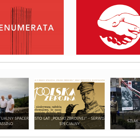
TUALNY SPACER
STO LAT „POLSKI ZBROJNEJ” - SERWIS
SZLAK
ASSINO
SPECJALNY