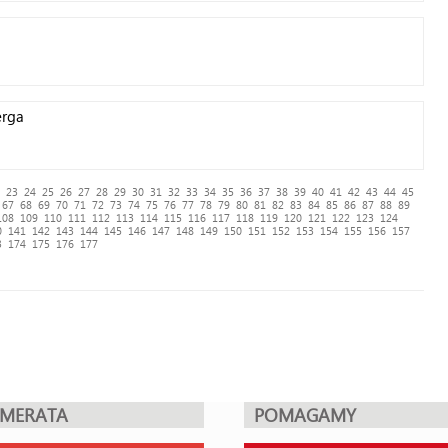
erga
23
24
25
26
27
28
29
30
31
32
33
34
35
36
37
38
39
40
41
42
43
44
45
67
68
69
70
71
72
73
74
75
76
77
78
79
80
81
82
83
84
85
86
87
88
89
108
109
110
111
112
113
114
115
116
117
118
119
120
121
122
123
124
0
141
142
143
144
145
146
147
148
149
150
151
152
153
154
155
156
157
3
174
175
176
177
UMERATA
POMAGAMY