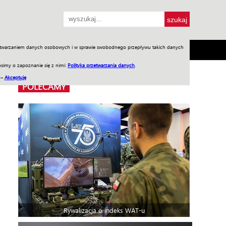
przetwarzaniem danych osobowych i w sprawie swobodnego przepływu takich danych
SH
SKLEP
Jednodniówki
Praca w WIW
simy o zapoznanie się z nimi:
Polityka przetwarzania danych
.
 –
Akceptuję
POLECAMY
Rywalizacja o indeks WAT-u