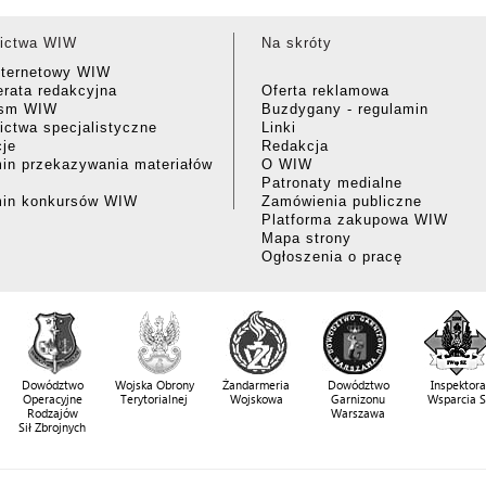
ictwa WIW
Na skróty
nternetowy WIW
rata redakcyjna
Oferta reklamowa
ism WIW
Buzdygany - regulamin
ctwa specjalistyczne
Linki
cje
Redakcja
in przekazywania materiałów
O WIW
Patronaty medialne
min konkursów WIW
Zamówienia publiczne
Platforma zakupowa WIW
Mapa strony
Ogłoszenia o pracę
Dowództwo
Wojska Obrony
Żandarmeria
Dowództwo
Inspektora
Operacyjne
Terytorialnej
Wojskowa
Garnizonu
Wsparcia 
Rodzajów
Warszawa
Sił Zbrojnych