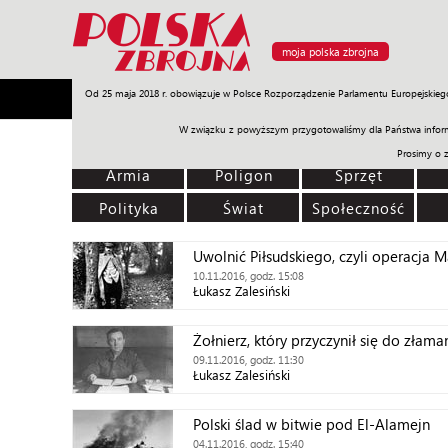
moja polska zbrojna
Od 25 maja 2018 r. obowiązuje w Polsce Rozporządzenie Parlamentu Europejskieg
Armia
Poligon
Sprzęt
Misje
Polityka
Prawo
W związku z powyższym przygotowaliśmy dla Państwa inform
Prosimy o 
Armia
Poligon
Sprzęt
Polityka
Świat
Społeczność
Uwolnić Piłsudskiego, czyli operacja
10.11.2016, godz. 15:08
Łukasz Zalesiński
Żołnierz, który przyczynił się do złam
09.11.2016, godz. 11:30
Łukasz Zalesiński
Polski ślad w bitwie pod El-Alamejn
04.11.2016, godz. 15:40