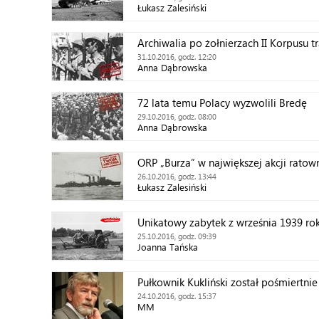
Łukasz Zalesiński
Archiwalia po żołnierzach II Korpusu tr
31.10.2016, godz. 12:20
Anna Dąbrowska
72 lata temu Polacy wyzwolili Bredę
29.10.2016, godz. 08:00
Anna Dąbrowska
ORP „Burza” w największej akcji ratown
26.10.2016, godz. 13:44
Łukasz Zalesiński
Unikatowy zabytek z września 1939 ro
25.10.2016, godz. 09:39
Joanna Tańska
Pułkownik Kukliński został pośmiertni
24.10.2016, godz. 15:37
MM