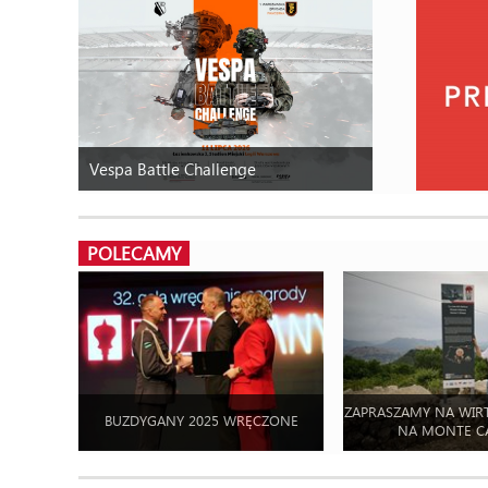
Vespa Battle Challenge
POLECAMY
ZAPRASZAMY NA WIR
BUZDYGANY 2025 WRĘCZONE
NA MONTE C