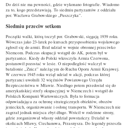
Do dziś nie ma pewności, gdzie wykonano fotografie. Wiadomo
za to, kogo przedstawiają. To siedmiu partyzantów z oddziału
por. Wacława Grabowskiego „Puszczyka”.
Siedmiu przeciw setkom
Początki walki, którą toczył por. Grabowski, sięgają 1939 roku.
Wówczas jako 23-latek po kursach przysposobienia wojskowego
zgłosił się do armii. Brał udział w wojnie obronnej przeciwko
Niemcom. Podczas okupacji wstąpił do AK, potem był w
partyzantce. Kiedy do Polski wkroczyła Armia Czerwona,
postanowił pozostać w lesie. O niepodległość walczył w
batalionie „Znicz” należącym do Ruchu Oporu Armii Krajowej.
W czerwcu 1945 roku wziął udział w akcji, podczas której
partyzanci uwolnili 32 więźniów Powiatowego Urzędu
Bezpieczeństwa w Mławie. Niedługo potem przedostał się do
amerykańskiej strefy okupacyjnej w Niemczech i wstąpił do
Polskich Kompanii Wartowniczych. Była to formacja
odpowiadająca za ochronę strategicznych obiektów, obozów
jenieckich, organizowanie i osłonę transportu. W Niemczech nie
zagrzał jednak miejsca zbyt długo. Wrócił w rodzinne strony,
gdzie zorganizował własny oddział powstańczy. Działał w
okolicach Mławy, Ciechanowa, Przasnysza. Do legendy przeszła