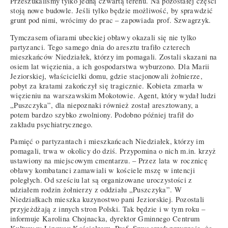
Przeszukaliśmy tylko jedną czwartą terenu. Na pozostałej części
stoją nowe budowle. Jeśli tylko będzie możliwość, by sprawdzić
grunt pod nimi, wrócimy do prac – zapowiada prof. Szwagrzyk.
Tymczasem ofiarami ubeckiej obławy okazali się nie tylko
partyzanci. Tego samego dnia do aresztu trafiło czterech
mieszkańców Niedziałek, którzy im pomagali. Zostali skazani na
osiem lat więzienia, a ich gospodarstwa wyburzono. Dla Marii
Jeziorskiej, właścicielki domu, gdzie stacjonowali żołnierze,
pobyt za kratami zakończył się tragicznie. Kobieta zmarła w
więzieniu na warszawskim Mokotowie. Agent, który wydał ludzi
„Puszczyka”, dla niepoznaki również został aresztowany, a
potem bardzo szybko zwolniony. Podobno później trafił do
zakładu psychiatrycznego.
Pamięć o partyzantach i mieszkańcach Niedziałek, którzy im
pomagali, trwa w okolicy do dziś. Przypomina o nich m.in. krzyż
ustawiony na miejscowym cmentarzu. – Przez lata w rocznicę
obławy kombatanci zamawiali w kościele mszę w intencji
poległych. Od sześciu lat są organizowane uroczystości z
udziałem rodzin żołnierzy z oddziału „Puszczyka”. W
Niedziałkach mieszka kuzynostwo pani Jeziorskiej. Pozostali
przyjeżdżają z innych stron Polski. Tak będzie i w tym roku –
informuje Karolina Chojnacka, dyrektor Gminnego Centrum