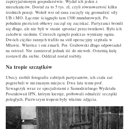
zaprzyjaźnionym gospodarstwie. Wydał ich jeden z
mieszkańców. Dostał za to 5 tys. zł, czyli równowartość kilku
średnich pensji. Wokół wsi od rana zaczęły się gromadzić siły
UB i MO. Łącznie ściągnęło tam 1300 mundurowych. Po
południu pierścień obławy zaczął się zaciskać. Partyzanci bronili
się długo, ale nie byli w stanie sprostać przeciwnikowi. Było ich
zaledwie siedmiu. Czterech zginęło podczas wymiany ognia.
Dwóch ciężko rannych trafiło na stół operacyjny szpitala w
Mławie. Wkrótce i oni zmarli. Por. Grabowski długo odpowiadał
na ostrzał. Nie zamierzał jednak iść do niewoli. Ostatnią kulę
zostawił dla siebie. Oddział został rozbity.
Na tropie szczątków
Ubecy zrobili fotografie zabitych partyzantów, ich ciała zaś
pogrzebali w nieznanym miejscu. Dwa lata temu prof.
Szwagrzyk wraz ze specjalistami z Samodzielnego Wydziału
Poszukiwań IPN, którym kieruje, próbowali odnaleźć szczątki
poległych. Pierwszym tropem były właśnie zdjęcia.