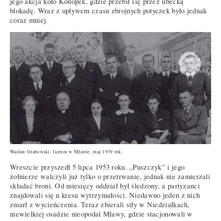
jego akcja koło Konopek, gdzie przebił się przez ubecką
blokadę. Wraz z upływem czasu zbrojnych potyczek było jednak
coraz mniej.
Wacław Grabowski, liceum w Mławie, maj 1939 rok.
Wreszcie przyszedł 5 lipca 1953 roku. „Puszczyk” i jego
żołnierze walczyli już tylko o przetrwanie, jednak nie zamierzali
składać broni. Od miesięcy oddział był śledzony, a partyzanci
znajdowali się u kresu wytrzymałości. Niedawno jeden z nich
zmarł z wycieńczenia. Teraz zbierali siły w Niedziałkach,
niewielkiej osadzie nieopodal Mławy, gdzie stacjonowali w