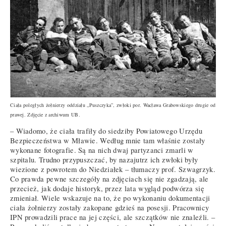
Ciała poległych żołnierzy oddziału „Puszczyka”, zwłoki por. Wacława Grabowskiego drugie od
prawej. Zdjęcie z archiwum UB.
– Wiadomo, że ciała trafiły do siedziby Powiatowego Urzędu
Bezpieczeństwa w Mławie. Według mnie tam właśnie zostały
wykonane fotografie. Są na nich dwaj partyzanci zmarli w
szpitalu. Trudno przypuszczać, by nazajutrz ich zwłoki były
wiezione z powrotem do Niedziałek – tłumaczy prof. Szwagrzyk.
Co prawda pewne szczegóły na zdjęciach się nie zgadzają, ale
przecież, jak dodaje historyk, przez lata wygląd podwórza się
zmieniał. Wiele wskazuje na to, że po wykonaniu dokumentacji
ciała żołnierzy zostały zakopane gdzieś na posesji. Pracownicy
IPN prowadzili prace na jej części, ale szczątków nie znaleźli. –