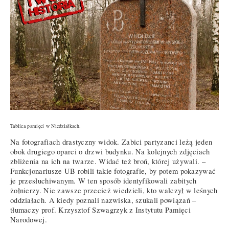
Tablica pamięci w Niedziałkach.
Na fotografiach drastyczny widok. Zabici partyzanci leżą jeden
obok drugiego oparci o drzwi budynku. Na kolejnych zdjęciach
zbliżenia na ich na twarze. Widać też broń, której używali. –
Funkcjonariusze UB robili takie fotografie, by potem pokazywać
je przesłuchiwanym. W ten sposób identyfikowali zabitych
żołnierzy. Nie zawsze przecież wiedzieli, kto walczył w leśnych
oddziałach. A kiedy poznali nazwiska, szukali powiązań –
tłumaczy prof. Krzysztof Szwagrzyk z Instytutu Pamięci
Narodowej.