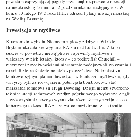
powodu niesprzyjającej pogody przesunął rozpoczęcie operacji
na nieokreślony termin, a 12 października na następny rok. W
końcu 13 lutego 1943 roku Hitler odrzucił plany inwazji morskiej
na Wielką Brytanię.
Inwestycja w myśliwce
Kluczem do wybicia Niemcom z głowy zdobycia Wielkiej
Brytanii okazała się wygrana RAF-u nad Luftwaffe. Z kolei
sukces w powietrzu niewątpliwie zapewniły myśliwce i
walczący w nich lotnicy, którzy – co podkreślał Churchill –
niezrażeni przeciwnościami nieustannie podejmowali wyzwania i
narażali się na śmiertelne niebezpieczeństwo. Natomiast za
kontrowersyjnym planem inwestycji w lotnictwo myśliwskie, gdy
wszyscy byli za rozwijaniem potencjału bombowców, stał
marszałek lotnictwa sir Hugh Dowding. Dzięki niemu stworzono
też sieć stacji radarowych wzdłuż południowego wybrzeża Anglii
– wykorzystanie nowego wynalazku również przyczyniło się do
końcowego sukcesu RAF-u w walce powietrznej z Luftwaffe.