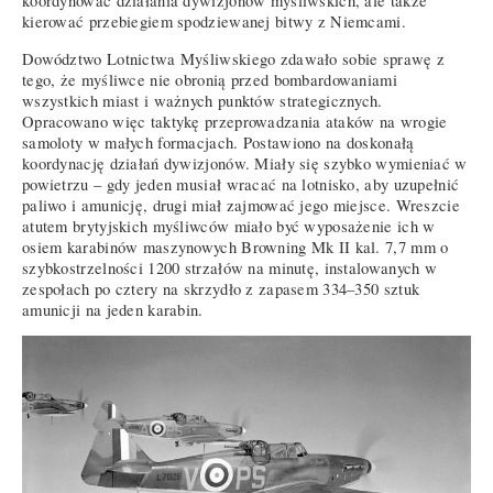
koordynować działania dywizjonów myśliwskich, ale także
kierować przebiegiem spodziewanej bitwy z Niemcami.
Dowództwo Lotnictwa Myśliwskiego zdawało sobie sprawę z
tego, że myśliwce nie obronią przed bombardowaniami
wszystkich miast i ważnych punktów strategicznych.
Opracowano więc taktykę przeprowadzania ataków na wrogie
samoloty w małych formacjach. Postawiono na doskonałą
koordynację działań dywizjonów. Miały się szybko wymieniać w
powietrzu – gdy jeden musiał wracać na lotnisko, aby uzupełnić
paliwo i amunicję, drugi miał zajmować jego miejsce. Wreszcie
atutem brytyjskich myśliwców miało być wyposażenie ich w
osiem karabinów maszynowych Browning Mk II kal. 7,7 mm o
szybkostrzelności 1200 strzałów na minutę, instalowanych w
zespołach po cztery na skrzydło z zapasem 334–350 sztuk
amunicji na jeden karabin.