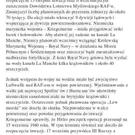
rozpoczęciu 15 sierpnia inwazji oraz o wcześniejszym
zniszczeniu Dowództwa Lotnictwa Myśliwskiego RAF-u.
Zmniejszył liczbę planowanych do przerzutu żołnierzy do około
70 tysięcy. Do akcji miało wkroczyć 9 dywizji lądowych i
wspierająca je dywizja powietrznodesantowa. Niemiecka
marynarka wojenna – Kriegsmarine – miała przygotować setki
barek i holowników. Aby ułatwić jej zadanie na kanale La
Manche, Niemcy planowali wcześniej wciągnąć Królewską
Marynarkę Wojenną – Royal Navy – w działania na Morzu
Północnym i Śródziemnym oraz zniszczyć bądź zneutralizować
nadbrzeżne fortyfikacje. Z kolei Royal Navy gotowa była wysłać
na wody kanału La Manche kilka krążowników i około 40
niszczycieli.
Jednak wstępem do wojny na wodzie miało być zwycięstwo
Luftwaffe nad RAF-em w wojnie powietrznej. Wyeliminowanie z
walki jak najwięcej Spitfire’ów i Hurricane’ów ułatwiłoby
niemieckim samolotom ataki na brytyjskie krążowniki i
niszczyciele. Ostatecznie jednak planowana operacja „Lew
morski” nie doszła do skutku. Niepowodzenia w walce
powietrznej oraz powolne przygotowania do inwazji
Kriegsmarine sprawiły, że Hitler początek operacji przesunął na
15 września 1940 roku. W tym terminie również nie doszło do
rozpoczęcia inwazji. 17 września przywódca III Rzeszy z