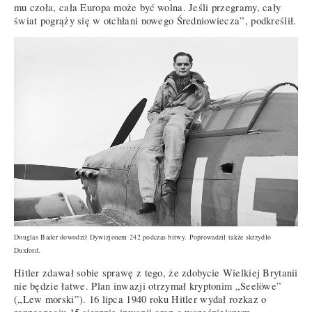
mu czoła, cała Europa może być wolna. Jeśli przegramy, cały
świat pogrąży się w otchłani nowego Średniowiecza”, podkreślił.
Douglas Bader dowodził Dywizjonem 242 podczas bitwy. Poprowadził także skrzydło
Duxford.
Hitler zdawał sobie sprawę z tego, że zdobycie Wielkiej Brytanii
nie będzie łatwe. Plan inwazji otrzymał kryptonim „Seelöwe”
(„Lew morski”). 16 lipca 1940 roku Hitler wydał rozkaz o