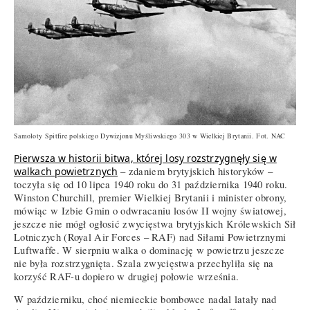
Samoloty Spitfire polskiego Dywizjonu Myśliwskiego 303 w Wielkiej Brytanii. Fot. NAC
Pierwsza w historii bitwa, której losy rozstrzygnęły się w
walkach powietrznych
– zdaniem brytyjskich historyków –
toczyła się od 10 lipca 1940 roku do 31 października 1940 roku.
Winston Churchill, premier Wielkiej Brytanii i minister obrony,
mówiąc w Izbie Gmin o odwracaniu losów II wojny światowej,
jeszcze nie mógł ogłosić zwycięstwa brytyjskich Królewskich Sił
Lotniczych (Royal Air Forces – RAF) nad Siłami Powietrznymi
Luftwaffe. W sierpniu walka o dominację w powietrzu jeszcze
nie była rozstrzygnięta. Szala zwycięstwa przechyliła się na
korzyść RAF-u dopiero w drugiej połowie września.
W październiku, choć niemieckie bombowce nadal latały nad