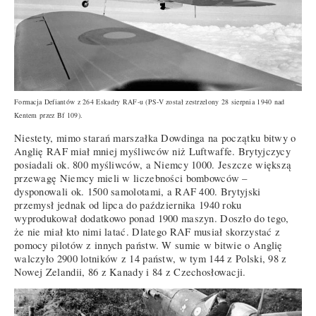
Formacja Defiantów z 264 Eskadry RAF-u (PS-V został zestrzelony 28 sierpnia 1940 nad
Kentem przez Bf 109).
Niestety, mimo starań marszałka Dowdinga na początku bitwy o
Anglię RAF miał mniej myśliwców niż Luftwaffe. Brytyjczycy
posiadali ok. 800 myśliwców, a Niemcy 1000. Jeszcze większą
przewagę Niemcy mieli w liczebności bombowców –
dysponowali ok. 1500 samolotami, a RAF 400. Brytyjski
przemysł jednak od lipca do października 1940 roku
wyprodukował dodatkowo ponad 1900 maszyn. Doszło do tego,
że nie miał kto nimi latać. Dlatego RAF musiał skorzystać z
pomocy pilotów z innych państw. W sumie w bitwie o Anglię
walczyło 2900 lotników z 14 państw, w tym 144 z Polski, 98 z
Nowej Zelandii, 86 z Kanady i 84 z Czechosłowacji.