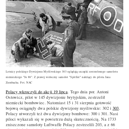
Lotnicy polskiego Dywizjonu Myśliwskiego 303 oglądają szczątki zestrzelonego samolotu
niemieckiego "Ju 88". Z prawej widoczny samolot "Spitfire" należący do pilota Jana
Zumbacha. Fot. NAC
Polacy wkroczyli do akcji 19 lipca
. Tego dnia por. Antoni
Ostowicz, pilot w 145 dywizjonie brytyjskim, zestrzelił
niemiecki bombowiec. Natomiast 15 i 31 sierpnia gotowość
bojową osiągnęły dwa polskie dywizjony myśliwskie: 302 i
303
.
Polacy utworzyli też dwa dywizjony bombowe: 300 i 301. Nasi
piloci wykazali się w powietrzu dużą skutecznością. Na 1733
zniszczone samoloty Luftwaffe Polacy zestrzelili 203, a z 66