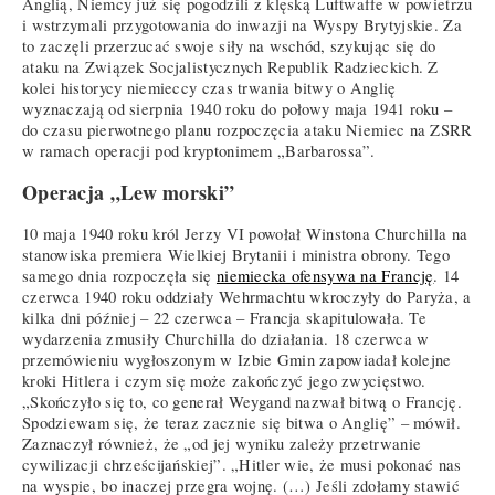
Anglią, Niemcy już się pogodzili z klęską Luftwaffe w powietrzu
i wstrzymali przygotowania do inwazji na Wyspy Brytyjskie. Za
to zaczęli przerzucać swoje siły na wschód, szykując się do
ataku na Związek Socjalistycznych Republik Radzieckich. Z
kolei historycy niemieccy czas trwania bitwy o Anglię
wyznaczają od sierpnia 1940 roku do połowy maja 1941 roku –
do czasu pierwotnego planu rozpoczęcia ataku Niemiec na ZSRR
w ramach operacji pod kryptonimem „Barbarossa”.
Operacja „Lew morski”
10 maja 1940 roku król Jerzy VI powołał Winstona Churchilla na
stanowiska premiera Wielkiej Brytanii i ministra obrony. Tego
samego dnia rozpoczęła się
niemiecka ofensywa na Francję
. 14
czerwca 1940 roku oddziały Wehrmachtu wkroczyły do Paryża, a
kilka dni później – 22 czerwca – Francja skapitulowała. Te
wydarzenia zmusiły Churchilla do działania. 18 czerwca w
przemówieniu wygłoszonym w Izbie Gmin zapowiadał kolejne
kroki Hitlera i czym się może zakończyć jego zwycięstwo.
„Skończyło się to, co generał Weygand nazwał bitwą o Francję.
Spodziewam się, że teraz zacznie się bitwa o Anglię” – mówił.
Zaznaczył również, że „od jej wyniku zależy przetrwanie
cywilizacji chrześcijańskiej”. „Hitler wie, że musi pokonać nas
na wyspie, bo inaczej przegra wojnę. (…) Jeśli zdołamy stawić