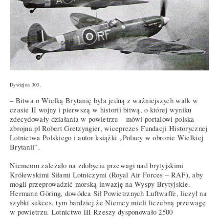
Dywizjon 303.
– Bitwa o Wielką Brytanię była jedną z ważniejszych walk w
czasie II wojny i pierwszą w historii bitwą, o której wyniku
zdecydowały działania w powietrzu – mówi portalowi polska-
zbrojna.pl Robert Gretzyngier, wiceprezes Fundacji Historycznej
Lotnictwa Polskiego i autor książki „Polacy w obronie Wielkiej
Brytanii”.
Niemcom zależało na zdobyciu przewagi nad brytyjskimi
Królewskimi Siłami Lotniczymi (Royal Air Forces – RAF), aby
mogli przeprowadzić morską inwazję na Wyspy Brytyjskie.
Hermann Göring, dowódca Sił Powietrznych Luftwaffe, liczył na
szybki sukces, tym bardziej że Niemcy mieli liczebną przewagę
w powietrzu. Lotnictwo III Rzeszy dysponowało 2500