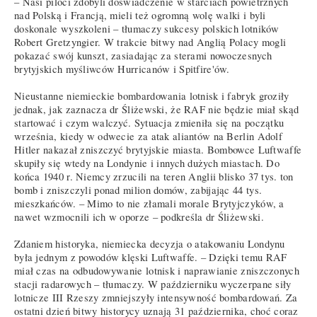
– Nasi piloci zdobyli doświadczenie w starciach powietrznych
nad Polską i Francją, mieli też ogromną wolę walki i byli
doskonale wyszkoleni – tłumaczy sukcesy polskich lotników
Robert Gretzyngier. W trakcie bitwy nad Anglią Polacy mogli
pokazać swój kunszt, zasiadając za sterami nowoczesnych
brytyjskich myśliwców Hurricanów i Spitfire'ów.
Nieustanne niemieckie bombardowania lotnisk i fabryk groziły
jednak, jak zaznacza dr Śliżewski, że RAF nie będzie miał skąd
startować i czym walczyć. Sytuacja zmieniła się na początku
września, kiedy w odwecie za atak aliantów na Berlin Adolf
Hitler nakazał zniszczyć brytyjskie miasta. Bombowce Luftwaffe
skupiły się wtedy na Londynie i innych dużych miastach. Do
końca 1940 r. Niemcy zrzucili na teren Anglii blisko 37 tys. ton
bomb i zniszczyli ponad milion domów, zabijając 44 tys.
mieszkańców. – Mimo to nie złamali morale Brytyjczyków, a
nawet wzmocnili ich w oporze – podkreśla dr Śliżewski.
Zdaniem historyka, niemiecka decyzja o atakowaniu Londynu
była jednym z powodów klęski Luftwaffe. – Dzięki temu RAF
miał czas na odbudowywanie lotnisk i naprawianie zniszczonych
stacji radarowych – tłumaczy. W październiku wyczerpane siły
lotnicze III Rzeszy zmniejszyły intensywność bombardowań. Za
ostatni dzień bitwy historycy uznają 31 października, choć coraz