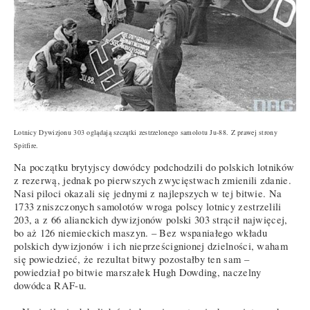
Lotnicy Dywizjonu 303 oglądają szczątki zestrzelonego samolotu Ju-88. Z prawej strony
Spitfire.
Na początku brytyjscy dowódcy podchodzili do polskich lotników
z rezerwą, jednak po pierwszych zwycięstwach zmienili zdanie.
Nasi piloci okazali się jednymi z najlepszych w tej bitwie. Na
1733 zniszczonych samolotów wroga polscy lotnicy zestrzelili
203, a z 66 alianckich dywizjonów polski 303 strącił najwięcej,
bo aż 126 niemieckich maszyn. – Bez wspaniałego wkładu
polskich dywizjonów i ich nieprześcignionej dzielności, waham
się powiedzieć, że rezultat bitwy pozostałby ten sam –
powiedział po bitwie marszałek Hugh Dowding, naczelny
dowódca RAF-u.