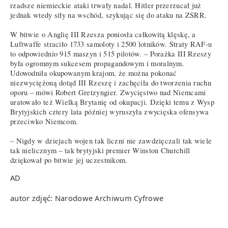
rzadsze niemieckie ataki trwały nadal. Hitler przerzucał już
jednak wtedy siły na wschód, szykując się do ataku na ZSRR.
W bitwie o Anglię III Rzesza poniosła całkowitą klęskę, a
Luftwaffe straciło 1733 samoloty i 2500 lotników. Straty RAF-u
to odpowiednio 915 maszyn i 515 pilotów. – Porażka III Rzeszy
była ogromnym sukcesem propagandowym i moralnym.
Udowodniła okupowanym krajom, że można pokonać
niezwyciężoną dotąd III Rzeszę i zachęciła do tworzenia ruchu
oporu – mówi Robert Gretzyngier. Zwycięstwo nad Niemcami
uratowało też Wielką Brytanię od okupacji. Dzięki temu z Wysp
Brytyjskich cztery lata później wyruszyła zwycięska ofensywa
przeciwko Niemcom.
– Nigdy w dziejach wojen tak liczni nie zawdzięczali tak wiele
tak nielicznym – tak brytyjski premier Winston Churchill
dziękował po bitwie jej uczestnikom.
AD
autor zdjęć: Narodowe Archiwum Cyfrowe