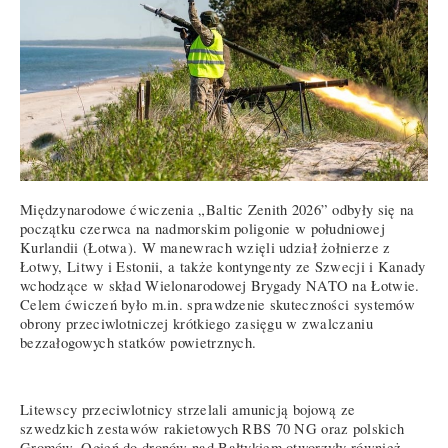
Międzynarodowe ćwiczenia „Baltic Zenith 2026” odbyły się na
początku czerwca na nadmorskim poligonie w południowej
Kurlandii (Łotwa). W manewrach wzięli udział żołnierze z
Łotwy, Litwy i Estonii, a także kontyngenty ze Szwecji i Kanady
wchodzące w skład Wielonarodowej Brygady NATO na Łotwie.
Celem ćwiczeń było m.in. sprawdzenie skuteczności systemów
obrony przeciwlotniczej krótkiego zasięgu w zwalczaniu
bezzałogowych statków powietrznych.
Litewscy przeciwlotnicy strzelali amunicją bojową ze
szwedzkich zestawów rakietowych RBS 70 NG oraz polskich
Gromów. Ogień do dronów nad Bałtykiem otworzyły również