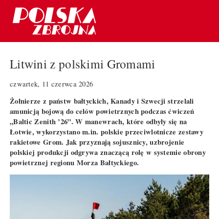
Litwini z polskimi Gromami
czwartek, 11 czerwca 2026
Żołnierze z państw bałtyckich, Kanady i Szwecji strzelali
amunicją bojową do celów powietrznych podczas ćwiczeń
„Baltic Zenith ’26”. W manewrach, które odbyły się na
Łotwie, wykorzystano m.in. polskie przeciwlotnicze zestawy
rakietowe Grom. Jak przyznają sojusznicy, uzbrojenie
polskiej produkcji odgrywa znaczącą rolę w systemie obrony
powietrznej regionu Morza Bałtyckiego.