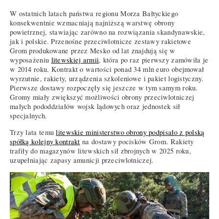
W ostatnich latach państwa regionu Morza Bałtyckiego
konsekwentnie wzmacniają najniższą warstwę obrony
powietrznej, stawiając zarówno na rozwiązania skandynawskie,
jak i polskie. Przenośne przeciwlotnicze zestawy rakietowe
Grom produkowane przez Mesko od lat znajdują się w
wyposażeniu
litewskiej armii
, która po raz pierwszy zamówiła je
w 2014 roku. Kontrakt o wartości ponad 34 mln euro obejmował
wyrzutnie, rakiety, urządzenia szkoleniowe i pakiet logistyczny.
Pierwsze dostawy rozpoczęły się jeszcze w tym samym roku.
Gromy miały zwiększyć możliwości obrony przeciwlotniczej
małych pododdziałów wojsk lądowych oraz jednostek sił
specjalnych.
Trzy lata temu
litewskie ministerstwo obrony podpisało z polską
spółką kolejny kontrakt
na dostawy pocisków Grom. Rakiety
trafiły do magazynów litewskich sił zbrojnych w 2025 roku,
uzupełniając zapasy amunicji przeciwlotniczej.