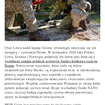
Choć Litwa nadal kupuje Gromy, równolegle interesuje się ich
następcą – systemem Piorun. W listopadzie 2024 roku Polska,
Litwa, Estonia i Norwegia podpisały list intencyjny dotyczący
wspólnego zakupu polskich zestawów bardzo krótkiego zasięgu
Piorun
. Nowoczesne wyrzutnie, które stały się hitem
eksportowym firmy Mesko, są wyposażone m.in. w udoskonaloną
głowicę naprowadzającą oraz zapalnik z czujnikiem
zbliżeniowym zwiększającym skuteczność zwalczania celów
powietrznych. Wspólne zainteresowanie Piorunem ze strony kilku
państw pokazuje szerszy trend. Kraje wschodniej flanki NATO
coraz częściej budują regionalny system obrony powietrznej
oparty na kompatybilnych rozwiązaniach.
PPZR Grom jest przeznaczony do zwalczania celów