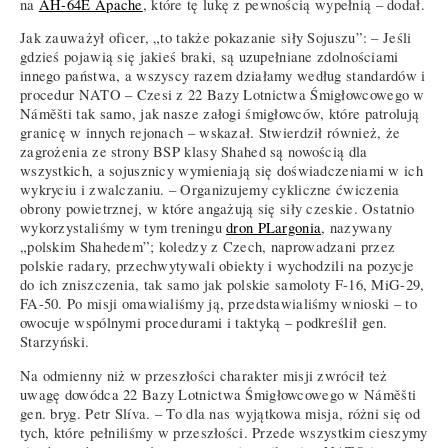
na
AH-64E Apache
, które tę lukę z pewnością wypełnią – dodał.
Jak zauważył oficer, „to także pokazanie siły Sojuszu”: – Jeśli
gdzieś pojawią się jakieś braki, są uzupełniane zdolnościami
innego państwa, a wszyscy razem działamy według standardów i
procedur NATO – Czesi z 22 Bazy Lotnictwa Śmigłowcowego w
Náměšti tak samo, jak nasze załogi śmigłowców, które patrolują
granicę w innych rejonach – wskazał. Stwierdził również, że
zagrożenia ze strony BSP klasy Shahed są nowością dla
wszystkich, a sojusznicy wymieniają się doświadczeniami w ich
wykryciu i zwalczaniu. – Organizujemy cykliczne ćwiczenia
obrony powietrznej, w które angażują się siły czeskie. Ostatnio
wykorzystaliśmy w tym treningu
dron PLargonia
, nazywany
„polskim Shahedem”; koledzy z Czech, naprowadzani przez
polskie radary, przechwytywali obiekty i wychodzili na pozycje
do ich zniszczenia, tak samo jak polskie samoloty F-16, MiG-29,
FA-50. Po misji omawialiśmy ją, przedstawialiśmy wnioski – to
owocuje wspólnymi procedurami i taktyką – podkreślił gen.
Starzyński.
Na odmienny niż w przeszłości charakter misji zwrócił też
uwagę dowódca 22 Bazy Lotnictwa Śmigłowcowego w Náměšti
gen. bryg. Petr Slíva. – To dla nas wyjątkowa misja, różni się od
tych, które pełniliśmy w przeszłości. Przede wszystkim cieszymy