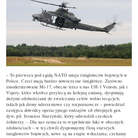
– To pierwsza pod egidą NATO misja śmigłowców bojowych w
Polsce. Czesi mają bardzo nowoczesne śmigłowce. Zarówno
zmodernizowane Mi-17, obecne teraz u nas UH-1 Venom, jak i
Vipery, które wkrótce przylecą na kolejną zmianę, dysponują
dużymi zdolnościami do zwalczania celów wolno lecących,
takich jak drony uderzeniowe czy rozpoznawcze – powiedział
zastępca dowódcy operacyjnego rodzajów sił zbrojnych gen.
dyw. pil. Ireneusz Starzyński, który odwiedził czeskich
żołnierzy. – Dla nas oznacza to wypełnienie luki w obecnych
zdolnościach – w tej chwili dysponujemy flotą starszych
śmigłowców bojowych, nowe są na etapie wdrażania; czekamy