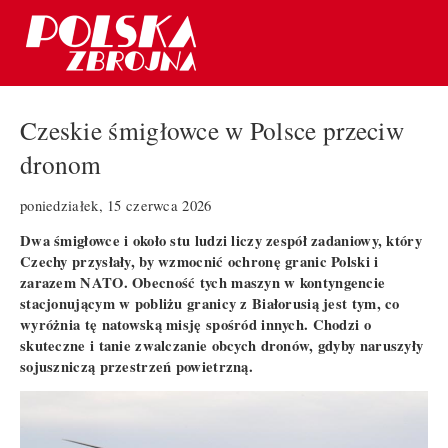
Czeskie śmigłowce w Polsce przeciw
dronom
poniedziałek, 15 czerwca 2026
Dwa śmigłowce i około stu ludzi liczy zespół zadaniowy, który
Czechy przysłały, by wzmocnić ochronę granic Polski i
zarazem NATO. Obecność tych maszyn w kontyngencie
stacjonującym w pobliżu granicy z Białorusią jest tym, co
wyróżnia tę natowską misję spośród innych. Chodzi o
skuteczne i tanie zwalczanie obcych dronów, gdyby naruszyły
sojuszniczą przestrzeń powietrzną.