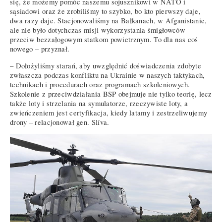
się, że możemy pomóc naszemu sojusznikowi w NATO i
sąsiadowi oraz że zrobiliśmy to szybko, bo kto pierwszy daje,
dwa razy daje. Stacjonowaliśmy na Bałkanach, w Afganistanie,
ale nie było dotychczas misji wykorzystania śmigłowców
przeciw bezzałogowym statkom powietrznym. To dla nas coś
nowego – przyznał.
– Dołożyliśmy starań, aby uwzględnić doświadczenia zdobyte
zwłaszcza podczas konfliktu na Ukrainie w naszych taktykach,
technikach i procedurach oraz programach szkoleniowych.
Szkolenie z przeciwdziałania BSP obejmuje nie tylko teorię, lecz
także loty i strzelania na symulatorze, rzeczywiste loty, a
zwieńczeniem jest certyfikacja, kiedy latamy i zestrzeliwujemy
drony – relacjonował gen. Slíva.