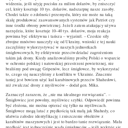
widzenia, jeśli użyję pocisku za milion dolarów, by zniszczyć
cel, który kosztuje 10 tys. dolarów, nadszarpnę nasze zasoby.
Chodzi także o zdolności przemysłu, który nie może na taką
skalę produkować zaawansowanych systemów jak Patriot czy
inne środki obrony powietrznej. Jeżeli zatem atakujący używa
narzędzia, które kosztuje 10–40 tys. dolarów, moja reakcja
powinna być efektywna i tańsza – wyjaśnił. – Czeskie siły
zbrojne mnóstwo nauczyły się od Ukrainy, wnioski z tej nauki
zaczęliśmy wykorzystywać w naszych jednostkach
śmigłowcowych, by efektywnie przeciwdziałać zagrożeniom
takim jak drony. Kiedy analizowaliśmy prośbę Polski o wsparcie
w ochronie polskiej i natowskiej przestrzeni powietrznej, nie
braliśmy pod uwagę Gripenów, lecz śmigłowce, by wykorzystać
to, czego się nauczyliśmy z konfliktu w Ukrainie. Znacznie
taniej jest bowiem użyć kul karabinowych przeciw Shahedowi,
niż zwalczać drony z myśliwców – dodał gen. Míka.
Zaznaczył zarazem, że „nie ma idealnego rozwiązania”. –
Śmigłowiec jest powolny, myśliwiec szybki. Odpowiedź powinna
być złożona, nie można opierać się tylko na myśliwcach.
Śmigłowce mogą latać z prędkością tak małą jak Shahedy, co
ułatwia załodze identyfikację i zniszczenie obiektów z
karabinów maszynowych i jest to bardzo tanie rozwiązanie. Mała
prędkość jest jednocześnie wadą śmigłowców – jeśli wykryje się