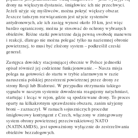
drony na większym dystansie, śmigłowiec ich nie przechwyci.
Jeżeli użyje się myśliwców, można pokryć większy obszar.
Jeszcze tańszym rozwiązaniem jest użycie systemów
antydronowych, ale ich zasięg wynosi około 10 km, jest więc
bardzo ograniczony, można je stosować do ochrony wybranych
obiektów. Różne statki powietrzne dają pewną swobodę manewru
i reakcji, dlatego nie można polegać tylko na naziemnej obronie
powietrznej, to musi być złożony system – podkreślił czeski
generał.
Zastępca dowódcy stacjonującej obecnie w Polsce jednostki
opisał również jej codzienne funkcjonowanie. – Nasza misja
polega na gotowości do startu w trybie alarmowym w razie
naruszenia polskiej przestrzeni powietrznej przez drony ze
strony Rosji lub Białorusi. W przypadku otrzymania takiego
sygnału w naszym systemie dowodzenia reagujemy natychmiast,
startując i lecąc w rejon, gdzie są spodziewane drony. To proces
oparty na kilkakrotnym sprawdzeniu obszaru, zanim użyjemy
broni – zaznaczył. W ramach sojuszniczych procedur
śmigłowcowy kontyngent z Czech, włączony w zintegrowany
system obrony powietrznej przeciwrakietowej NATO
(NATINAMDS), jest upoważniony wyłącznie do zestrzeliwania
obiektów bezzałogowych.