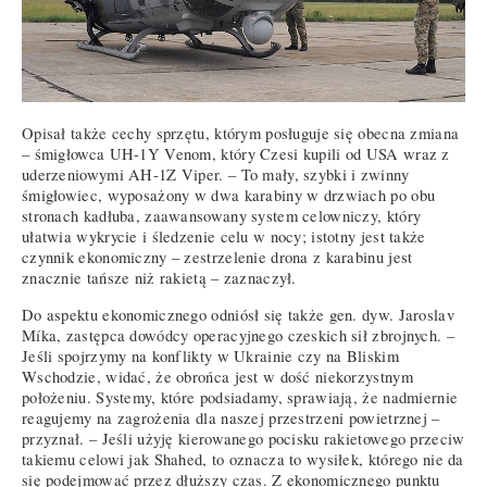
Opisał także cechy sprzętu, którym posługuje się obecna zmiana
– śmigłowca UH-1Y Venom, który Czesi kupili od USA wraz z
uderzeniowymi AH-1Z Viper. – To mały, szybki i zwinny
śmigłowiec, wyposażony w dwa karabiny w drzwiach po obu
stronach kadłuba, zaawansowany system celowniczy, który
ułatwia wykrycie i śledzenie celu w nocy; istotny jest także
czynnik ekonomiczny – zestrzelenie drona z karabinu jest
znacznie tańsze niż rakietą – zaznaczył.
Do aspektu ekonomicznego odniósł się także gen. dyw. Jaroslav
Míka, zastępca dowódcy operacyjnego czeskich sił zbrojnych. –
Jeśli spojrzymy na konflikty w Ukrainie czy na Bliskim
Wschodzie, widać, że obrońca jest w dość niekorzystnym
położeniu. Systemy, które podsiadamy, sprawiają, że nadmiernie
reagujemy na zagrożenia dla naszej przestrzeni powietrznej –
przyznał. – Jeśli użyję kierowanego pocisku rakietowego przeciw
takiemu celowi jak Shahed, to oznacza to wysiłek, którego nie da
się podejmować przez dłuższy czas. Z ekonomicznego punktu