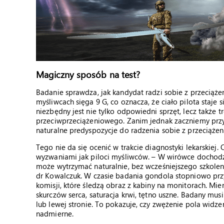
Magiczny sposób na test?
Badanie sprawdza, jak kandydat radzi sobie z przeciąż
myśliwcach sięga 9 G, co oznacza, że ciało pilota staje 
niezbędny jest nie tylko odpowiedni sprzęt, lecz także
przeciwprzeciążeniowego. Zanim jednak zaczniemy przys
naturalne predyspozycje do radzenia sobie z przeciążen
Tego nie da się ocenić w trakcie diagnostyki lekarskiej.
wyzwaniami jak piloci myśliwców. – W wirówce dochodz
może wytrzymać naturalnie, bez wcześniejszego szkolen
dr Kowalczuk. W czasie badania gondola stopniowo przy
komisji, które śledzą obraz z kabiny na monitorach. Mie
skurczów serca, saturacja krwi, tętno uszne. Badany mu
lub lewej stronie. To pokazuje, czy zwężenie pola widzen
nadmierne.