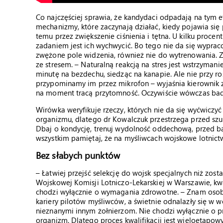
Co najczęściej sprawia, że kandydaci odpadają na tym e
mechanizmy, które zaczynają działać, kiedy pojawia się
temu przez zwiększenie ciśnienia i tętna. U kilku proce
zadaniem jest ich wychwycić. Bo tego nie da się wypr
zwężone pole widzenia, również nie do wytrenowania. Z
ze stresem. – Naturalną reakcją na stres jest wstrzyman
minutę na bezdechu, siedząc na kanapie. Ale nie przy r
przypominamy im przez mikrofon – wyjaśnia kierownik za
na moment tracą przytomność. Oczywiście wówczas bad
Wirówka weryfikuje rzeczy, których nie da się wyćwiczyć
organizmu, dlatego dr Kowalczuk przestrzega przed szu
Dbaj o kondycję, trenuj wydolność oddechową, przed bad
wszystkim pamiętaj, że na myśliwcach wojskowe lotnictwo
Bez słabych punktów
– Łatwiej przejść selekcję do wojsk specjalnych niż zos
Wojskowej Komisji Lotniczo-Lekarskiej w Warszawie, kwa
chodzi wyłącznie o wymagania zdrowotne. – Znam oso
kariery pilotów myśliwców, a świetnie odnalazły się w w
nieznanymi innym żołnierzom. Nie chodzi wyłącznie o pr
organizm. Dlatego proces kwalifikacji jest wieloetapowy