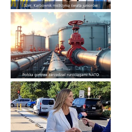
Szer. Karbownik mistrzynią świata juniorów
Polska gotowa zarządzać rurociągami NATO