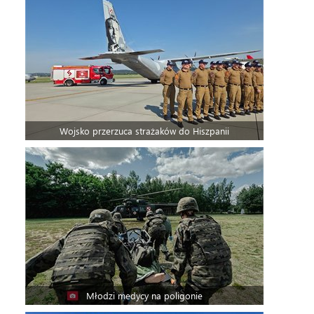
Wojsko przerzuca strażaków do Hiszpanii
Młodzi medycy na poligonie