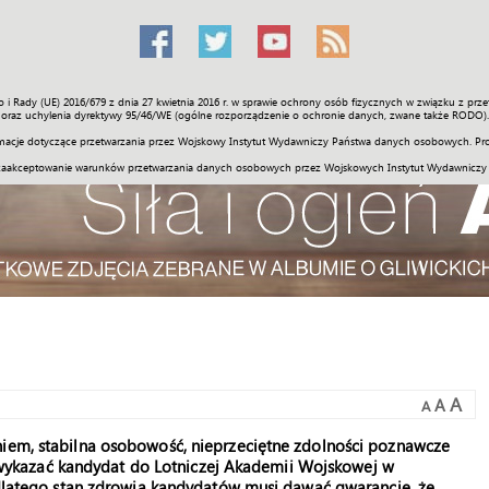
o i Rady (UE) 2016/679 z dnia 27 kwietnia 2016 r. w sprawie ochrony osób fizycznych w związku z 
Świat
Społeczność
Sport
Historia
Galerie
Wideo
ENGLI
oraz uchylenia dyrektywy 95/46/WE (ogólne rozporządzenie o ochronie danych, zwane także RODO).
acje dotyczące przetwarzania przez Wojskowy Instytut Wydawniczy Państwa danych osobowych. Pro
zaakceptowanie warunków przetwarzania danych osobowych przez Wojskowych Instytut Wydawniczy
A
A
A
niem, stabilna osobowość, nieprzeciętne zdolności poznawcze
się wykazać kandydat do Lotniczej Akademii Wojskowej w
, dlatego stan zdrowia kandydatów musi dawać gwarancję, że