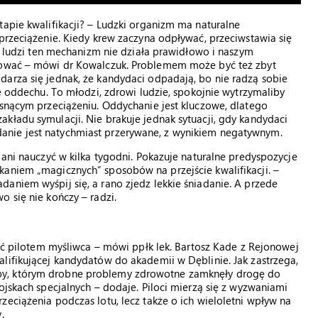
tapie kwalifikacji? – Ludzki organizm ma naturalne
 przeciążenie. Kiedy krew zaczyna odpływać, przeciwstawia się
nt ludzi ten mechanizm nie działa prawidłowo i naszym
acować – mówi dr Kowalczuk. Problemem może być też zbyt
darza się jednak, że kandydaci odpadają, bo nie radzą sobie
ie oddechu. To młodzi, zdrowi ludzie, spokojnie wytrzymaliby
osnącym przeciążeniu. Oddychanie jest kluczowe, dlatego
kładu symulacji. Nie brakuje jednak sytuacji, gdy kandydaci
anie jest natychmiast przerywane, z wynikiem negatywnym.
 ani nauczyć w kilka tygodni. Pokazuje naturalne predyspozycje
kaniem „magicznych” sposobów na przejście kwalifikacji. –
aniem wyśpij się, a rano zjedz lekkie śniadanie. A przede
 się nie kończy – radzi.
tać pilotem myśliwca – mówi ppłk lek. Bartosz Kade z Rejonowej
lifikującej kandydatów do akademii w Dęblinie. Jak zastrzega,
by, którym drobne problemy zdrowotne zamknęły drogę do
ojskach specjalnych – dodaje. Piloci mierzą się z wyzwaniami
zeciążenia podczas lotu, lecz także o ich wieloletni wpływ na
.