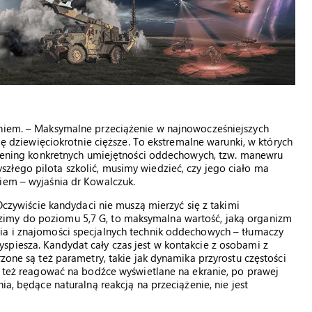
eniem. – Maksymalne przeciążenie w najnowocześniejszych
się dziewięciokrotnie cięższe. To ekstremalne warunki, w których
 trening konkretnych umiejętności oddechowych, tzw. manewru
złego pilota szkolić, musimy wiedzieć, czy jego ciało ma
iem – wyjaśnia dr Kowalczuk.
 Oczywiście kandydaci nie muszą mierzyć się z takimi
imy do poziomu 5,7 G, to maksymalna wartość, jaką organizm
ia i znajomości specjalnych technik oddechowych – tłumaczy
spiesza. Kandydat cały czas jest w kontakcie z osobami z
rzone są też parametry, takie jak dynamika przyrostu częstości
si też reagować na bodźce wyświetlane na ekranie, po prawej
ia, będące naturalną reakcją na przeciążenie, nie jest