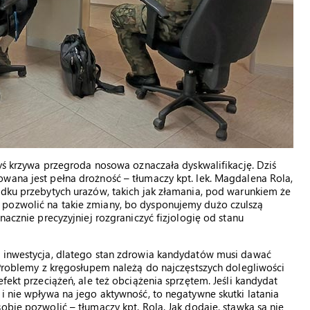
dyś krzywa przegroda nosowa oznaczała dyskwalifikację. Dziś
wana jest pełna drożność – tłumaczy kpt. lek. Magdalena Rola,
adku przebytych urazów, takich jak złamania, pod warunkiem że
 pozwolić na takie zmiany, bo dysponujemy dużo czulszą
nacznie precyzyjniej rozgraniczyć fizjologię od stanu
a inwestycja, dlatego stan zdrowia kandydatów musi dawać
– Problemy z kręgosłupem należą do najczęstszych dolegliwości
fekt przeciążeń, ale też obciążenia sprzętem. Jeśli kandydat
 i nie wpływa na jego aktywność, to negatywne skutki latania
obie pozwolić – tłumaczy kpt. Rola. Jak dodaje, stawką są nie