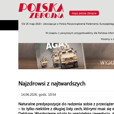
moja polska zbrojna
Od 25 maja 2018 r. obowiązuje w Polsce Rozporządzenie Parlamentu Europejskieg
Armia
Poligon
Sprzęt
Misje
Polityka
Prawo
W związku z powyższym przygotowaliśmy dla Państwa inform
Prosimy o 
Najzdrowsi z najtwardszych
14.06.2026, godz. 10:54
Naturalne predyspozycje do radzenia sobie z przeciąże
– to tylko niektóre z długiej listy cech, którymi musi 
Dęblinie. Wyszkolenie pilota to wieloletnia inwestycja