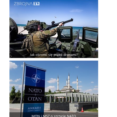
Jak obronić się przed dronami?
MON i MSZ o szczycie NATO