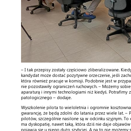
– I tak przepisy zostały częściowo zliberalizowane. Kie
kandydat może dostać pozytywne orzeczenie, jeśli zacho
która również pracuje w komisji. Podobnie jest w przyp
nie pozostawiły ograniczeń ruchowych. – Możemy sobie
aparaturą i innymi technologiami niż kiedyś. Potrafimy z
patologicznego – dodaje.
Wyszkolenie pilota to wieloletnia i ogromnie kosztown
gwarancję, że będą zdolni do latania przez wiele lat. 
pilotów, szczególnie nasilone są w odcinku szyjnym. To e
ma dyskopatię, nawet taką, która dziś nie daje objawów
pojawią się u niego dużo szybciej. A na to nie możemy s