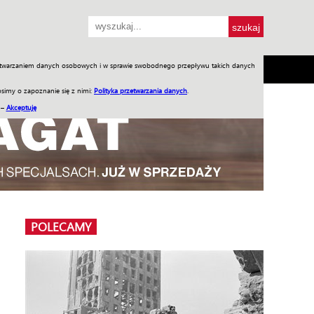
przetwarzaniem danych osobowych i w sprawie swobodnego przepływu takich danych
SH
SKLEP
Jednodniówki
Praca w WIW
simy o zapoznanie się z nimi:
Polityka przetwarzania danych
.
 –
Akceptuję
POLECAMY