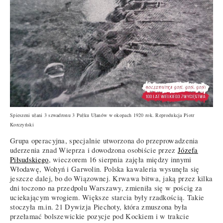
Spieszeni ułani 3 szwadronu 3 Pułku Ułanów w okopach 1920 rok. Reprodukcja Piotr
Korczyński
Grupa operacyjna, specjalnie utworzona do przeprowadzenia
uderzenia znad Wieprza i dowodzona osobiście przez
Józefa
Piłsudskiego
, wieczorem 16 sierpnia zajęła między innymi
Włodawę, Wohyń i Garwolin. Polska kawaleria wysunęła się
jeszcze dalej, bo do Wiązownej. Krwawa bitwa, jaką przez kilka
dni toczono na przedpolu Warszawy, zmieniła się w pościg za
uciekającym wrogiem. Większe starcia były rzadkością. Takie
stoczyła m.in. 21 Dywizja Piechoty, która zmuszona była
przełamać bolszewickie pozycje pod Kockiem i w trakcie