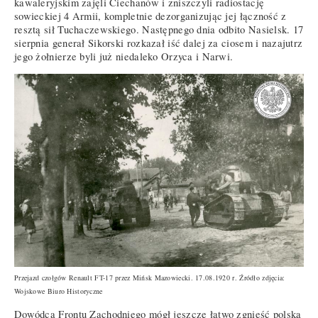
kawaleryjskim zajęli Ciechanów i zniszczyli radiostację
sowieckiej 4 Armii, kompletnie dezorganizując jej łączność z
resztą sił Tuchaczewskiego. Następnego dnia odbito Nasielsk. 17
sierpnia generał Sikorski rozkazał iść dalej za ciosem i nazajutrz
jego żołnierze byli już niedaleko Orzyca i Narwi.
Przejazd czołgów Renault FT-17 przez Mińsk Mazowiecki. 17.08.1920 r. Źródło zdjęcia:
Wojskowe Biuro Historyczne
Dowódca Frontu Zachodniego mógł jeszcze łatwo zgnieść polską