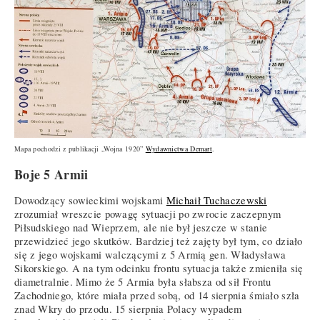
Mapa pochodzi z publikacji „Wojna 1920”
Wydawnictwa Demart
.
Boje 5 Armii
Dowodzący sowieckimi wojskami
Michaił Tuchaczewski
zrozumiał wreszcie powagę sytuacji po zwrocie zaczepnym
Piłsudskiego nad Wieprzem, ale nie był jeszcze w stanie
przewidzieć jego skutków. Bardziej też zajęty był tym, co działo
się z jego wojskami walczącymi z 5 Armią gen. Władysława
Sikorskiego. A na tym odcinku frontu sytuacja także zmieniła się
diametralnie. Mimo że 5 Armia była słabsza od sił Frontu
Zachodniego, które miała przed sobą, od 14 sierpnia śmiało szła
znad Wkry do przodu. 15 sierpnia Polacy wypadem