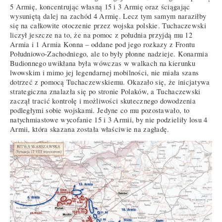
5 Armię, koncentrując własną 15 i 3 Armię oraz ściągając
wysuniętą dalej na zachód 4 Armię. Lecz tym samym naraziłby
się na całkowite otoczenie przez wojska polskie. Tuchaczewski
liczył jeszcze na to, że na pomoc z południa przyjdą mu 12
Armia i 1 Armia Konna – oddane pod jego rozkazy z Frontu
Południowo-Zachodniego, ale to były płonne nadzieje. Konarmia
Budionnego uwikłana była wówczas w walkach na kierunku
lwowskim i mimo jej legendarnej mobilności, nie miała szans
dotrzeć z pomocą Tuchaczewskiemu. Okazało się, że inicjatywa
strategiczna znalazła się po stronie Polaków, a Tuchaczewski
zaczął tracić kontrolę i możliwości skutecznego dowodzenia
podległymi sobie wojskami. Jedyne co mu pozostawało, to
natychmiastowe wycofanie 15 i 3 Armii, by nie podzieliły losu 4
Armii, która skazana została właściwie na zagładę.