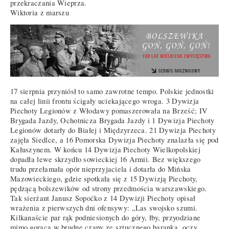
przekraczania Wieprza.
Wiktoria z marszu
17 sierpnia przyniósł to samo zawrotne tempo. Polskie jednostki
na całej linii frontu ścigały uciekającego wroga. 3 Dywizja
Piechoty Legionów z Włodawy pomaszerowała na Brześć; IV
Brygada Jazdy, Ochotnicza Brygada Jazdy i 1 Dywizja Piechoty
Legionów dotarły do Białej i Międzyrzeca. 21 Dywizja Piechoty
zajęła Siedlce, a 16 Pomorska Dywizja Piechoty znalazła się pod
Kałuszynem. W końcu 14 Dywizja Piechoty Wielkopolskiej
dopadła lewe skrzydło sowieckiej 16 Armii. Bez większego
trudu przełamała opór nieprzyjaciela i dotarła do Mińska
Mazowieckiego, gdzie spotkała się z 15 Dywizją Piechoty,
pędzącą bolszewików od strony przedmościa warszawskiego.
Tak sierżant Janusz Sopoćko z 14 Dywizji Piechoty opisał
wrażenia z pierwszych dni ofensywy: „Las swojsko szumi.
Kilkanaście par rąk podniesionych do góry, łby, przyodziane
mimo gorąca w brudne czapy ze sztucznego baranka, oczy