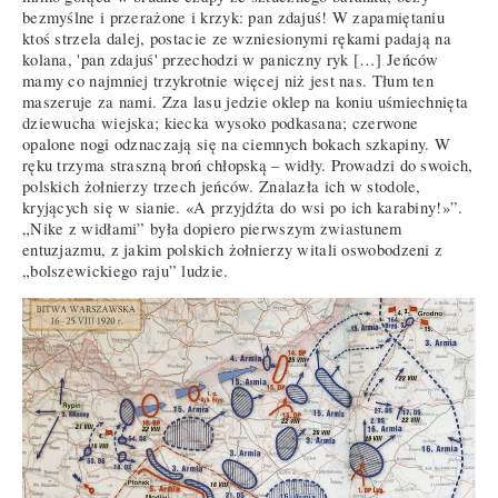
bezmyślne i przerażone i krzyk: pan zdajuś! W zapamiętaniu
ktoś strzela dalej, postacie ze wzniesionymi rękami padają na
kolana, 'pan zdajuś' przechodzi w paniczny ryk […] Jeńców
mamy co najmniej trzykrotnie więcej niż jest nas. Tłum ten
maszeruje za nami. Zza lasu jedzie oklep na koniu uśmiechnięta
dziewucha wiejska; kiecka wysoko podkasana; czerwone
opalone nogi odznaczają się na ciemnych bokach szkapiny. W
ręku trzyma straszną broń chłopską – widły. Prowadzi do swoich,
polskich żołnierzy trzech jeńców. Znalazła ich w stodole,
kryjących się w sianie. «A przyjdźta do wsi po ich karabiny!»”.
„Nike z widłami” była dopiero pierwszym zwiastunem
entuzjazmu, z jakim polskich żołnierzy witali oswobodzeni z
„bolszewickiego raju” ludzie.