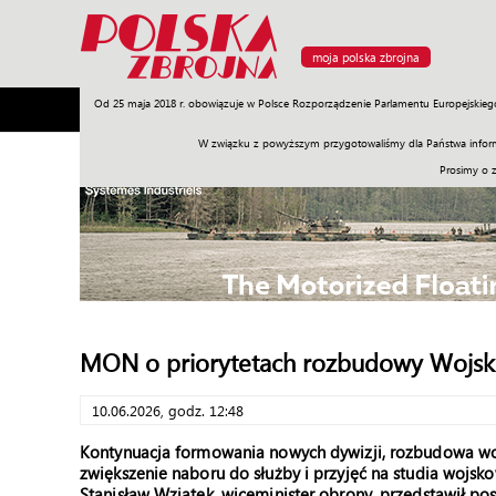
moja polska zbrojna
Od 25 maja 2018 r. obowiązuje w Polsce Rozporządzenie Parlamentu Europejskieg
Armia
Poligon
Sprzęt
Misje
Polityka
Prawo
W związku z powyższym przygotowaliśmy dla Państwa inform
Prosimy o 
MON o priorytetach rozbudowy Wojsk
10.06.2026, godz. 12:48
Kontynuacja formowania nowych dywizji, rozbudowa woj
zwiększenie naboru do służby i przyjęć na studia wojsko
Stanisław Wziątek, wiceminister obrony, przedstawił po