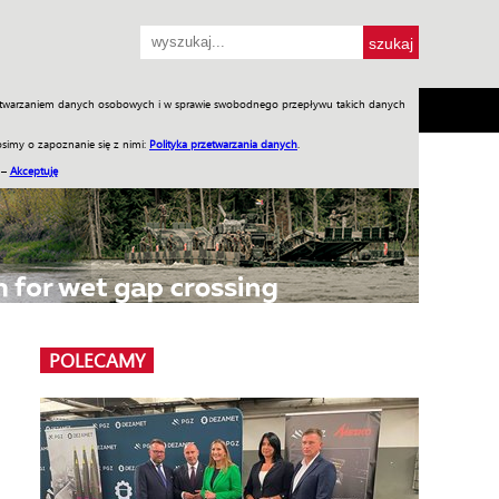
przetwarzaniem danych osobowych i w sprawie swobodnego przepływu takich danych
SH
SKLEP
Jednodniówki
Praca w WIW
simy o zapoznanie się z nimi:
Polityka przetwarzania danych
.
 –
Akceptuję
POLECAMY