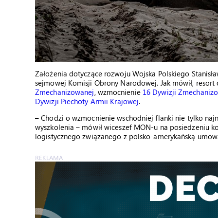
Założenia dotyczące rozwoju Wojska Polskiego Stanisła
sejmowej Komisji Obrony Narodowej. Jak mówił, resort
Zmechanizowanej
, wzmocnienie
16 Dywizji Zmechaniz
Dywizji Piechoty Armii Krajowej
.
– Chodzi o wzmocnienie wschodniej flanki nie tylko naj
wyszkolenia – mówił wiceszef MON-u na posiedzeniu kom
logistycznego związanego z polsko-amerykańską umową
REKLAMA