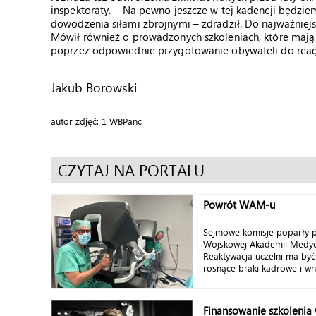
inspektoraty. – Na pewno jeszcze w tej kadencji będzi
dowodzenia siłami zbrojnymi – zdradził. Do najważniejs
Mówił również o prowadzonych szkoleniach, które mają s
poprzez odpowiednie przygotowanie obywateli do reag
Jakub Borowski
autor zdjęć: 1 WBPanc
CZYTAJ NA PORTALU
Powrót WAM-u
Sejmowe komisje poparły p
Wojskowej Akademii Medycz
Reaktywacja uczelni ma by
rosnące braki kadrowe i wni
Finansowanie szkolenia