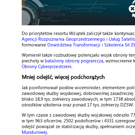
Do priorytetów resortu Wziątek zaliczył także kontynua
Agencji Rozpoznania Geoprzestrzennego i Usług Satelit
formowanie
Dowództwa Transformacji i Szkolenia Sił Z
Wymienił także rozbudowę potencjału wojsk obrony teryt
piechoty w
bataliony obrony pogranicza
, wzmocnienie
Obrony Cyberprzestrzeni
.
Mniej odejść, więcej podchorążych
Jak poinformował posłów wiceminister, elementem poli
zawodowej służby wojskowej, dobrowolnej zasadniczej 
blisko 18,9 tys. żołnierzy zawodowych, w tym 1738 abso
ośrodków szkolenia oraz ponad 17 tys. żołnierzy DZSW.
W tym czasie z zawodowej służby wojskowej odeszło 7795
w tym 963 oficerów, 2502 podoficerów i 4331 szeregow
odejść powiązał ze stabilizacją służby, spełnianiem ocz
Mundurowej
.