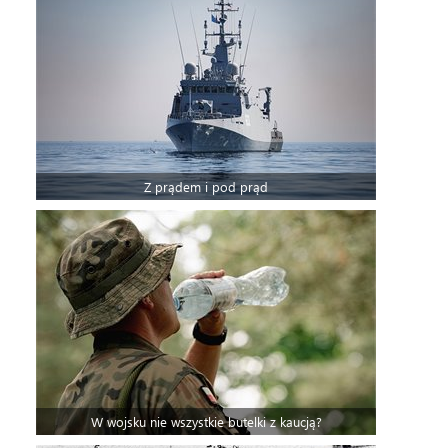
Z prądem i pod prąd
W wojsku nie wszystkie butelki z kaucją?