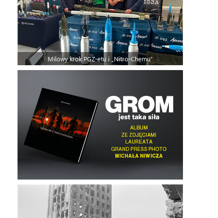
Milowy krok PGZ-etu i „Nitro-Chemu”