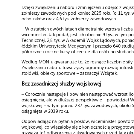
Dzięki zwiększeniu naboru i zmniejszeniu odejść z wojsk
żołnierzy zawodowych pod koniec 2025 roku (o 11 tys. w
ochotników oraz 4,6 tys. żołnierzy zawodowych.
– W ostatnich dwóch latach diametralnie wzrosła liczba
wiceminister. Jak podał, jest ich obecnie 9 tys., w tym 
Technicznej, 2,8 tys. w Akademii Wojsk Lądowych, ponad
łódzkim Uniwersytecie Medycznym i przeszło 640 studi
półroczne i roczne kursy oficerskie dla osób po studiach
Według MON-u gwarantuje to, że rosnące liczebnie sił
Zwiększaniu naboru towarzyszy ogromny rozwój infrastr
stołówki, obiekty sportowe – zaznaczył Wziątek.
Bez zasadniczej służby wojskowej
– Corocznie następuje i powinien następować wzrost iloś
osiągnięcia, ale w dłuższej perspektywie – powiedział Wzi
wojskowej – w tym ponad 237 tys. zawodowych, około 50
osiągnięta w 2039 roku.
Odpowiadając na pytania posłów, wiceminister powtórzył
wojskowej, co wiązałoby się z koniecznością przygotowan
rozważa też odtworzenia zlikwidowanych przed laty ok