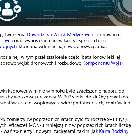
cję tworzenia
Dowództwa Wojsk Medycznych
, formowanie
arnych
oraz wyposażanie jej w kadry i sprzęt, dalsze
brojnych
, które ma wdrażać najnowsze rozwiązania.
orialnej, w tym przekształcenie części batalionów lekkiej
 kadrowe wojsk dronowych i rozbudowę
Komponentu Wojsk
tyki kadrowej w minionym roku było zwiększenie naboru do
służby wojskowej i rezerwy. W 2025 roku do służby powołano
lwentów uczelni wojskowych, szkół podoficerskich, centrów lub
 żołnierzy (w poprzednich latach było to rocznie 9–11 tys.),
ych. Wiceszef MON-u mniejszą niż w poprzednich latach liczbę
ekiwań żołnierzy i nowymi zachętami, takimi jak
Karta Rodziny