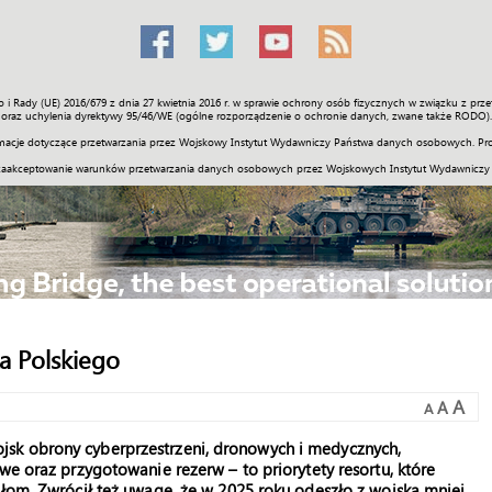
o i Rady (UE) 2016/679 z dnia 27 kwietnia 2016 r. w sprawie ochrony osób fizycznych w związku z 
Świat
Społeczność
Sport
Historia
Galerie
Wideo
ENGLI
oraz uchylenia dyrektywy 95/46/WE (ogólne rozporządzenie o ochronie danych, zwane także RODO).
acje dotyczące przetwarzania przez Wojskowy Instytut Wydawniczy Państwa danych osobowych. Pro
zaakceptowanie warunków przetwarzania danych osobowych przez Wojskowych Instytut Wydawniczy
a Polskiego
A
A
A
sk obrony cyberprzestrzeni, dronowych i medycznych,
we oraz przygotowanie rezerw – to priorytety resortu, które
słom. Zwrócił też uwagę, że w 2025 roku odeszło z wojska mniej