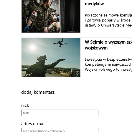
medyków
Połączone sejmowe komisj
i Zdrowia poparły w środę p
ustawy o Uniwersytecie Med
W Sejmie o wyższym szk
wojskowym
Inwestycja w bezpieczeństw
kompetencjami najwyższych 
Wojska Polskiego to inwesty
dodaj komentarz
nick
adres e-mail