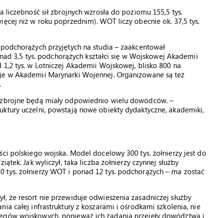
a liczebność sił zbrojnych wzrosła do poziomu 155,5 tys.
ięcej niż w roku poprzednim). WOT liczy obecnie ok. 37,5 tys.
 podchorążych przyjętych na studia – zaakcentował
ponad 3,5 tys. podchorążych kształci się w Wojskowej Akademii
 1,2 tys. w Lotniczej Akademii Wojskowej, blisko 800 na
uje w Akademii Marynarki Wojennej. Organizowane są też
.
y zbrojne będą miały odpowiednio wielu dowódców. –
uktury uczelni, powstają nowe obiekty dydaktyczne, akademiki,
ci polskiego wojska. Model docelowy 300 tys. żołnierzy jest do
ątek. Jak wyliczył, taka liczba żołnierzy czynnej służby
 tys. żołnierzy WOT i ponad 12 tys. podchorążych – ma zostać
, że resort nie przewiduje odwieszenia zasadniczej służby
ia całej infrastruktury z koszarami i ośrodkami szkolenia, nie
ręgów wojskowych, ponieważ ich zadania przejęły dowództwa i