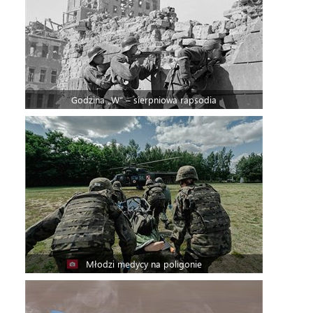
Godzina „W” – sierpniowa rapsodia
Młodzi medycy na poligonie