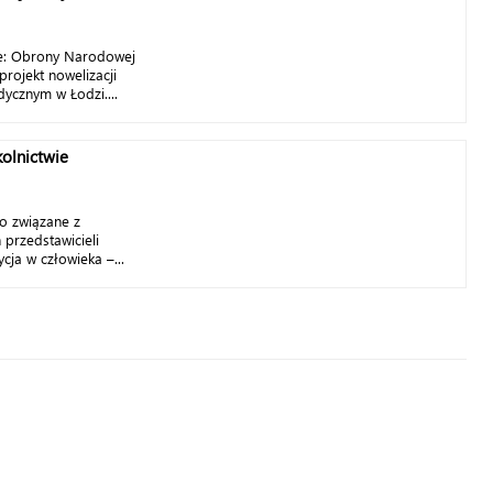
e: Obrony Narodowej
rojekt nowelizacji
ycznym w Łodzi....
olnictwie
o związane z
przedstawicieli
cja w człowieka –...