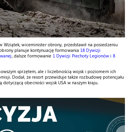
w Wziątek, wiceminister obrony, przedstawił na posiedzeniu
 obrony planuje kontynuację formowania
18 Dywizji
owanej
, dalsze formowanie
1 Dywizji Piechoty Legionów i 8
nowszym sprzętem, ale i liczebnością wojsk i poziomem ich
isji. Dodał, że resort przewiduje także rozbudowę potencjału
 dotyczącą obecności wojsk USA w naszym kraju.