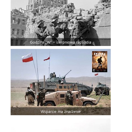
Godzina „W” – sierpniowa rapsodia
Wsparcie ma znaczenie