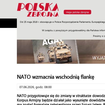
moja polska zbrojna
Od 25 maja 2018 r. obowiązuje w Polsce Rozporządzenie Parlamentu Europejskieg
Armia
Poligon
Sprzęt
Misje
Polityka
Prawo
W związku z powyższym przygotowaliśmy dla Państwa inform
Prosimy o 
NATO wzmacnia wschodnią flankę
07.06.2026, godz. 08:00
NATO przygotowuje się do zmiany w strukturze dowodze
Korpus Armijny
będzie działał jako wysunięte dowództw
ma zostać formalnie zatwierdzona przez Sojusz latem.