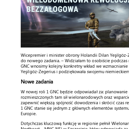
Wicepremier i minister obrony Holandii Dilan Yeşilgöz
do nowego zadania. – Widziałam to osobiście podczas m
GNC wnosimy kolejny konkretny wkład we wzmacnianie ws
Yeşilgöz-Zegerius i podziękowała swojemu niemieckiem
Nowe zadania
W nowej roli 1 GNC będzie odpowiadał za: planowanie o
rozmieszczonych tam sił wielonarodowych oraz wsparcie
zapewnić większą spójność dowodzenia i skrócić czas re
1 GNC stanie się jednym z głównych elementów system
Europie.
Dotychczas kluczową funkcję w regionie pełnił Wielon
Northeast – MNC NE) w Szczecinie, który odpowiada za 