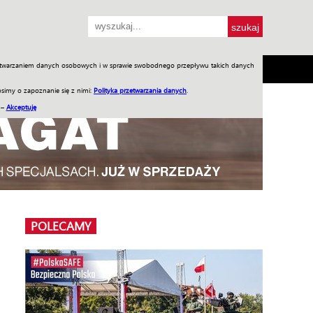
przetwarzaniem danych osobowych i w sprawie swobodnego przepływu takich danych
SH
SKLEP
Jednodniówki
Praca w WIW
simy o zapoznanie się z nimi:
Polityka przetwarzania danych
.
 –
Akceptuję
POLECAMY