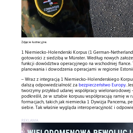
Zdjęcie ilustracyjne.
1 Niemiecko-Holenderski Korpus (1 German-Netherlan
gotowości z siedzibą w Münster. Według nowych założe
funkcji dowództwa operacyjnego na wschodniej flanc
planowania i dowodzenia operacjami w regionie Estonii
– Wraz z integracją 1 Niemiecko-Holenderskiego Korp
dalszą odpowiedzialność za
bezpieczeństwo Europy
. J
tworzymy przykład udanej współpracy wielonarodowej – p
podkreślił, że w sztabie korpusu współpracują ramię w 
formacjach, takich jak niemiecka 1 Dywizja Pancerna, pe
siebie. Tak właśnie wygląda interoperacyjność i odpowi
REKLAMA