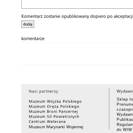
Komentarz zostanie opublikowany dopiero po akceptacji 
komentarze
Nasi partnerzy
Wydawn
Sklep I
Muzeum Wojska Polskiego
Prenume
Muzeum Oręża Polskiego
czasop
Muzeum Broni Pancernej
Wydawni
Muzeum Sił Powietrznych
Publika
Centrum Weterana
Regulam
Muzeum Marynarki Wojennej
do WIW