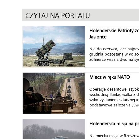
CZYTAJ NA PORTALU
Holenderskie Patrioty z
Jasionce
Nie do czerwca, lecz najpe
grudnia pozostaną w Polsc
żołnierze wraz z dwoma sy
Miecz w ręku NATO
Operacje desantowe, szybk
wschodnią flankę, walka z d
wykorzystaniem sztucznej in
podstawowe założenia „Swo
Holenderska misja na po
Niemiecka misja w Rzeszow