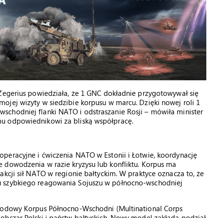
-Zegerius powiedziała, że 1 GNC dokładnie przygotowywał się
ojej wizyty w siedzibie korpusu w marcu. Dzięki nowej roli 1
chodniej flanki NATO i odstraszanie Rosji – mówiła minister
u odpowiednikowi za bliską współpracę.
peracyjne i ćwiczenia NATO w Estonii i Łotwie, koordynację
 dowodzenia w razie kryzysu lub konfliktu. Korpus ma
akcji sił NATO w regionie bałtyckim. W praktyce oznacza to, że
u szybkiego reagowania Sojuszu w północno-wschodniej
arodowy Korpus Północno-Wschodni (Multinational Corps
obszar Polski i państw bałtyckich. Nowy model zakłada podział