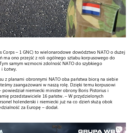
ds Corps – 1 GNC) to wielonarodowe dowództwo NATO o dużej
ń ma ono przejść z roli ogólnego sztabu korpusowego do
e. Tym samym wzmocni zdolność NATO do szybkiego
 i Łotwy.
usu z planami obronnymi NATO oba państwa biorą na siebie
esteśmy zaangażowani w naszą rolę. Dzięki temu korpusowi
owiedział niemiecki minister obrony Boris Pistorius i
ramię przedstawiciele 16 państw. – W przydzielonych
rsonel holenderski i niemiecki już na co dzień służą obok
edzialność za Europę – dodał.