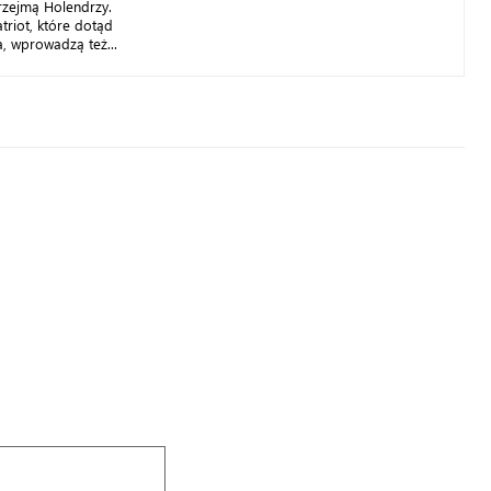
zejmą Holendrzy.
riot, które dotąd
a, wprowadzą też...