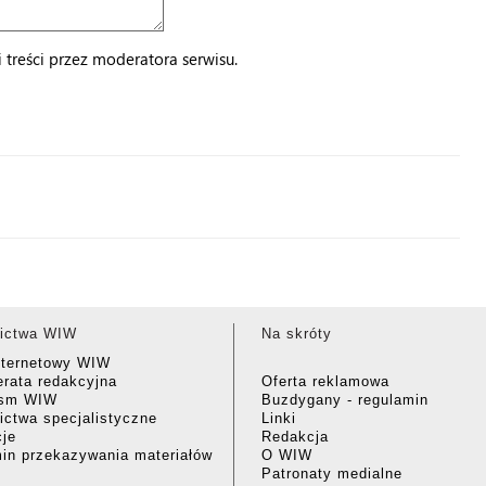
treści przez moderatora serwisu.
ictwa WIW
Na skróty
nternetowy WIW
rata redakcyjna
Oferta reklamowa
ism WIW
Buzdygany - regulamin
ctwa specjalistyczne
Linki
cje
Redakcja
in przekazywania materiałów
O WIW
Patronaty medialne