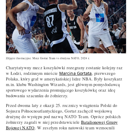
Zdjęcie ilustracyjne. Mecz Gortat Team vs drużyna NATO, 2024 r.
Charytatywny mecz koszykówki rozegrany zostanie kolejny raz
w Łodzi, rodzinnym mieście
Marcina Gortata
, pierwszego
Polaka, który grał w amerykańskiej lidze NBA. Były koszykarz
m.in. klubu Washington Wizards, jest głównym pomysłodawcą
sportowego wydarzenia promującego koszykówkę oraz ideę
budowania szacunku do żołnierzy.
Przed dwoma laty z okazji 25. rocznicy wstąpienia Polski do
Sojuszu Północnoatlantyckiego, Gortat zachęcił wojskową
drużynę do występu pod nazwą NATO Team. Oprócz polskich
żołnierzy zagrali w niej przedstawiciele
Batalionowej Grupy
Bojowej NATO
. W zeszłym roku natowski team wzmocnili