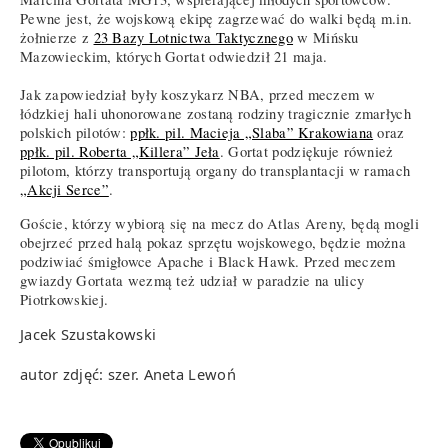
Pewne jest, że wojskową ekipę zagrzewać do walki będą m.in.
żołnierze z
23 Bazy Lotnictwa Taktycznego
w Mińsku
Mazowieckim, których Gortat odwiedził 21 maja.
Jak zapowiedział były koszykarz NBA, przed meczem w
łódzkiej hali uhonorowane zostaną rodziny tragicznie zmarłych
polskich pilotów:
ppłk. pil. Macieja „Slaba” Krakowiana
oraz
ppłk. pil. Roberta „Killera” Jeła
. Gortat podziękuje również
pilotom, którzy transportują organy do transplantacji w ramach
„Akcji Serce”
.
Goście, którzy wybiorą się na mecz do Atlas Areny, będą mogli
obejrzeć przed halą pokaz sprzętu wojskowego, będzie można
podziwiać śmigłowce Apache i Black Hawk. Przed meczem
gwiazdy Gortata wezmą też udział w paradzie na ulicy
Piotrkowskiej.
Jacek Szustakowski
autor zdjęć: szer. Aneta Lewoń