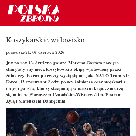
Koszykarskie widowisko
poniedziałek, 08 czerwca 2026
Już po raz 13. drużyna gwiazd Marcina Gortata rozegra
charytatywny mecz koszykówki z ekipą wystawioną przez
żołnierzy. Po raz pierwszy wystąpią oni jako NATO Team Air
Force. 13 czerwca w Łodzi polscy żołnierze oraz wojskowi z
innych państw, którzy stacjonują w naszym kraju, zmierzą
się m.in. ze Sławoszem Uznańskim-Wiśniewskim, Piotrem
Żyłą i Mateuszem Damięckim.