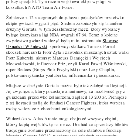
polscy specjalsi. Tym razem wojskowa ekipa wystąpi w
koszulkach NATO Team Air Force.
Żołnierze z 12 rozegranych dotychczas pojedynków przeciwko
ekipie gwiazd, wygrali pięć. Siedem zakończyło się triumfem
drużyny Gortata, w tym
zeszłoroczny mecz
, który wybrańcy
byłego koszykarza ligi NBA wygrali 67:64. Teraz o kolejne
zwycięstwo gwiazd walczyć będą m.in. astronauta
Sławosz
Uznański-Wiśniewski
, sportowcy: siatkarz Tomasz Fornal,
skoczek narciarski Piotr Żyła i zawodnik mieszanych sztuk walki
Piotr Kuberski, aktorzy: Mateusz Damięcki i Wojciech
Mecwaldowski, influencer Friz, czyli Karol Paweł Wiśniewski,
raper Bedoes (Borys Piotr Przybylski) oraz Lexy Chaplin,
polsko-amerykańska youtuberka, influencerka i piosenkarka.
Miejsce w drużynie Gortata można było też zdobyć na licytacji.
Jej zwycięzca, który pozostaje anonimowy, za możliwość gry z
gwiazdami przeciwko żołnierzom, zapłacił 13 200 zł. Pieniądze
z tej licytacji trafią do fundacji Cancer Fighters, która wspiera
osoby walczące z chorobami onkologicznymi.
Widowisko w Atlas Arenie mogą obejrzeć wszyscy chętni,
którzy kupią wejściówkę na mecz. Dochód ze sprzedaży biletów
tradycyjnie zostanie przeznaczony na cele statutowe fundacji
Marcina Gortata MG13, wspierającej młodych sportowców.