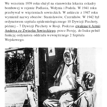
We wrześniu 1939 roku służył na stanowisku lekarza eskadry
bombowej w rejonie Podlasia, Wołynia i Podola. W 1941 roku
przebywał w więzieniach sowieckich. W ankiecie z 1947 roku
wymienił nazwy obozów: Stanisławów, Czernihów. W 1942 był
ordynatorem szpitala epidemiologicznego 10 Dywizji Piechoty,
później – 7 Dywizji Piechoty w Rosji. Podczas
ewakuacji Armii
Andersa ze Związku Sowieckiego
, przez Persję, do Iraku pełnił
funkcję ordynatora oddziału wewnętrznego 2 Szpitala
Wojskowego.