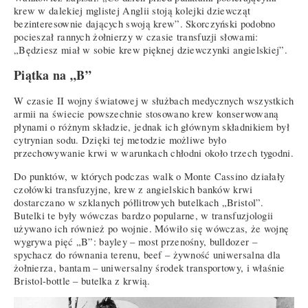
krew w dalekiej mglistej Anglii stoją kolejki dziewcząt
bezinteresownie dających swoją krew”. Skorczyński podobno
pocieszał rannych żołnierzy w czasie transfuzji słowami:
„Będziesz miał w sobie krew pięknej dziewczynki angielskiej”.
Piątka na „B”
W czasie II wojny światowej w służbach medycznych wszystkich
armii na świecie powszechnie stosowano krew konserwowaną
płynami o różnym składzie, jednak ich głównym składnikiem był
cytrynian sodu. Dzięki tej metodzie możliwe było
przechowywanie krwi w warunkach chłodni około trzech tygodni.
Do punktów, w których podczas walk o Monte Cassino działały
czołówki transfuzyjne, krew z angielskich banków krwi
dostarczano w szklanych półlitrowych butelkach „Bristol”.
Butelki te były wówczas bardzo popularne, w transfuzjologii
używano ich również po wojnie. Mówiło się wówczas, że wojnę
wygrywa pięć „B”: bayley – most przenośny, bulldozer –
spychacz do równania terenu, beef – żywność uniwersalna dla
żołnierza, bantam – uniwersalny środek transportowy, i właśnie
Bristol-bottle – butelka z krwią.