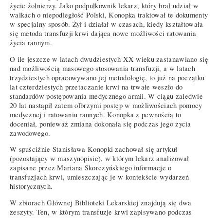
życie żołnierzy. Jako podpułkownik lekarz, który brał udział w
walkach o niepodległość Polski, Konopka traktował te dokumenty
w specjalny sposób. Żył i działał w czasach, kiedy kształtowała
się metoda transfuzji krwi dająca nowe możliwości ratowania
życia rannym.
O ile jeszcze w latach dwudziestych XX wieku zastanawiano się
nad możliwością masowego stosowania transfuzji, a w latach
trzydziestych opracowywano jej metodologię, to już na początku
lat czterdziestych przetaczanie krwi na trwałe weszło do
standardów postępowania medycznego armii. W ciągu zaledwie
20 lat nastąpił zatem olbrzymi postęp w możliwościach pomocy
medycznej i ratowaniu rannych. Konopka z pewnością to
doceniał, ponieważ zmiana dokonała się podczas jego życia
zawodowego.
W spuściźnie Stanisława Konopki zachował się artykuł
(pozostający w maszynopisie), w którym lekarz analizował
zapisane przez Mariana Skorczyńskiego informacje o
transfuzjach krwi, umieszczając je w kontekście wydarzeń
historycznych.
W zbiorach Głównej Biblioteki Lekarskiej znajdują się dwa
zeszyty. Ten, w którym transfuzje krwi zapisywano podczas