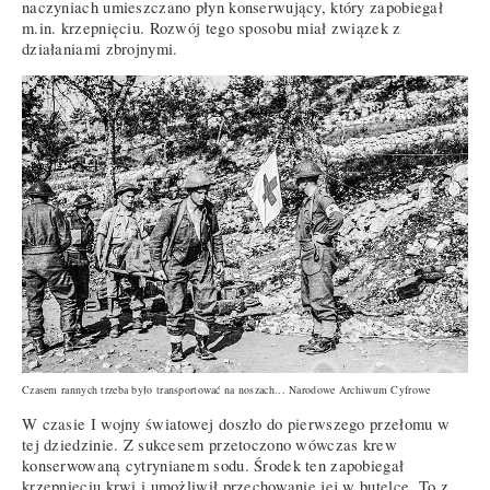
naczyniach umieszczano płyn konserwujący, który zapobiegał
m.in. krzepnięciu. Rozwój tego sposobu miał związek z
działaniami zbrojnymi.
Czasem rannych trzeba było transportować na noszach... Narodowe Archiwum Cyfrowe
W czasie I wojny światowej doszło do pierwszego przełomu w
tej dziedzinie. Z sukcesem przetoczono wówczas krew
konserwowaną cytrynianem sodu. Środek ten zapobiegał
krzepnięciu krwi i umożliwił przechowanie jej w butelce. To z