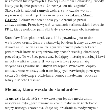
w zbiorach historycznych Głównej Biblioteki Lekarskiej „wtedy,
kiedy już będzie pewność, że zeszyt ten nie zaginie”.
Skorczyński ratował rannych żołnierzy w czasie wojny i
wykonywał transfuzje krwi m.in. podczas
bitwy o Monte
Cassino
. Lekarz zachował zeszyty i chronił je przed
zniszczeniem. Przechowywał w czasach stalinowskich i okresie
PRL, kiedy podobne pamiątki były ryzykownym obciążeniem.
Stanisław Konopka uznał, że z kilku powodów jest to dar
wyjątkowo cenny. Zeszyty stanowią bowiem jedyny zachowany
dowód na to, że w czasie działań wojennych polscy lekarze
przetaczali krew w zorganizowany sposób według określonej
procedury. To ważne, ponieważ badający historię transfuzji krwi
na polu walki w czasie II wojny światowej opierali się
dotychczas głównie na ustnych relacjach świadków. Zapisy
umieszczone w zeszytach transfuzyjnych zawierają poza tym
szczegóły dotyczące udzielania pomocy medycznej podczas
bitwy o Monte Cassino.
Metoda, która weszła do standardów
Transfuzja krwi
, która w ówczesnym języku medycznym
nazywana była „przelewaniem krwi”, nabiera w kontekście
wojny nowego znaczenia. Staje się działaniem medycznym o