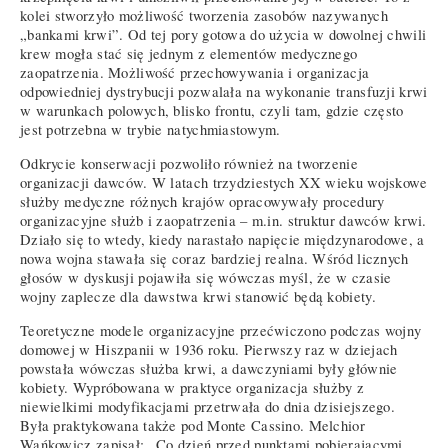
kolei stworzyło możliwość tworzenia zasobów nazywanych
„bankami krwi”. Od tej pory gotowa do użycia w dowolnej chwili
krew mogła stać się jednym z elementów medycznego
zaopatrzenia. Możliwość przechowywania i organizacja
odpowiedniej dystrybucji pozwalała na wykonanie transfuzji krwi
w warunkach polowych, blisko frontu, czyli tam, gdzie często
jest potrzebna w trybie natychmiastowym.
Odkrycie konserwacji pozwoliło również na tworzenie
organizacji dawców. W latach trzydziestych XX wieku wojskowe
służby medyczne różnych krajów opracowywały procedury
organizacyjne służb i zaopatrzenia – m.in. struktur dawców krwi.
Działo się to wtedy, kiedy narastało napięcie międzynarodowe, a
nowa wojna stawała się coraz bardziej realna. Wśród licznych
głosów w dyskusji pojawiła się wówczas myśl, że w czasie
wojny zaplecze dla dawstwa krwi stanowić będą kobiety.
Teoretyczne modele organizacyjne przećwiczono podczas wojny
domowej w Hiszpanii w 1936 roku. Pierwszy raz w dziejach
powstała wówczas służba krwi, a dawczyniami były głównie
kobiety. Wypróbowana w praktyce organizacja służby z
niewielkimi modyfikacjami przetrwała do dnia dzisiejszego.
Była praktykowana także pod Monte Cassino. Melchior
Wańkowicz zapisał: „Co dzień przed punktami pobierającymi