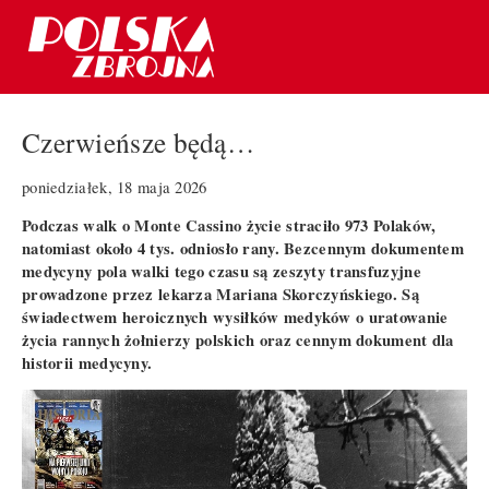
Czerwieńsze będą…
poniedziałek, 18 maja 2026
Podczas walk o Monte Cassino życie straciło 973 Polaków,
natomiast około 4 tys. odniosło rany. Bezcennym dokumentem
medycyny pola walki tego czasu są zeszyty transfuzyjne
prowadzone przez lekarza Mariana Skorczyńskiego. Są
świadectwem heroicznych wysiłków medyków o uratowanie
życia rannych żołnierzy polskich oraz cennym dokument dla
historii medycyny.