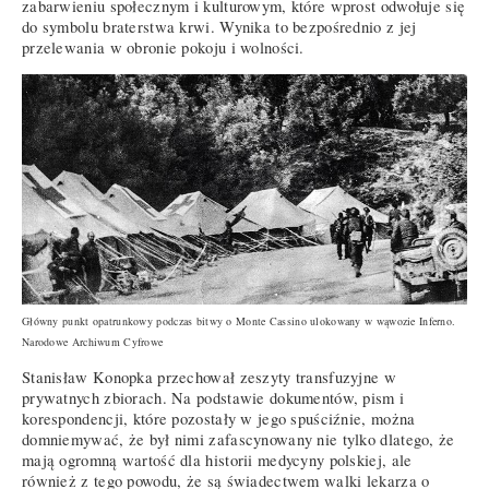
zabarwieniu społecznym i kulturowym, które wprost odwołuje się
do symbolu braterstwa krwi. Wynika to bezpośrednio z jej
przelewania w obronie pokoju i wolności.
Główny punkt opatrunkowy podczas bitwy o Monte Cassino ulokowany w wąwozie Inferno.
Narodowe Archiwum Cyfrowe
Stanisław Konopka przechował zeszyty transfuzyjne w
prywatnych zbiorach. Na podstawie dokumentów, pism i
korespondencji, które pozostały w jego spuściźnie, można
domniemywać, że był nimi zafascynowany nie tylko dlatego, że
mają ogromną wartość dla historii medycyny polskiej, ale
również z tego powodu, że są świadectwem walki lekarza o