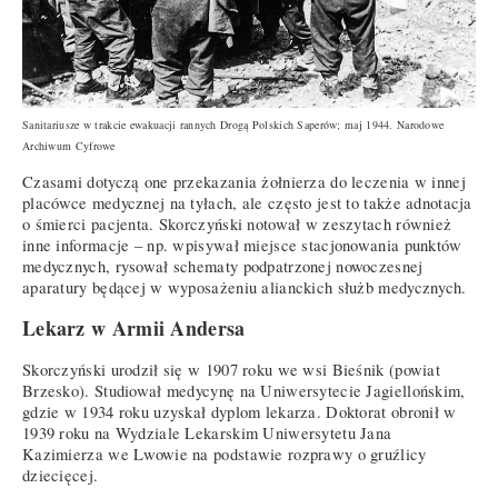
Sanitariusze w trakcie ewakuacji rannych Drogą Polskich Saperów; maj 1944. Narodowe
Archiwum Cyfrowe
Czasami dotyczą one przekazania żołnierza do leczenia w innej
placówce medycznej na tyłach, ale często jest to także adnotacja
o śmierci pacjenta. Skorczyński notował w zeszytach również
inne informacje – np. wpisywał miejsce stacjonowania punktów
medycznych, rysował schematy podpatrzonej nowoczesnej
aparatury będącej w wyposażeniu alianckich służb medycznych.
Lekarz w Armii Andersa
Skorczyński urodził się w 1907 roku we wsi Bieśnik (powiat
Brzesko). Studiował medycynę na Uniwersytecie Jagiellońskim,
gdzie w 1934 roku uzyskał dyplom lekarza. Doktorat obronił w
1939 roku na Wydziale Lekarskim Uniwersytetu Jana
Kazimierza we Lwowie na podstawie rozprawy o gruźlicy
dziecięcej.