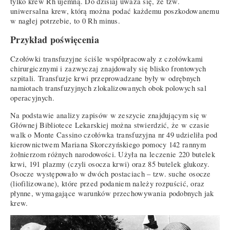
tylko krew Rh ujemną. Do dzisiaj uważa się, że tzw.
uniwersalna krew, którą można podać każdemu poszkodowanemu
w nagłej potrzebie, to 0 Rh minus.
Przykład poświęcenia
Czołówki transfuzyjne ściśle współpracowały z czołówkami
chirurgicznymi i zazwyczaj znajdowały się blisko frontowych
szpitali. Transfuzje krwi przeprowadzane były w odrębnych
namiotach transfuzyjnych zlokalizowanych obok polowych sal
operacyjnych.
Na podstawie analizy zapisów w zeszycie znajdującym się w
Głównej Bibliotece Lekarskiej można stwierdzić, że w czasie
walk o Monte Cassino czołówka transfuzyjna nr 49 udzieliła pod
kierownictwem Mariana Skorczyńskiego pomocy 142 rannym
żołnierzom różnych narodowości. Użyła na leczenie 220 butelek
krwi, 191 plazmy (czyli osocza krwi) oraz 85 butelek glukozy.
Osocze występowało w dwóch postaciach – tzw. suche osocze
(liofilizowane), które przed podaniem należy rozpuścić, oraz
płynne, wymagające warunków przechowywania podobnych jak
krew.