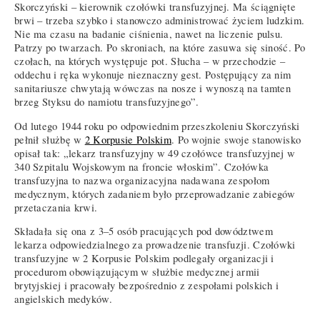
Skorczyński – kierownik czołówki transfuzyjnej. Ma ściągnięte
brwi – trzeba szybko i stanowczo administrować życiem ludzkim.
Nie ma czasu na badanie ciśnienia, nawet na liczenie pulsu.
Patrzy po twarzach. Po skroniach, na które zasuwa się siność. Po
czołach, na których występuje pot. Słucha – w przechodzie –
oddechu i ręka wykonuje nieznaczny gest. Postępujący za nim
sanitariusze chwytają wówczas na nosze i wynoszą na tamten
brzeg Styksu do namiotu transfuzyjnego”.
Od lutego 1944 roku po odpowiednim przeszkoleniu Skorczyński
pełnił służbę w
2 Korpusie Polskim
. Po wojnie swoje stanowisko
opisał tak: „lekarz transfuzyjny w 49 czołówce transfuzyjnej w
340 Szpitalu Wojskowym na froncie włoskim”. Czołówka
transfuzyjna to nazwa organizacyjna nadawana zespołom
medycznym, których zadaniem było przeprowadzanie zabiegów
przetaczania krwi.
Składała się ona z 3–5 osób pracujących pod dowództwem
lekarza odpowiedzialnego za prowadzenie transfuzji. Czołówki
transfuzyjne w 2 Korpusie Polskim podlegały organizacji i
procedurom obowiązującym w służbie medycznej armii
brytyjskiej i pracowały bezpośrednio z zespołami polskich i
angielskich medyków.