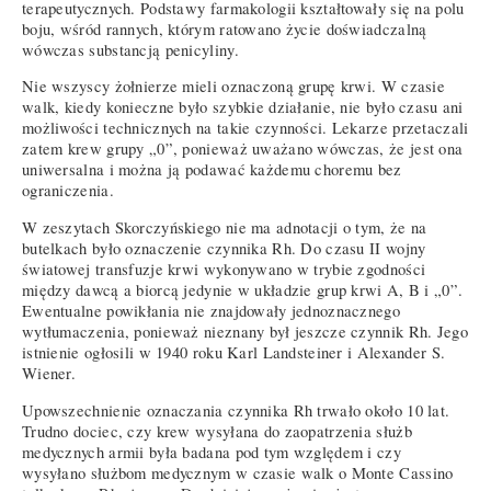
terapeutycznych. Podstawy farmakologii kształtowały się na polu
boju, wśród rannych, którym ratowano życie doświadczalną
wówczas substancją penicyliny.
Nie wszyscy żołnierze mieli oznaczoną grupę krwi. W czasie
walk, kiedy konieczne było szybkie działanie, nie było czasu ani
możliwości technicznych na takie czynności. Lekarze przetaczali
zatem krew grupy „0”, ponieważ uważano wówczas, że jest ona
uniwersalna i można ją podawać każdemu choremu bez
ograniczenia.
W zeszytach Skorczyńskiego nie ma adnotacji o tym, że na
butelkach było oznaczenie czynnika Rh. Do czasu II wojny
światowej transfuzje krwi wykonywano w trybie zgodności
między dawcą a biorcą jedynie w układzie grup krwi A, B i „0”.
Ewentualne powikłania nie znajdowały jednoznacznego
wytłumaczenia, ponieważ nieznany był jeszcze czynnik Rh. Jego
istnienie ogłosili w 1940 roku Karl Landsteiner i Alexander S.
Wiener.
Upowszechnienie oznaczania czynnika Rh trwało około 10 lat.
Trudno dociec, czy krew wysyłana do zaopatrzenia służb
medycznych armii była badana pod tym względem i czy
wysyłano służbom medycznym w czasie walk o Monte Cassino