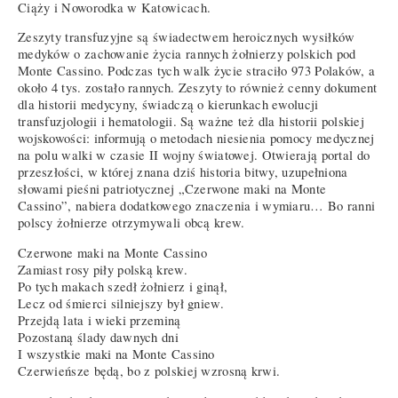
Ciąży i Noworodka w Katowicach.
Zeszyty transfuzyjne są świadectwem heroicznych wysiłków
medyków o zachowanie życia rannych żołnierzy polskich pod
Monte Cassino. Podczas tych walk życie straciło 973 Polaków, a
około 4 tys. zostało rannych. Zeszyty to również cenny dokument
dla historii medycyny, świadczą o kierunkach ewolucji
transfuzjologii i hematologii. Są ważne też dla historii polskiej
wojskowości: informują o metodach niesienia pomocy medycznej
na polu walki w czasie II wojny światowej. Otwierają portal do
przeszłości, w której znana dziś historia bitwy, uzupełniona
słowami pieśni patriotycznej „Czerwone maki na Monte
Cassino”, nabiera dodatkowego znaczenia i wymiaru… Bo ranni
polscy żołnierze otrzymywali obcą krew.
Czerwone maki na Monte Cassino
Zamiast rosy piły polską krew.
Po tych makach szedł żołnierz i ginął,
Lecz od śmierci silniejszy był gniew.
Przejdą lata i wieki przeminą
Pozostaną ślady dawnych dni
I wszystkie maki na Monte Cassino
Czerwieńsze będą, bo z polskiej wzrosną krwi.