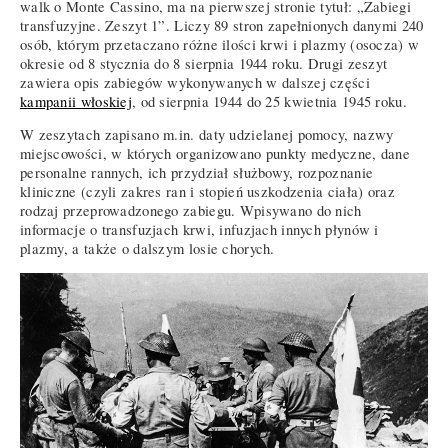
walk o Monte Cassino, ma na pierwszej stronie tytuł: „Zabiegi
transfuzyjne. Zeszyt 1”. Liczy 89 stron zapełnionych danymi 240
osób, którym przetaczano różne ilości krwi i plazmy (osocza) w
okresie od 8 stycznia do 8 sierpnia 1944 roku. Drugi zeszyt
zawiera opis zabiegów wykonywanych w dalszej części
kampanii włoskiej
, od sierpnia 1944 do 25 kwietnia 1945 roku.
W zeszytach zapisano m.in. daty udzielanej pomocy, nazwy
miejscowości, w których organizowano punkty medyczne, dane
personalne rannych, ich przydział służbowy, rozpoznanie
kliniczne (czyli zakres ran i stopień uszkodzenia ciała) oraz
rodzaj przeprowadzonego zabiegu. Wpisywano do nich
informacje o transfuzjach krwi, infuzjach innych płynów i
plazmy, a także o dalszym losie chorych.