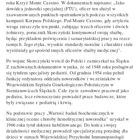
roku Krzyż Monte Cassino. W dokumentach napisano: „Jako
dowódca jednostki specjalnej (FTU), oficer ten służył w
zaawansowanych punktach opatrunkowych podczas wszystkich
kampanii Korpusu Polskiego. Pod Monte Cassino, gdy artyleria
wroga zniszczyła ten punkt, zabijając trzech oficerów i dwóch
żołnierzy, porucznik Skorczyński kontynuował swoją służbę,
będąc przykładem poświęcenia i samarytańskiej pracy na rzecz
rannych. Jego etyka, wysokie standardy moralne i charakter stale
wyróżniały go spośród innych oficerów służby medycznej”.
Po wojnie Skorczyński wrócił do Polski i zamieszkał na Śląsku.
Z zachowanych dokumentów wynika, że od 1948 roku posługiwał
się tytułem specjalisty pediatrii. Od grudnia 1954 roku pełnił
funkcję ordynatora oddziału noworodków i wcześniaków w
Wojewódzkim Szpitalu Ginekologiczno-Położniczym w
Siemianowicach Śląskich. Całe życie zawodowe pracował jako
pediatra, lecz równocześnie prowadził prace badawcze, które
były związane z pediatrią i krwią.
Na podstawie pracy „Wartość badań biochemicznych w
klinicznej ocenie choroby hemolitycznej noworodka” uzyskał w
1966 roku tytuł doktora habilitowanego. Do końca swojej
działalności medycznej prowadził specjalistyczną poradnię dla
dzieci w ramach Wojewódzkiej Przychodni Immunopatologii