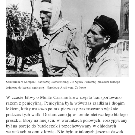
Sanitariusz 9 Kompanii Sanitarnej Samodzielnej 2 Brygady Pancernej prowadzi rannego
żołnierza do karetki sanitarnej. Narodowe Archiwum Cyfrowe
W czasie bitwy o Monte Cassino krew często transportowano
razem z penicyliną. Penicylina była wówczas rzadkim i drogim
lekiem, który masowo po raz pierwszy zastosowano właśnie
podczas tych walk. Dostarczano ją w formie nietrwałego białego
proszku, który na miejscu, w warunkach polowych, rozsypywany
był na porcje do buteleczek i przechowywany w chłodnych
warunkach razem z krwią. Nie było ustalonych jeszcze dawek