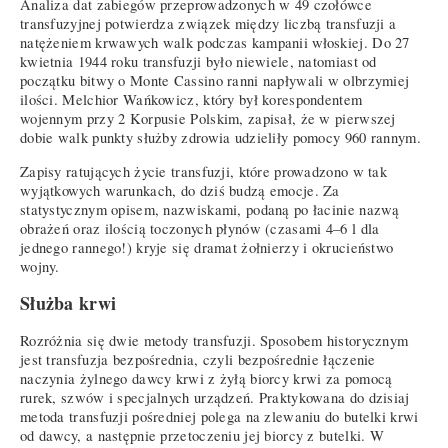
Analiza dat zabiegów przeprowadzonych w 49 czołówce
transfuzyjnej potwierdza związek między liczbą transfuzji a
natężeniem krwawych walk podczas kampanii włoskiej. Do 27
kwietnia 1944 roku transfuzji było niewiele, natomiast od
początku bitwy o Monte Cassino ranni napływali w olbrzymiej
ilości. Melchior Wańkowicz, który był korespondentem
wojennym przy 2 Korpusie Polskim, zapisał, że w pierwszej
dobie walk punkty służby zdrowia udzieliły pomocy 960 rannym.
Zapisy ratujących życie transfuzji, które prowadzono w tak
wyjątkowych warunkach, do dziś budzą emocje. Za
statystycznym opisem, nazwiskami, podaną po łacinie nazwą
obrażeń oraz ilością toczonych płynów (czasami 4–6 l dla
jednego rannego!) kryje się dramat żołnierzy i okrucieństwo
wojny.
Służba krwi
Rozróżnia się dwie metody transfuzji. Sposobem historycznym
jest transfuzja bezpośrednia, czyli bezpośrednie łączenie
naczynia żylnego dawcy krwi z żyłą biorcy krwi za pomocą
rurek, szwów i specjalnych urządzeń. Praktykowana do dzisiaj
metoda transfuzji pośredniej polega na zlewaniu do butelki krwi
od dawcy, a następnie przetoczeniu jej biorcy z butelki. W