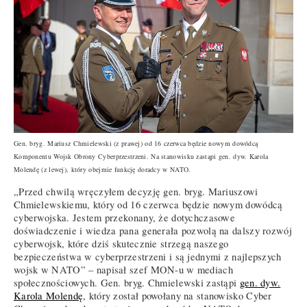
Gen. bryg. Mariusz Chmielewski (z prawej) od 16 czerwca będzie nowym dowódcą
Komponentu Wojsk Obrony Cyberprzestrzeni. Na stanowisku zastąpi gen. dyw. Karola
Molendę (z lewej), który obejmie funkcję doradcy w NATO.
„Przed chwilą wręczyłem decyzję gen. bryg. Mariuszowi
Chmielewskiemu, który od 16 czerwca będzie nowym dowódcą
cyberwojska. Jestem przekonany, że dotychczasowe
doświadczenie i wiedza pana generała pozwolą na dalszy rozwój
cyberwojsk, które dziś skutecznie strzegą naszego
bezpieczeństwa w cyberprzestrzeni i są jednymi z najlepszych
wojsk w NATO” – napisał szef MON-u w mediach
społecznościowych. Gen. bryg. Chmielewski zastąpi
gen. dyw.
Karola Molendę
, który został powołany na stanowisko Cyber