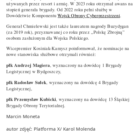
używanych przez resort i armię. W 2023 roku otrzymał awans na
stopień generała brygady. Od 2022 roku pełni służbę w
Dowództwie Komponentu
Wojsk Obrony Cyberprzestrzeni
.
Generał Chmielewski jest także laureatem nagrody Buzydygan
(za 2019 rok), przyznawanej co roku przez „Polskę Zbrojną”
osobom zasłużonym dla Wojska Polskiego.
Wicepremier Kosiniak-Kamysz poinformował, że nominacje na
nowe stanowiska służbowe otrzymali również:
płk Andrzej Magiera
, wyznaczony na dowódcę 1 Brygady
Logistycznej w Bydgoszczy,
płk Radosław Sułek
, wyznaczony na dowódcę 4 Brygady
Logistycznej,
płk Przemysław Kubicki
, wyznaczony na dowódcę 13 Śląskiej
Brygady Obrony Terytorialnej.
Marcin Moneta
autor zdjęć: Platforma X/ Karol Molenda