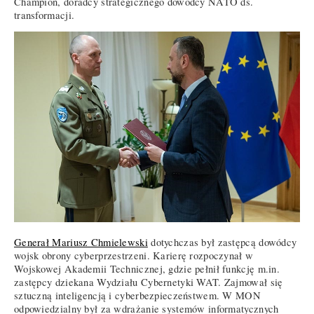
Champion, doradcy strategicznego dowódcy NATO ds.
transformacji.
Generał Mariusz Chmielewski
dotychczas był zastępcą dowódcy
wojsk obrony cyberprzestrzeni. Karierę rozpoczynał w
Wojskowej Akademii Technicznej, gdzie pełnił funkcję m.in.
zastępcy dziekana Wydziału Cybernetyki WAT. Zajmował się
sztuczną inteligencją i cyberbezpieczeństwem. W MON
odpowiedzialny był za wdrażanie systemów informatycznych