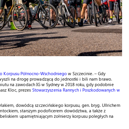
o Korpusu Północno-Wschodniego
w Szczecinie. – Gdy
wyszli na drogę prowadzącą do jednostki i bili nam brawo.
biutu na zawodach IG w Sydney w 2018 roku, gdy podobnie
masz Kloc, prezes
Stowarzyszenia Rannych i Poszkodowanych w
rylakiem, dowódcą szczecińskiego korpusu, gen. bryg. Ullrichem
antockiem, starszym podoficerem dowództwa, a także z
 obeliskiem upamiętniającym żołnierzy korpusu poległych na