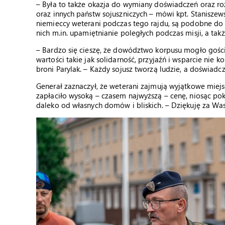
– Była to także okazja do wymiany doświadczeń oraz r
oraz innych państw sojuszniczych – mówi kpt. Staniszewski
niemieccy weterani podczas tego rajdu, są podobne do t
nich m.in. upamiętnianie poległych podczas misji, a t
– Bardzo się cieszę, że dowództwo korpusu mogło gości
wartości takie jak solidarność, przyjaźń i wsparcie nie 
broni Parylak. – Każdy sojusz tworzą ludzie, a doświadcz
Generał zaznaczył, że weterani zajmują wyjątkowe miejs
zapłaciło wysoką – czasem najwyższą – cenę, niosąc pok
daleko od własnych domów i bliskich. – Dziękuję za Was