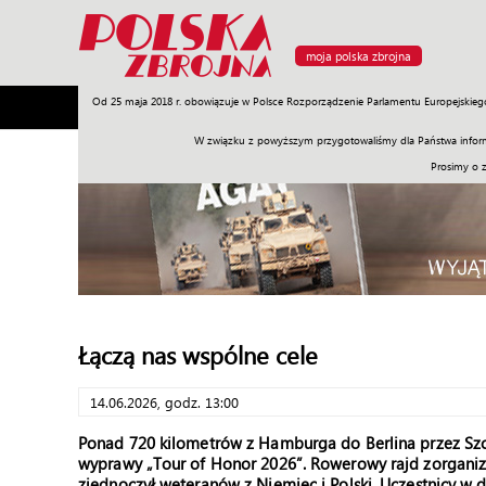
moja polska zbrojna
Od 25 maja 2018 r. obowiązuje w Polsce Rozporządzenie Parlamentu Europejskieg
Armia
Poligon
Sprzęt
Misje
Polityka
Prawo
W związku z powyższym przygotowaliśmy dla Państwa inform
Prosimy o 
Łączą nas wspólne cele
14.06.2026, godz. 13:00
Ponad 720 kilometrów z Hamburga do Berlina przez Szc
wyprawy „Tour of Honor 2026”. Rowerowy rajd zorganizo
zjednoczył weteranów z Niemiec i Polski. Uczestnicy w 