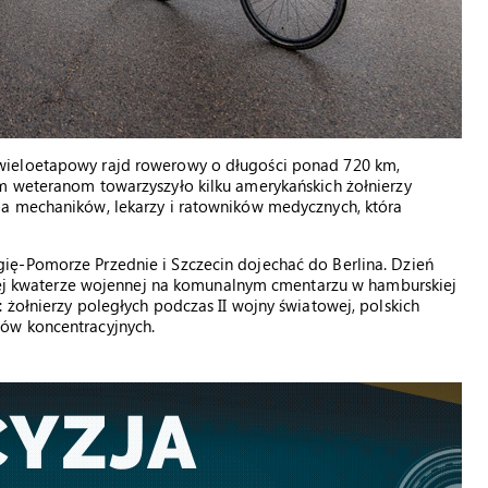
wieloetapowy rajd rowerowy o długości ponad 720 km,
m weteranom towarzyszyło kilku amerykańskich żołnierzy
pa mechaników, lekarzy i ratowników medycznych, która
ię-Pomorze Przednie i Szczecin dojechać do Berlina. Dzień
skiej kwaterze wojennej na komunalnym cmentarzu w hamburskiej
 żołnierzy poległych podczas II wojny światowej, polskich
ów koncentracyjnych.