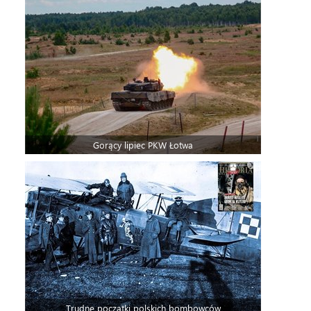
Gorący lipiec PKW Łotwa
Trudne początki polskich bombowców