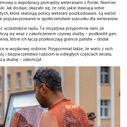
ozmowy o współpracy pomiędzy weteranami z Polski, Niemiec
. Jak dodaje, okazało się, że cele, jakie stawiają sobie
ych, które realizują polscy weterani poszkodowani. Są wśród
akże popularyzowanie w społeczeństwie szacunku dla weteranów.
ć uczestników rajdu. Ta inicjatywa przypomina nam, że
kończą się wraz z zakończeniem czynnej służby – podkreślił gen.
enia, które ich łączą przekraczają granice państw – dodał.
ce w wojskowej rodzinie. Przypomniał także, że wielu z nich
ój i bezpieczeństwo ludziom w odległych częściach świata,
zą służbę – zakończył.