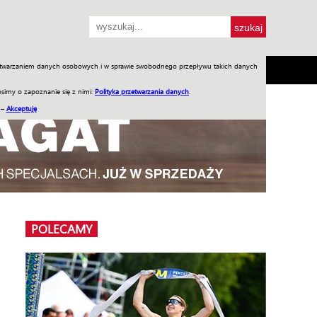
przetwarzaniem danych osobowych i w sprawie swobodnego przepływu takich danych
SH
SKLEP
Jednodniówki
Praca w WIW
simy o zapoznanie się z nimi:
Polityka przetwarzania danych
.
 –
Akceptuję
POLECAMY