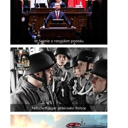
W Sejmie o rosyjskim pocisku
Fallschirmjäger przeciwko Polsce