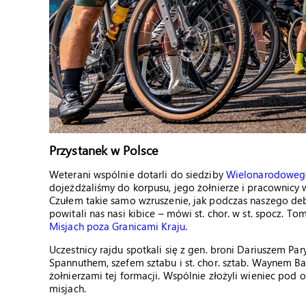
Przystanek w Polsce
Weterani wspólnie dotarli do siedziby
Wielonarodoweg
dojeżdżaliśmy do korpusu, jego żołnierze i pracownicy 
Czułem takie samo wzruszenie, jak podczas naszego de
powitali nas nasi kibice – mówi st. chor. w st. spocz. To
Misjach poza Granicami Kraju
.
Uczestnicy rajdu spotkali się z gen. broni Dariuszem Pa
Spannuthem, szefem sztabu i st. chor. sztab. Waynem B
żołnierzami tej formacji. Wspólnie złożyli wieniec pod
misjach.