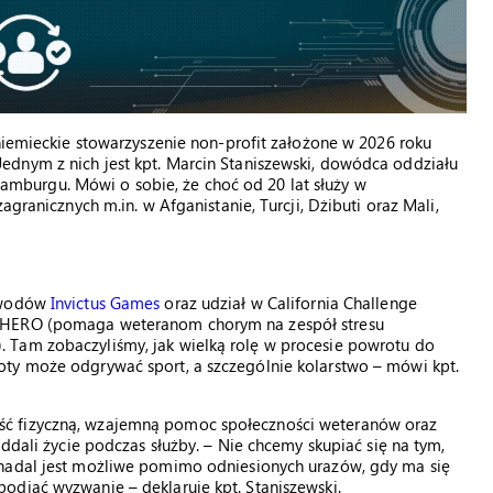
 niemieckie stowarzyszenie non-profit założone w 2026 roku
dnym z nich jest kpt. Marcin Staniszewski, dowódca oddziału
burgu. Mówi o sobie, że choć od 20 lat służy w
agranicznych m.in. w Afganistanie, Turcji, Dżibuti oraz Mali,
zawodów
Invictus Games
oraz udział w California Challenge
t HERO (pomaga weteranom chorym na zespół stresu
 Tam zobaczyliśmy, jak wielką rolę w procesie powrotu do
ty może odgrywać sport, a szczególnie kolarstwo – mówi kpt.
ć fizyczną, wzajemną pomoc społeczności weteranów oraz
oddali życie podczas służby. – Nie chcemy skupiać się na tym,
 nadal jest możliwe pomimo odniesionych urazów, gdy ma się
odjąć wyzwanie – deklaruje kpt. Staniszewski.