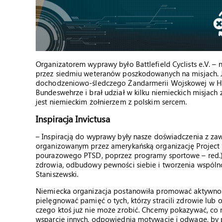
Organizatorem wyprawy było Battlefield Cyclists e.V. –
przez siedmiu weteranów poszkodowanych na misjach. Je
dochodzeniowo-śledczego Żandarmerii Wojskowej w Ham
Bundeswehrze i brał udział w kilku niemieckich misjach z
jest niemieckim żołnierzem z polskim sercem.
Inspiracja Invictusa
– Inspiracją do wyprawy były nasze doświadczenia z 
organizowanym przez amerykańską organizację Projec
pourazowego PTSD, poprzez programy sportowe – red.).
zdrowia, odbudowy pewności siebie i tworzenia wspólno
Staniszewski.
Niemiecka organizacja postanowiła promować aktywnoś
pielęgnować pamięć o tych, którzy stracili zdrowie lub 
czego ktoś już nie może zrobić. Chcemy pokazywać, co
wsparcie innych, odpowiednią motywację i odwagę, by p