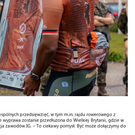
wspólnych przedsięwzięć, w tym m.in. rajdu rowerowego z
e wyprawa zostanie przedłużona do Wielkiej Brytanii, gdzie w
ja zawodów IG. – To ciekawy pomysł. Być może dołączymy do