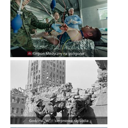
Legion Medyczny na poligonie
Godzina „W” – sierpniowa rapsodia