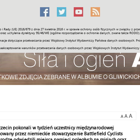
o i Rady (UE) 2016/679 z dnia 27 kwietnia 2016 r. w sprawie ochrony osób fizycznych w związku z 
Świat
Społeczność
Sport
Historia
Galerie
Wideo
ENGLI
oraz uchylenia dyrektywy 95/46/WE (ogólne rozporządzenie o ochronie danych, zwane także RODO).
acje dotyczące przetwarzania przez Wojskowy Instytut Wydawniczy Państwa danych osobowych. Pro
zaakceptowanie warunków przetwarzania danych osobowych przez Wojskowych Instytut Wydawniczy
A
A
A
zecin pokonali w tydzień uczestnicy międzynarodowej
wany przez niemieckie stowarzyszenie Battlefield Cyclists
drodze odwiedzili miejsca pamięci poległych na misjach oraz