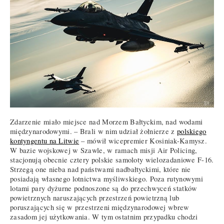
Zdarzenie miało miejsce nad Morzem Bałtyckim, nad wodami
międzynarodowymi. – Brali w nim udział żołnierze z
polskiego
kontyngentu na Litwie
– mówił wicepremier Kosiniak-Kamysz.
W bazie wojskowej w Szawle, w ramach misji Air Policing,
stacjonują obecnie cztery polskie samoloty wielozadaniowe F-16.
Strzegą one nieba nad państwami nadbałtyckimi, które nie
posiadają własnego lotnictwa myśliwskiego. Poza rutynowymi
lotami pary dyżurne podnoszone są do przechwyceń statków
powietrznych naruszających przestrzeń powietrzną lub
poruszających się w przestrzeni międzynarodowej wbrew
zasadom jej użytkowania. W tym ostatnim przypadku chodzi