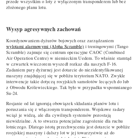
przede wszystkim o loty z wyłączonym transponderem lub bez
złożonego planu lotu.
Wysyp agresywnych zachowań
Koordynowaniem dyżurów bojowych oraz zarządzaniem
wylotami alarmowymi (Alpha Scramble)
i treningowymi (Tango
Scramble) zajmuje się centrum operacyjne CAOC (Combined
Air Operation Centre) w niemieckim Uedem. To właśnie stamtąd
w czwartek wieczorem wyszedł rozkaz dla naszych F-16.
Zadaniem pary dyżurnej jest dotarcie do niezidentyfikowanej
maszyny znajdującej się w pobliżu terytorium NATO. Zwykle
interwencje takie dotyczą rosyjskich samolotów lecących do lub
z Obwodu Królewieckiego. Tak było w przypadku wspomnianego
Su-24.
Rosjanie od lat ignorują obowiązek składania planów lotu i
poruszania się z włączonym transponderem. Wojskowe radary
wciąż je widzą, ale dla cywilnych systemów pozostają
niewidzialne. A to stwarza potencjalne zagrożenie dla ruchu
lotniczego. Dlatego istotą przechwycenia jest dotarcie w pobliże
rosyjskiej maszyny i dalszy lot w jej towarzystwie aż do