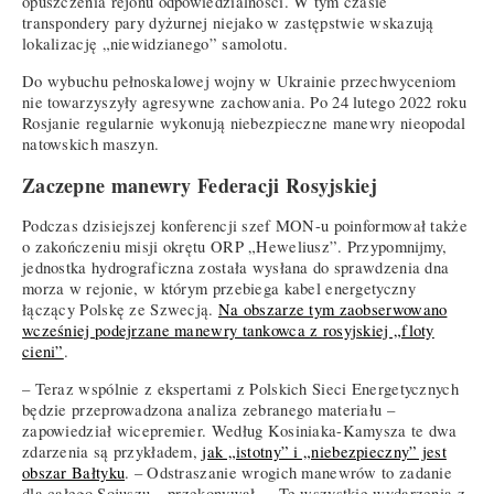
opuszczenia rejonu odpowiedzialności. W tym czasie
transpondery pary dyżurnej niejako w zastępstwie wskazują
lokalizację „niewidzianego” samolotu.
Do wybuchu pełnoskalowej wojny w Ukrainie przechwyceniom
nie towarzyszyły agresywne zachowania. Po 24 lutego 2022 roku
Rosjanie regularnie wykonują niebezpieczne manewry nieopodal
natowskich maszyn.
Zaczepne manewry Federacji Rosyjskiej
Podczas dzisiejszej konferencji szef MON-u poinformował także
o zakończeniu misji okrętu ORP „Heweliusz”. Przypomnijmy,
jednostka hydrograficzna została wysłana do sprawdzenia dna
morza w rejonie, w którym przebiega kabel energetyczny
łączący Polskę ze Szwecją.
Na obszarze tym zaobserwowano
wcześniej podejrzane manewry tankowca z rosyjskiej „floty
cieni”
.
– Teraz wspólnie z ekspertami z Polskich Sieci Energetycznych
będzie przeprowadzona analiza zebranego materiału –
zapowiedział wicepremier. Według Kosiniaka-Kamysza te dwa
zdarzenia są przykładem,
jak „istotny” i „niebezpieczny” jest
obszar Bałtyku
. – Odstraszanie wrogich manewrów to zadanie
dla całego Sojuszu – przekonywał. – Te wszystkie wydarzenia z