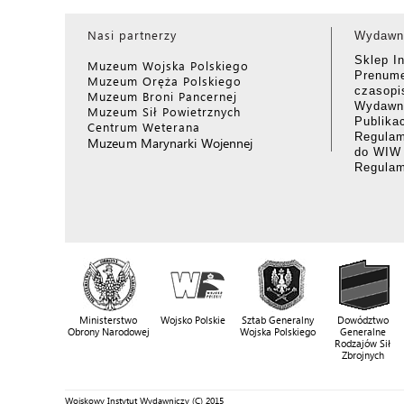
Nasi partnerzy
Wydawn
Sklep I
Muzeum Wojska Polskiego
Prenume
Muzeum Oręża Polskiego
czasop
Muzeum Broni Pancernej
Wydawni
Muzeum Sił Powietrznych
Publika
Centrum Weterana
Regulam
Muzeum Marynarki Wojennej
do WIW
Regula
Ministerstwo
Wojsko Polskie
Sztab Generalny
Dowództwo
Obrony Narodowej
Wojska Polskiego
Generalne
Rodzajów Sił
Zbrojnych
Wojskowy Instytut Wydawniczy (C) 2015