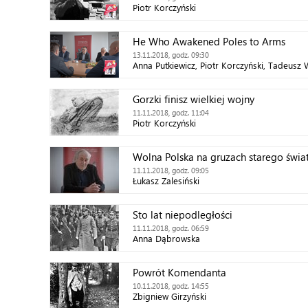
Piotr Korczyński
He Who Awakened Poles to Arms
13.11.2018, godz. 09:30
Anna Putkiewicz, Piotr Korczyński, Tadeusz
Gorzki finisz wielkiej wojny
11.11.2018, godz. 11:04
Piotr Korczyński
Wolna Polska na gruzach starego świa
11.11.2018, godz. 09:05
Łukasz Zalesiński
Sto lat niepodległości
11.11.2018, godz. 06:59
Anna Dąbrowska
Powrót Komendanta
10.11.2018, godz. 14:55
Zbigniew Girzyński