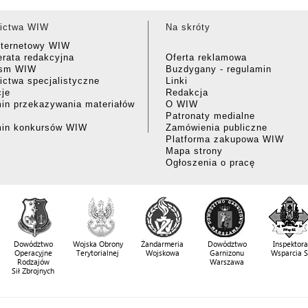
ictwa WIW
Na skróty
nternetowy WIW
rata redakcyjna
Oferta reklamowa
ism WIW
Buzdygany - regulamin
ctwa specjalistyczne
Linki
cje
Redakcja
in przekazywania materiałów
O WIW
Patronaty medialne
min konkursów WIW
Zamówienia publiczne
Platforma zakupowa WIW
Mapa strony
Ogłoszenia o pracę
Dowództwo
Wojska Obrony
Żandarmeria
Dowództwo
Inspektora
Operacyjne
Terytorialnej
Wojskowa
Garnizonu
Wsparcia 
Rodzajów
Warszawa
Sił Zbrojnych