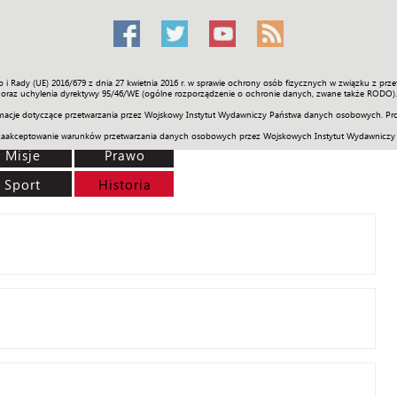
o i Rady (UE) 2016/679 z dnia 27 kwietnia 2016 r. w sprawie ochrony osób fizycznych w związku z 
Świat
Społeczność
Sport
Historia
Galerie
Wideo
ENGLI
oraz uchylenia dyrektywy 95/46/WE (ogólne rozporządzenie o ochronie danych, zwane także RODO).
acje dotyczące przetwarzania przez Wojskowy Instytut Wydawniczy Państwa danych osobowych. Pro
zaakceptowanie warunków przetwarzania danych osobowych przez Wojskowych Instytut Wydawniczy
Misje
Prawo
Sport
Historia