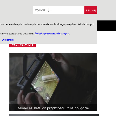
przetwarzaniem danych osobowych i w sprawie swobodnego przepływu takich danych
SH
SKLEP
Jednodniówki
Praca w WIW
simy o zapoznanie się z nimi:
Polityka przetwarzania danych
.
 –
Akceptuję
POLECAMY
Model 44. Batalion przyszłości już na poligonie