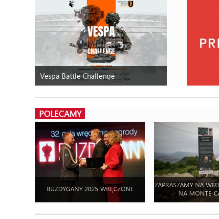
Vespa Battle Challenge
POLECAMY
ZAPRASZAMY NA WIR
BUZDYGANY 2025 WRĘCZONE
NA MONTE C