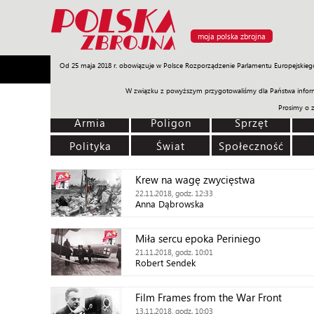
moja polska zbrojna
Od 25 maja 2018 r. obowiązuje w Polsce Rozporządzenie Parlamentu Europejskieg
Armia
Poligon
Sprzęt
Misje
Polityka
Prawo
W związku z powyższym przygotowaliśmy dla Państwa inform
Prosimy o 
Armia
Poligon
Sprzęt
Polityka
Świat
Społeczność
Krew na wagę zwycięstwa
22.11.2018, godz. 12:33
Anna Dąbrowska
Miła sercu epoka Periniego
21.11.2018, godz. 10:01
Robert Sendek
Film Frames from the War Front
13.11.2018, godz. 10:03