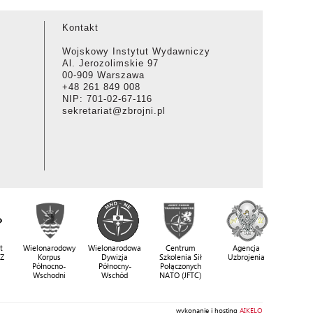
Kontakt
Wojskowy Instytut Wydawniczy
Al. Jerozolimskie 97
00-909 Warszawa
+48 261 849 008
NIP: 701-02-67-116
sekretariat@zbrojni.pl
t
Wielonarodowy
Wielonarodowa
Centrum
Agencja
SZ
Korpus
Dywizja
Szkolenia Sił
Uzbrojenia
Północno-
Północny-
Połączonych
Wschodni
Wschód
NATO (JFTC)
wykonanie i hosting
AIKELO