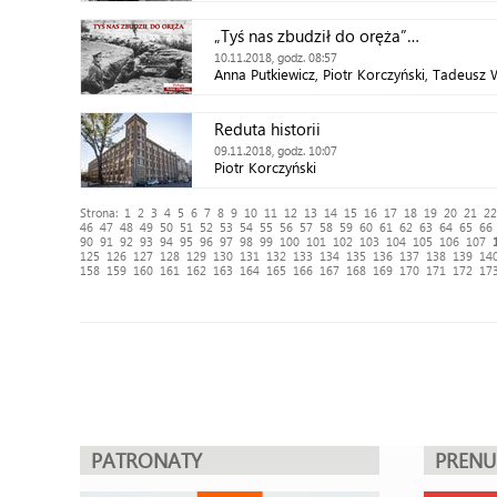
„Tyś nas zbudził do oręża”…
10.11.2018, godz. 08:57
Anna Putkiewicz, Piotr Korczyński, Tadeusz
Reduta historii
09.11.2018, godz. 10:07
Piotr Korczyński
Strona:
1
2
3
4
5
6
7
8
9
10
11
12
13
14
15
16
17
18
19
20
21
22
46
47
48
49
50
51
52
53
54
55
56
57
58
59
60
61
62
63
64
65
66
90
91
92
93
94
95
96
97
98
99
100
101
102
103
104
105
106
107
125
126
127
128
129
130
131
132
133
134
135
136
137
138
139
14
158
159
160
161
162
163
164
165
166
167
168
169
170
171
172
17
PATRONATY
PREN