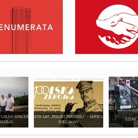
TUALNY SPACER
STO LAT „POLSKI ZBROJNEJ” - SERWIS
SZLAK
ASSINO
SPECJALNY