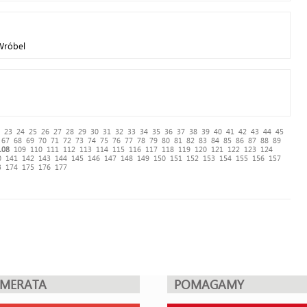
 Wróbel
23
24
25
26
27
28
29
30
31
32
33
34
35
36
37
38
39
40
41
42
43
44
45
67
68
69
70
71
72
73
74
75
76
77
78
79
80
81
82
83
84
85
86
87
88
89
108
109
110
111
112
113
114
115
116
117
118
119
120
121
122
123
124
0
141
142
143
144
145
146
147
148
149
150
151
152
153
154
155
156
157
3
174
175
176
177
UMERATA
POMAGAMY