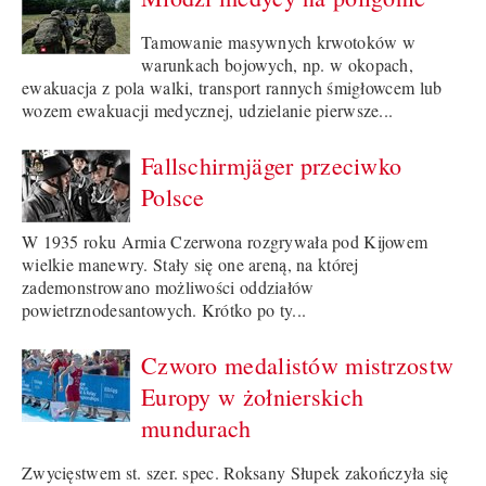
Tamowanie masywnych krwotoków w
warunkach bojowych, np. w okopach,
ewakuacja z pola walki, transport rannych śmigłowcem lub
wozem ewakuacji medycznej, udzielanie pierwsze...
Fallschirmjäger przeciwko
Polsce
W 1935 roku Armia Czerwona rozgrywała pod Kijowem
wielkie manewry. Stały się one areną, na której
zademonstrowano możliwości oddziałów
powietrznodesantowych. Krótko po ty...
Czworo medalistów mistrzostw
Europy w żołnierskich
mundurach
Zwycięstwem st. szer. spec. Roksany Słupek zakończyła się