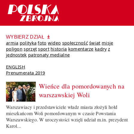
WYBIERZ DZIAŁ
armia
polityka
foto
wideo
społeczność
świat
misje
poligon
sprzęt
sport
historia
komentarze
kadry
z
jednostek
patronaty medialne
ENGLISH
Prenumerata 2019
Wieńce dla pomordowanych na
warszawskiej Woli
Warszawiacy i przedstawiciele władz miasta złożyli hołd
mieszkańcom Woli pomordowanym w czasie Powstania
Warszawskiego. W uroczystości wzięli udział m.in. prezydent
Karol...