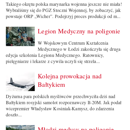
Takiego okrętu polska marynarka wojenna jeszcze nie miała!
Wybraliśmy się do PGZ Stoczni Wojennej, by zobaczyć, jak
powstaje ORP „Wicher”. Podejrzyj proces produkcji od m...
Legion Medyczny na poligonie
W Wojskowym Centrum Kształcenia
Medycznego w Łodzi zakończyła się druga
edycja szkolenia Legionu Medycznego. Ratownicy,
pielęgniarze i lekarze z cywila uczyli się strzela...
Kolejna prowokacja nad
Bałtykiem
Dyżurna para polskich myśliwców przechwyciła dziś nad
Bałtykiem rosyjski samolot rozpoznawczy Ił-20M. Jak podał
wicepremier Władysław Kosiniak-Kamysz, do zdarzenia
doszło...
Młodzi medycy na poligonie