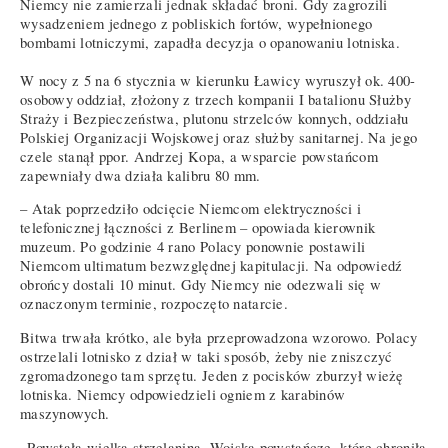
Niemcy nie zamierzali jednak składać broni. Gdy zagrozili
wysadzeniem jednego z pobliskich fortów, wypełnionego
bombami lotniczymi, zapadła decyzja o opanowaniu lotniska.
W nocy z 5 na 6 stycznia w kierunku Ławicy wyruszył ok. 400-
osobowy oddział, złożony z trzech kompanii I batalionu Służby
Straży i Bezpieczeństwa, plutonu strzelców konnych, oddziału
Polskiej Organizacji Wojskowej oraz służby sanitarnej. Na jego
czele stanął ppor. Andrzej Kopa, a wsparcie powstańcom
zapewniały dwa działa kalibru 80 mm.
– Atak poprzedziło odcięcie Niemcom elektryczności i
telefonicznej łączności z Berlinem – opowiada kierownik
muzeum. Po godzinie 4 rano Polacy ponownie postawili
Niemcom ultimatum bezwzględnej kapitulacji. Na odpowiedź
obrońcy dostali 10 minut. Gdy Niemcy nie odezwali się w
oznaczonym terminie, rozpoczęto natarcie.
Bitwa trwała krótko, ale była przeprowadzona wzorowo. Polacy
ostrzelali lotnisko z dział w taki sposób, żeby nie zniszczyć
zgromadzonego tam sprzętu. Jeden z pocisków zburzył wieżę
lotniska. Niemcy odpowiedzieli ogniem z karabinów
maszynowych.
„Powstała wielka strzelanina. Wojska powstańcze, które chroniła