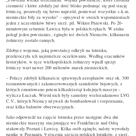
ciemność i które zdołały już dość blisko podsunąć się pod stację
lotniczą, posuwały się łatwo naprzód, ponieważ wszystkie c.k.m.
niemieckie biły za wysoko” – opisywał w swoich wspomnieniach
jeden z uczestników bitwy sierż. pil. Wiktor Pniewski. Po 20-
minutowym szturmie Ławica była w polskich rękach. W ataku
poległ jeden powstaniec, zginęło też dwóch Niemców, kilkunastu
żołnierzy zostało rannych.
Zdobycz wojenna, jaką powstańcy odkryli na lotnisku,
przekroczyła ich najśmielsze oczekiwania. Według szacunków
historyków, w ręce wielkopolskich żołnierzy wpadł sprzęt
lotniczy wart nawet 200 milionów marek niemieckich.
– Polacy zdobyli kilkanaście sprawnych aeroplanów oraz ok. 300
rozmontowanych i zakonserwowanych samolotów bojowych, z
których zmontowano potem kilkadziesiąt kolejnych maszyn –
wylicza Łuczak. Wśród nich były samoloty wielozadaniowe LVG
C.V., których Niemcy używali do bombardowań i rozpoznania,
oraz kilka balonów obserwacyjnych.
Jako odpowiedź na zajęcie lotniska przez następne dwa dni
niemieckie maszyny stacjonujące we Frankfurcie nad Odrą
atakowały Poznań i Ławicę. Kilka osób zginęło, naloty wywołały
panikę w Poznaniu. 9 stycznia sześciu polskich lotników, z sierż.