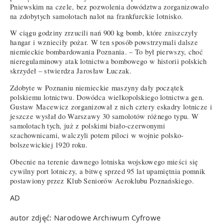
Pniewskim na czele, bez pozwolenia dowództwa zorganizowało
na zdobytych samolotach nalot na frankfurckie lotnisko.
W ciągu godziny zrzucili nań 900 kg bomb, które zniszczyły
hangar i wznieciły pożar. W ten sposób powstrzymali dalsze
niemieckie bombardowania Poznania. – To był pierwszy, choć
nieregulaminowy atak lotnictwa bombowego w historii polskich
skrzydeł – stwierdza Jarosław Łuczak.
Zdobyte w Poznaniu niemieckie maszyny dały początek
polskiemu lotnictwu. Dowódca wielkopolskiego lotnictwa gen.
Gustaw Macewicz zorganizował z nich cztery eskadry lotnicze i
jeszcze wysłał do Warszawy 30 samolotów różnego typu. W
samolotach tych, już z polskimi biało-czerwonymi
szachownicami, walczyli potem piloci w wojnie polsko-
bolszewickiej 1920 roku.
Obecnie na terenie dawnego lotniska wojskowego mieści się
cywilny port lotniczy, a bitwę sprzed 95 lat upamiętnia pomnik
postawiony przez Klub Seniorów Aeroklubu Poznańskiego.
AD
autor zdjęć: Narodowe Archiwum Cyfrowe