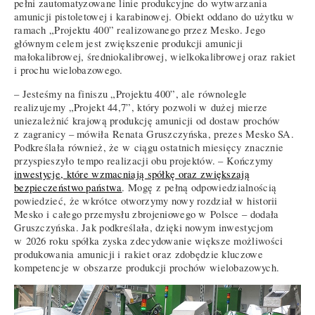
pełni zautomatyzowane linie produkcyjne do wytwarzania
amunicji pistoletowej i karabinowej. Obiekt oddano do użytku w
ramach „Projektu 400” realizowanego przez Mesko. Jego
głównym celem jest zwiększenie produkcji amunicji
małokalibrowej, średniokalibrowej, wielkokalibrowej oraz rakiet
i prochu wielobazowego.
– Jesteśmy na finiszu „Projektu 400”, ale równolegle
realizujemy „Projekt 44,7”, który pozwoli w dużej mierze
uniezależnić krajową produkcję amunicji od dostaw prochów
z zagranicy – mówiła Renata Gruszczyńska, prezes Mesko SA.
Podkreślała również, że w ciągu ostatnich miesięcy znacznie
przyspieszyło tempo realizacji obu projektów. – Kończymy
inwestycje, które wzmacniają spółkę oraz zwiększają
bezpieczeństwo państwa
. Mogę z pełną odpowiedzialnością
powiedzieć, że wkrótce otworzymy nowy rozdział w historii
Mesko i całego przemysłu zbrojeniowego w Polsce – dodała
Gruszczyńska. Jak podkreślała, dzięki nowym inwestycjom
w 2026 roku spółka zyska zdecydowanie większe możliwości
produkowania amunicji i rakiet oraz zdobędzie kluczowe
kompetencje w obszarze produkcji prochów wielobazowych.