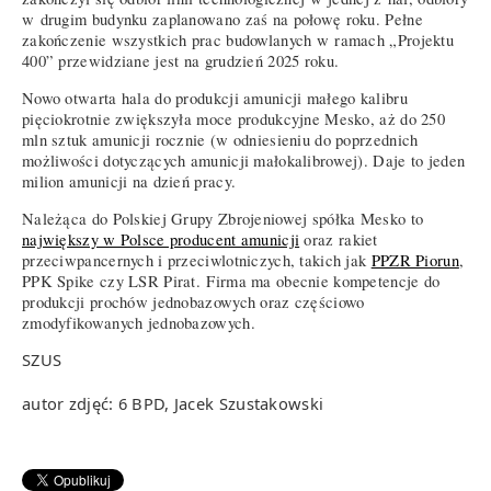
w drugim budynku zaplanowano zaś na połowę roku. Pełne
zakończenie wszystkich prac budowlanych w ramach „Projektu
400” przewidziane jest na grudzień 2025 roku.
Nowo otwarta hala do produkcji amunicji małego kalibru
pięciokrotnie zwiększyła moce produkcyjne Mesko, aż do 250
mln sztuk amunicji rocznie (w odniesieniu do poprzednich
możliwości dotyczących amunicji małokalibrowej). Daje to jeden
milion amunicji na dzień pracy.
Należąca do Polskiej Grupy Zbrojeniowej spółka Mesko to
największy w Polsce producent amunicji
oraz rakiet
przeciwpancernych i przeciwlotniczych, takich jak
PPZR Piorun
,
PPK Spike czy LSR Pirat. Firma ma obecnie kompetencje do
produkcji prochów jednobazowych oraz częściowo
zmodyfikowanych jednobazowych.
SZUS
autor zdjęć: 6 BPD, Jacek Szustakowski