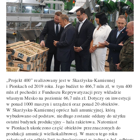
„Projekt 400” realizowany jest w Skarżysku-Kamiennej
i Pionkach od 2019 roku. Jego budżet to 466,7 mln zł, w tym 400
mln zł pochodzi z Funduszu Reprywatyzacji przy wkładzie
własnym Mesko na poziomie 66,7 mln zł. Dotyczy on inwestycji
w ponad 1000 maszyn i urządzeń oraz ponad 20 obiektów.
W Skarżysku-Kamiennej oprócz hali amunicyjnej, którą
wybudowano od podstaw, niedługo zostanie oddany do użytku
ostatni budynek produkcyjny – hala rakietowa. Natomiast
w Pionkach ukończono część obiektów przeznaczonych do
produkcji amunicji wielkokalibrowej. W marcu tego roku
zakończył się odbiór linii technologicznej w jednej z hal, odbiory