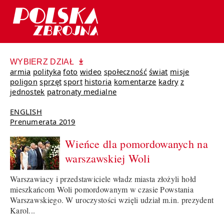
WYBIERZ DZIAŁ
armia
polityka
foto
wideo
społeczność
świat
misje
poligon
sprzęt
sport
historia
komentarze
kadry
z
jednostek
patronaty medialne
ENGLISH
Prenumerata 2019
Wieńce dla pomordowanych na
warszawskiej Woli
Warszawiacy i przedstawiciele władz miasta złożyli hołd
mieszkańcom Woli pomordowanym w czasie Powstania
Warszawskiego. W uroczystości wzięli udział m.in. prezydent
Karol...