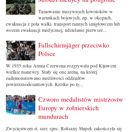
Tamowanie masywnych krwotoków w
warunkach bojowych, np. w okopach,
ewakuacja z pola walki, transport rannych śmigłowcem lub
wozem ewakuacji medycznej, udzielanie pierwsze...
Fallschirmjäger przeciwko
Polsce
W 1935 roku Armia Czerwona rozgrywała pod Kijowem
wielkie manewry. Stały się one areną, na której
zademonstrowano możliwości oddziałów
powietrznodesantowych. Krótko po ty...
Czworo medalistów mistrzostw
Europy w żołnierskich
mundurach
Zwycięstwem st. szer. spec. Roksany Słupek zakończyła się