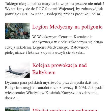
Takiego okrętu polska marynarka wojenna jeszcze nie miała!
Wybraliśmy się do PGZ Stoczni Wojennej, by zobaczyć, jak
powstaje ORP „Wicher”. Podejrzyj proces produkcji od m...
Legion Medyczny na poligonie
W Wojskowym Centrum Kształcenia
Medycznego w Łodzi zakończyła się druga
edycja szkolenia Legionu Medycznego. Ratownicy,
pielęgniarze i lekarze z cywila uczyli się strzela...
Kolejna prowokacja nad
Bałtykiem
Dyżurna para polskich myśliwców przechwyciła dziś nad
Bałtykiem rosyjski samolot rozpoznawczy Ił-20M. Jak podał
wicepremier Władysław Kosiniak-Kamysz, do zdarzenia
doszło...
Młodzi medycy na poligonie