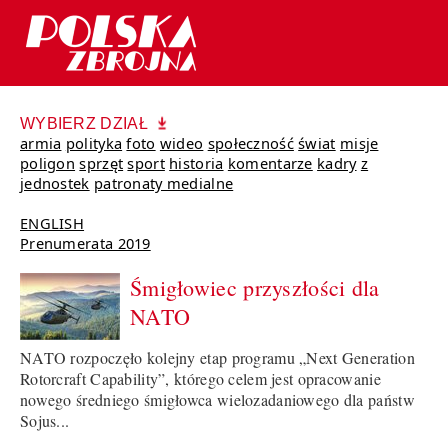
WYBIERZ DZIAŁ
armia
polityka
foto
wideo
społeczność
świat
misje
poligon
sprzęt
sport
historia
komentarze
kadry
z
jednostek
patronaty medialne
ENGLISH
Prenumerata 2019
Śmigłowiec przyszłości dla
NATO
NATO rozpoczęło kolejny etap programu „Next Generation
Rotorcraft Capability”, którego celem jest opracowanie
nowego średniego śmigłowca wielozadaniowego dla państw
Sojus...