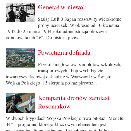
Generał w niewoli
Stalag Luft 3 Sagan rozsławiły wielokrotne
próby ucieczek. W okresie od 10 kwietnia
1942 do 25 marca 1944 roku administracja obozowa
odnotowała ich 262. Do historii przes...
Powietrzna defilada
Przelot śmigłowców, samolotów szkolnych,
transportowych i bojowych będzie
towarzyszył lądowej defiladzie w Warszawie w Święto
Wojska Polskiego. 15 sierpnia po raz pierwsz...
Kompania dronów zamiast
Rosomaków
W dwóch brygadach Wojska Polskiego trwa pilotaż „Modelu
44” – programu, którego kluczowym elementem jest
nasycenie batalionu systemami bezzałogowymi. Jedną z