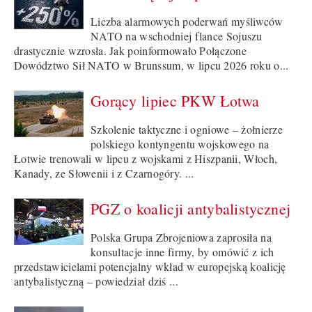
Liczba alarmowych poderwań myśliwców
NATO na wschodniej flance Sojuszu
drastycznie wzrosła. Jak poinformowało Połączone
Dowództwo Sił NATO w Brunssum, w lipcu 2026 roku o...
Gorący lipiec PKW Łotwa
Szkolenie taktyczne i ogniowe – żołnierze
polskiego kontyngentu wojskowego na
Łotwie trenowali w lipcu z wojskami z Hiszpanii, Włoch,
Kanady, ze Słowenii i z Czarnogóry. ...
PGZ o koalicji antybalistycznej
Polska Grupa Zbrojeniowa zaprosiła na
konsultacje inne firmy, by omówić z ich
przedstawicielami potencjalny wkład w europejską koalicję
antybalistyczną – powiedział dziś ...