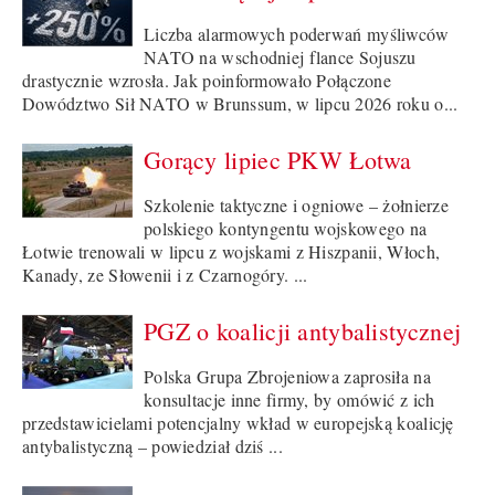
Liczba alarmowych poderwań myśliwców
NATO na wschodniej flance Sojuszu
drastycznie wzrosła. Jak poinformowało Połączone
Dowództwo Sił NATO w Brunssum, w lipcu 2026 roku o...
Gorący lipiec PKW Łotwa
Szkolenie taktyczne i ogniowe – żołnierze
polskiego kontyngentu wojskowego na
Łotwie trenowali w lipcu z wojskami z Hiszpanii, Włoch,
Kanady, ze Słowenii i z Czarnogóry. ...
PGZ o koalicji antybalistycznej
Polska Grupa Zbrojeniowa zaprosiła na
konsultacje inne firmy, by omówić z ich
przedstawicielami potencjalny wkład w europejską koalicję
antybalistyczną – powiedział dziś ...