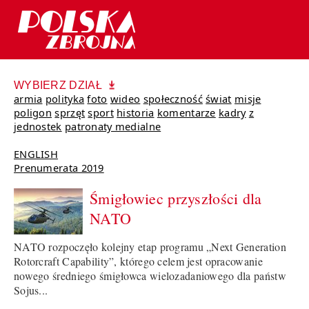
WYBIERZ DZIAŁ
armia
polityka
foto
wideo
społeczność
świat
misje
poligon
sprzęt
sport
historia
komentarze
kadry
z
jednostek
patronaty medialne
ENGLISH
Prenumerata 2019
Śmigłowiec przyszłości dla
NATO
NATO rozpoczęło kolejny etap programu „Next Generation
Rotorcraft Capability”, którego celem jest opracowanie
nowego średniego śmigłowca wielozadaniowego dla państw
Sojus...