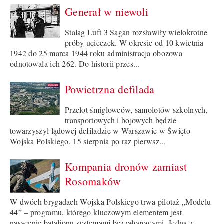
Generał w niewoli
Stalag Luft 3 Sagan rozsławiły wielokrotne
próby ucieczek. W okresie od 10 kwietnia
1942 do 25 marca 1944 roku administracja obozowa
odnotowała ich 262. Do historii przes...
Powietrzna defilada
Przelot śmigłowców, samolotów szkolnych,
transportowych i bojowych będzie
towarzyszył lądowej defiladzie w Warszawie w Święto
Wojska Polskiego. 15 sierpnia po raz pierwsz...
Kompania dronów zamiast
Rosomaków
W dwóch brygadach Wojska Polskiego trwa pilotaż „Modelu
44” – programu, którego kluczowym elementem jest
nasycenie batalionu systemami bezzałogowymi. Jedną z