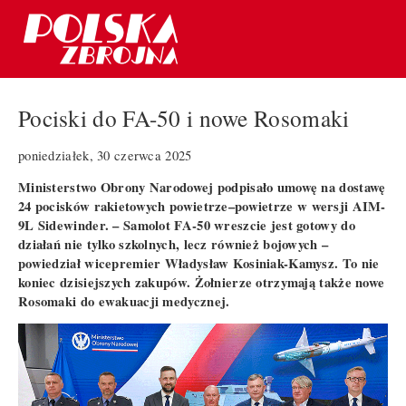
Pociski do FA-50 i nowe Rosomaki
poniedziałek, 30 czerwca 2025
Ministerstwo Obrony Narodowej podpisało umowę na dostawę
24 pocisków rakietowych powietrze
–
powietrze w wersji AIM-
9L Sidewinder. – Samolot FA-50 wreszcie jest gotowy do
działań nie tylko szkolnych, lecz również bojowych –
powiedział wicepremier Władysław Kosiniak-Kamysz. To nie
koniec dzisiejszych zakupów. Żołnierze otrzymają także nowe
Rosomaki do ewakuacji medycznej.