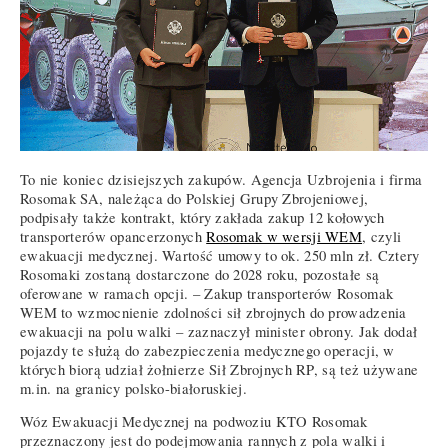
To nie koniec dzisiejszych zakupów. Agencja Uzbrojenia i firma
Rosomak SA, należąca do Polskiej Grupy Zbrojeniowej,
podpisały także kontrakt, który zakłada zakup 12 kołowych
transporterów opancerzonych
Rosomak w wersji WEM
, czyli
ewakuacji medycznej. Wartość umowy to ok. 250 mln zł. Cztery
Rosomaki zostaną dostarczone do 2028 roku, pozostałe są
oferowane w ramach opcji. – Zakup transporterów Rosomak
WEM to wzmocnienie zdolności sił zbrojnych do prowadzenia
ewakuacji na polu walki – zaznaczył minister obrony. Jak dodał
pojazdy te służą do zabezpieczenia medycznego operacji, w
których biorą udział żołnierze Sił Zbrojnych RP, są też używane
m.in. na granicy polsko-białoruskiej.
Wóz Ewakuacji Medycznej na podwoziu KTO Rosomak
przeznaczony jest do podejmowania rannych z pola walki i