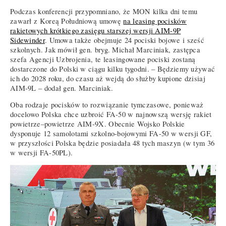
Podczas konferencji przypomniano, że MON kilka dni temu
zawarł z Koreą Południową umowę
na leasing pocisków
rakietowych krótkiego zasięgu starszej wersji AIM-9P
Sidewinder
. Umowa także obejmuje 24 pociski bojowe i sześć
szkolnych. Jak mówił gen. bryg. Michał Marciniak, zastępca
szefa Agencji Uzbrojenia, te leasingowane pociski zostaną
dostarczone do Polski w ciągu kilku tygodni. – Będziemy używać
ich do 2028 roku, do czasu aż wejdą do służby kupione dzisiaj
AIM-9L – dodał gen. Marciniak.
Oba rodzaje pocisków to rozwiązanie tymczasowe, ponieważ
docelowo Polska chce uzbroić FA-50 w najnowszą wersję rakiet
powietrze–powietrze AIM-9X. Obecnie Wojsko Polskie
dysponuje 12 samolotami szkolno-bojowymi FA-50 w wersji GF,
w przyszłości Polska będzie posiadała 48 tych maszyn (w tym 36
w wersji FA-50PL).