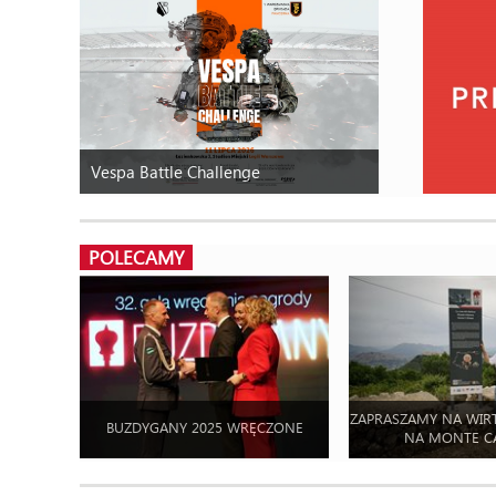
Vespa Battle Challenge
POLECAMY
ZAPRASZAMY NA WIR
BUZDYGANY 2025 WRĘCZONE
NA MONTE C