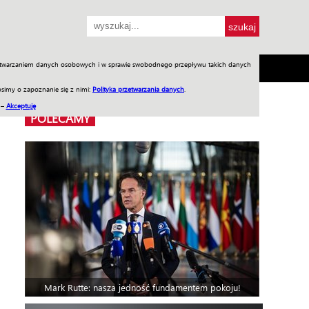
przetwarzaniem danych osobowych i w sprawie swobodnego przepływu takich danych
SH
SKLEP
Jednodniówki
Praca w WIW
simy o zapoznanie się z nimi:
Polityka przetwarzania danych
.
 –
Akceptuję
POLECAMY
Mark Rutte: nasza jedność fundamentem pokoju!