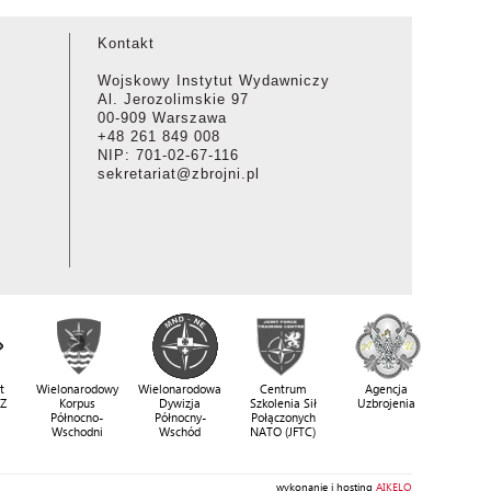
Kontakt
Wojskowy Instytut Wydawniczy
Al. Jerozolimskie 97
00-909 Warszawa
+48 261 849 008
NIP: 701-02-67-116
sekretariat@zbrojni.pl
t
Wielonarodowy
Wielonarodowa
Centrum
Agencja
SZ
Korpus
Dywizja
Szkolenia Sił
Uzbrojenia
Północno-
Północny-
Połączonych
Wschodni
Wschód
NATO (JFTC)
wykonanie i hosting
AIKELO