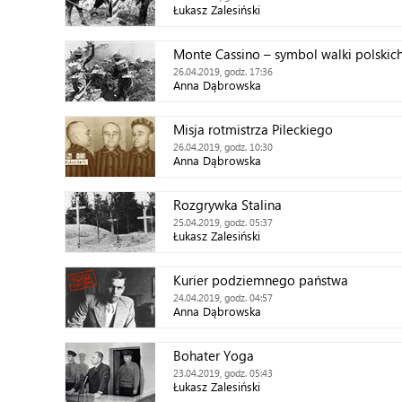
Łukasz Zalesiński
Monte Cassino – symbol walki polskich
26.04.2019, godz. 17:36
Anna Dąbrowska
Misja rotmistrza Pileckiego
26.04.2019, godz. 10:30
Anna Dąbrowska
Rozgrywka Stalina
25.04.2019, godz. 05:37
Łukasz Zalesiński
Kurier podziemnego państwa
24.04.2019, godz. 04:57
Anna Dąbrowska
Bohater Yoga
23.04.2019, godz. 05:43
Łukasz Zalesiński