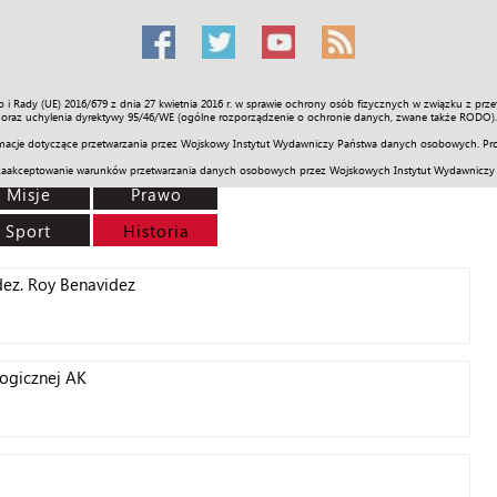
o i Rady (UE) 2016/679 z dnia 27 kwietnia 2016 r. w sprawie ochrony osób fizycznych w związku z 
Świat
Społeczność
Sport
Historia
Galerie
Wideo
ENGLI
oraz uchylenia dyrektywy 95/46/WE (ogólne rozporządzenie o ochronie danych, zwane także RODO).
acje dotyczące przetwarzania przez Wojskowy Instytut Wydawniczy Państwa danych osobowych. Pro
zaakceptowanie warunków przetwarzania danych osobowych przez Wojskowych Instytut Wydawniczy
Misje
Prawo
Sport
Historia
ez. Roy Benavidez
ologicznej AK