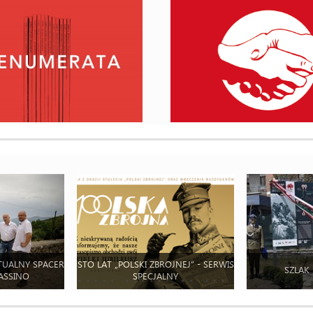
TUALNY SPACER
STO LAT „POLSKI ZBROJNEJ” - SERWIS
SZLAK
ASSINO
SPECJALNY