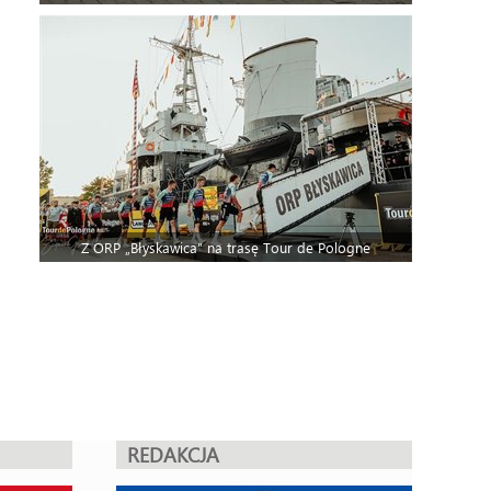
Z ORP „Błyskawica” na trasę Tour de Pologne
REDAKCJA