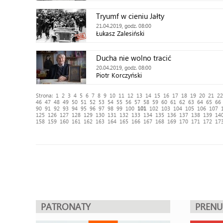
Tryumf w cieniu Jałty
21.04.2019, godz. 08:00
Łukasz Zalesiński
Ducha nie wolno tracić
20.04.2019, godz. 08:00
Piotr Korczyński
Strona:
1
2
3
4
5
6
7
8
9
10
11
12
13
14
15
16
17
18
19
20
21
22
46
47
48
49
50
51
52
53
54
55
56
57
58
59
60
61
62
63
64
65
66
90
91
92
93
94
95
96
97
98
99
100
101
102
103
104
105
106
107
125
126
127
128
129
130
131
132
133
134
135
136
137
138
139
14
158
159
160
161
162
163
164
165
166
167
168
169
170
171
172
17
PATRONATY
PREN