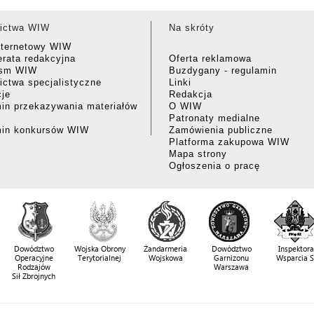
ictwa WIW
Na skróty
nternetowy WIW
rata redakcyjna
Oferta reklamowa
ism WIW
Buzdygany - regulamin
ctwa specjalistyczne
Linki
cje
Redakcja
in przekazywania materiałów
O WIW
Patronaty medialne
min konkursów WIW
Zamówienia publiczne
Platforma zakupowa WIW
Mapa strony
Ogłoszenia o pracę
Dowództwo
Wojska Obrony
Żandarmeria
Dowództwo
Inspektora
Operacyjne
Terytorialnej
Wojskowa
Garnizonu
Wsparcia 
Rodzajów
Warszawa
Sił Zbrojnych