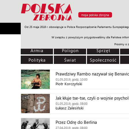
moja polska zbrojna
Od 25 maja 2018 r. obowiązuje w Polsce Rozporządzenie Parlamentu Europejskieg
Armia
Poligon
Sprzęt
Misje
Polityka
Prawo
W związku z powyższym przygotowaliśmy dla Państwa inform
Prosimy o 
Armia
Poligon
Sprzęt
Polityka
Świat
Społeczność
Prawdziwy Rambo nazywał się Benavid
01.05.2019, godz. 10:00
Piotr Korczyński
Jak kłuje tse-tse, czyli o wojnie psych
01.05.2019, godz. 08:00
Łukasz Zalesiński
Przez Odrę do Berlina
27.04.2019, godz. 08:00