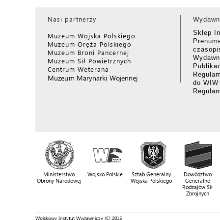
Nasi partnerzy
Wydawn
Sklep I
Muzeum Wojska Polskiego
Prenume
Muzeum Oręża Polskiego
czasop
Muzeum Broni Pancernej
Wydawni
Muzeum Sił Powietrznych
Publika
Centrum Weterana
Regulam
Muzeum Marynarki Wojennej
do WIW
Regula
Ministerstwo
Wojsko Polskie
Sztab Generalny
Dowództwo
Obrony Narodowej
Wojska Polskiego
Generalne
Rodzajów Sił
Zbrojnych
Wojskowy Instytut Wydawniczy (C) 2015