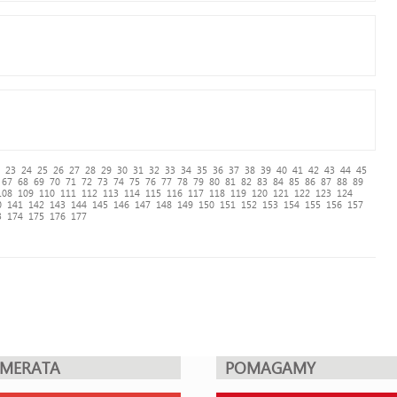
23
24
25
26
27
28
29
30
31
32
33
34
35
36
37
38
39
40
41
42
43
44
45
67
68
69
70
71
72
73
74
75
76
77
78
79
80
81
82
83
84
85
86
87
88
89
108
109
110
111
112
113
114
115
116
117
118
119
120
121
122
123
124
0
141
142
143
144
145
146
147
148
149
150
151
152
153
154
155
156
157
3
174
175
176
177
UMERATA
POMAGAMY