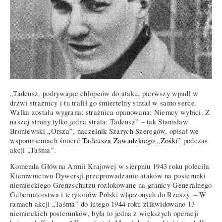
„Tadeusz, podrywając chłopców do ataku, pierwszy wpadł w
drzwi strażnicy i tu trafił go śmiertelny strzał w samo serce.
Walka została wygrana; strażnica opanowana; Niemcy wybici. Z
naszej strony tylko jedna strata: Tadeusz” – tak Stanisław
Broniewski „Orsza”, naczelnik Szarych Szeregów, opisał we
wspomnieniach śmierć
Tadeusza Zawadzkiego „Zośki”
podczas
akcji „Taśma”.
Komenda Główna Armii Krajowej w sierpniu 1943 roku poleciła
Kierownictwu Dywersji przeprowadzanie ataków na posterunki
niemieckiego Grenzschutzu rozlokowane na granicy Generalnego
Gubernatorstwa i terytoriów Polski włączonych do Rzeszy. – W
ramach akcji „Taśma” do lutego 1944 roku zlikwidowano 13
niemieckich posterunków, była to jedna z większych operacji