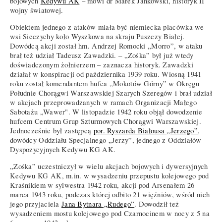
bojowych
Kedywu AK
– mówi dr Marek Jankowski, historyk II
wojny światowej.
Obiektem jednego z ataków miała być niemiecka placówka we
wsi Sieczychy koło Wyszkowa na skraju Puszczy Białej.
Dowódcą akcji został hm. Andrzej Romocki „Morro”, w ataku
brał też udział Tadeusz Zawadzki. – „Zośka” był już wtedy
doświadczonym żołnierzem – zaznacza historyk. Zawadzki
działał w konspiracji od października 1939 roku. Wiosną 1941
roku został komendantem hufca „Mokotów Górny” w Okręgu
Południe Chorągwi Warszawskiej Szarych Szeregów i brał udział
w akcjach przeprowadzanych w ramach Organizacji Małego
Sabotażu „Wawer". W listopadzie 1942 roku objął dowodzenie
hufcem Centrum Grup Szturmowych Chorągwi Warszawskiej.
Jednocześnie był zastępcą
por. Ryszarda Białousa „Jerzego”
,
dowódcy Oddziału Specjalnego „Jerzy”, jednego z Oddziałów
Dyspozycyjnych Kedywu KG AK.
„Zośka” uczestniczył w wielu akcjach bojowych i dywersyjnych
Kedywu KG AK, m.in. w wysadzeniu przepustu kolejowego pod
Kraśnikiem w sylwestra 1942 roku, akcji pod Arsenałem 26
marca 1943 roku, podczas której odbito 21 więźniów, wśród nich
jego przyjaciela
Jana Bytnara „Rudego”
. Dowodził też
wysadzeniem mostu kolejowego pod Czarnocinem w nocy z 5 na