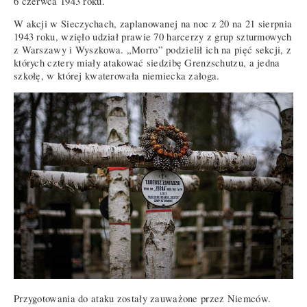
6 czerwca 1943 roku.
W akcji w Sieczychach, zaplanowanej na noc z 20 na 21 sierpnia
1943 roku, wzięło udział prawie 70 harcerzy z grup szturmowych
z Warszawy i Wyszkowa. „Morro” podzielił ich na pięć sekcji, z
których cztery miały atakować siedzibę Grenzschutzu, a jedna
szkołę, w której kwaterowała niemiecka załoga.
Przygotowania do ataku zostały zauważone przez Niemców.