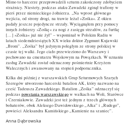
Mimo to harcerze przeprowadzili szturm zakończony zdobyciem
strażnicy. Niestety, podczas ataku Zawadzki zginął trafiony w
pierś przez niemieckiego żołnierza. „Na wprost głównego
wejścia, od strony drogi, na trawie leżał »Zośka«. Z okien
padały jeszcze pojedyncze strzały. Wyciągnąłem przy pomocy
innych żołnierzy »Zośkę« za nogi z zasięgu strzałów, za furtkę
[…] »Zośka« już nie żył” – wspominał w Polskim Radiu w
latach siedemdziesiątych XX wieku doktor Zygmunt Kujawski
„Brom”. „Zośka” był jedynym poległym ze strony polskiej w
czasie tej walki. Jego ciało przewieziono do Warszawy i
pochowano na cmentarzu Wojskowym na Powązkach. W uznaniu
zasług Zawadzki został odznaczony pośmiertnie Krzyżem
Walecznych i awansowany na stopień podporucznika.
Kilka dni później z warszawskich Grup Szturmowych Szarych
Szeregów utworzono harcerski batalion AK, który nazwano na
cześć Tadeusza Zawadzkiego. Batalion „Zośka” odznaczył się
podczas
powstania warszawskiego
w walkach na Woli, Starówce
i Czerniakowie. Zawadzki jest też jednym z trzech głównych
bohaterów, obok Aleksego Dawidowskiego „Alka” i „Rudego”,
powieści Aleksandra Kamińskiego „Kamienie na szaniec”.
Anna Dąbrowska