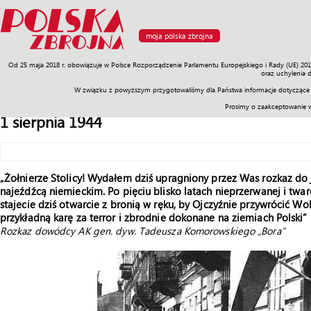
moja polska zbrojna
Od 25 maja 2018 r. obowiązuje w Polsce Rozporządzenie Parlamentu Europejskiego i Rady (UE) 20
Armia
Poligon
Sprzęt
Misje
Polityka
Prawo
Świat
Sp
oraz uchylenia 
W związku z powyższym przygotowaliśmy dla Państwa informacje dotyczące 
Prosimy o zaakceptowanie 
1 sierpnia 1944
„Żołnierze Stolicy! Wydałem dziś upragniony przez Was rozkaz do
najeźdźcą niemieckim. Po pięciu blisko latach nieprzerwanej i tw
stajecie dziś otwarcie z bronią w ręku, by Ojczyźnie przywrócić 
przykładną karę za terror i zbrodnie dokonane na ziemiach Polski”
Rozkaz dowódcy AK gen. dyw. Tadeusza Komorowskiego „Bora”