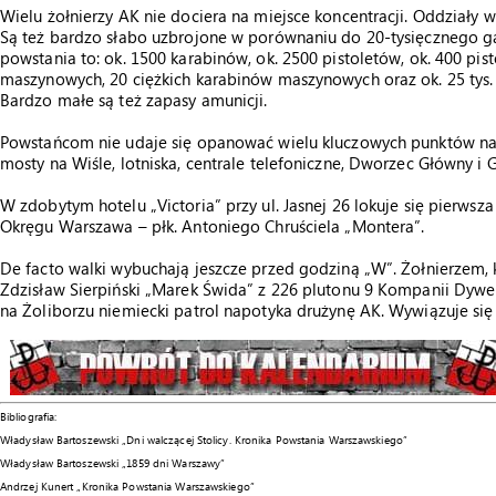
Wielu żołnierzy AK nie dociera na miejsce koncentracji. Oddziały
Są też bardzo słabo uzbrojone w porównaniu do 20-tysięcznego 
powstania to: ok. 1500 karabinów, ok. 2500 pistoletów, ok. 400 pi
maszynowych, 20 ciężkich karabinów maszynowych oraz ok. 25 tys. 
Bardzo małe są też zapasy amunicji.
Powstańcom nie udaje się opanować wielu kluczowych punktów na
mosty na Wiśle, lotniska, centrale telefoniczne, Dworzec Główny i 
W zdobytym hotelu „Victoria” przy ul. Jasnej 26 lokuje się pierw
Okręgu Warszawa – płk. Antoniego Chruściela „Montera”.
De facto walki wybuchają jeszcze przed godziną „W”. Żołnierzem, 
Zdzisław Sierpiński „Marek Świda” z 226 plutonu 9 Kompanii Dywers
na Żoliborzu niemiecki patrol napotyka drużynę AK. Wywiązuje si
Bibliografia:
Władysław Bartoszewski „Dni walczącej Stolicy. Kronika Powstania Warszawskiego”
Władysław Bartoszewski „1859 dni Warszawy”
Andrzej Kunert „Kronika Powstania Warszawskiego”