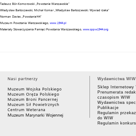
Tadeusz Bór-Komorowski „Powstanie Warszawskie”
Władysław Bartoszewski, Michał Komar „Władysław Bartoszewski. Wywiad rzeka”
Norman Davies „Powstanie'44”
Muzeum Powstania Warszawskiego,
www.1944.pl
Materiały Stowarzyszenia Pamięci Powstania Warszawskiego,
www.sppw1944.org
Nasi partnerzy
Wydawnictwa WIW
Sklep Internetow
Muzeum Wojska Polskiego
Prenumerata redak
Muzeum Oręża Polskiego
czasopism WIW
Muzeum Broni Pancernej
Wydawnictwa specj
Muzeum Sił Powietrznych
Publikacje
Centrum Weterana
Regulamin przekaz
Muzeum Marynarki Wojennej
do WIW
Regulamin konkur