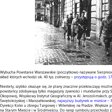
Wybucha Powstanie Warszawskie (początkowo nazywane Sierpniowy
skład których wchodzi ok. 40 tys. żołnierzy –
przystępują o godz. 17
Niestety, szybko okazuje się, że plany znacznie przekraczają możl
powstańcy zdobywają tylko magazyny żywności i mundurów przy Sta
Okopowej, Wojskowy Instytut Geograficzny w Al. Jerozolimskich,
Świętokrzyskiej i Marszałkowskiej,
najwyższy budynek w mieście – 
Dyrekcji Kolei u zbiegu Targowej i Wileńskiej na Pradze. Większe
na Starym Mieście i w Śródmieściu. Do rangi symbolu przechodzi z