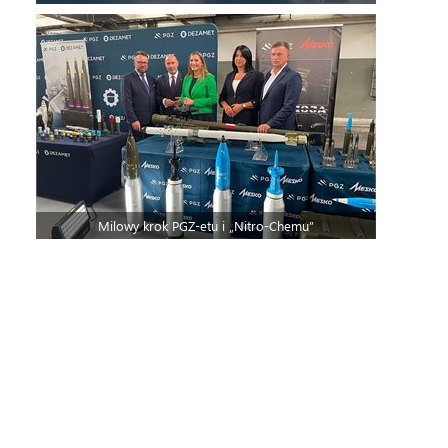
Milowy krok PGZ-etu i „Nitro-Chemu”