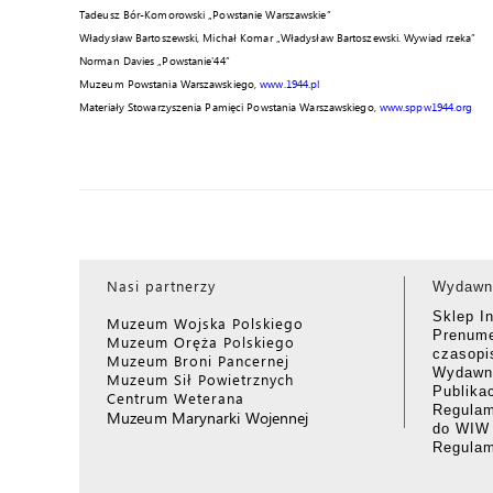
Tadeusz Bór-Komorowski „Powstanie Warszawskie”
Władysław Bartoszewski, Michał Komar „Władysław Bartoszewski. Wywiad rzeka”
Norman Davies „Powstanie'44”
Muzeum Powstania Warszawskiego,
www.1944.pl
Materiały Stowarzyszenia Pamięci Powstania Warszawskiego,
www.sppw1944.org
Nasi partnerzy
Wydawn
Sklep I
Muzeum Wojska Polskiego
Prenume
Muzeum Oręża Polskiego
czasop
Muzeum Broni Pancernej
Wydawni
Muzeum Sił Powietrznych
Publika
Centrum Weterana
Regulam
Muzeum Marynarki Wojennej
do WIW
Regula