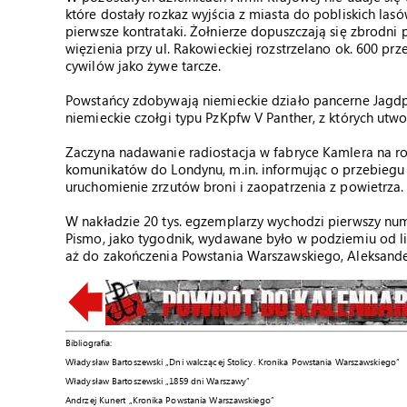
które dostały rozkaz wyjścia z miasta do pobliskich la
pierwsze kontrataki. Żołnierze dopuszczają się zbrodni 
więzienia przy ul. Rakowieckiej rozstrzelano ok. 600 p
cywilów jako żywe tarcze.
Powstańcy zdobywają niemieckie działo pancerne Jagdp
niemieckie czołgi typu PzKpfw V Panther, z których utw
Zaczyna nadawanie radiostacja w fabryce Kamlera na r
komunikatów do Londynu, m.in. informując o przebiegu 
uruchomienie zrzutów broni i zaopatrzenia z powietrza.
W nakładzie 20 tys. egzemplarzy wychodzi pierwszy num
Pismo, jako tygodnik, wydawane było w podziemiu od li
aż do zakończenia Powstania Warszawskiego, Aleksander
Bibliografia:
Władysław Bartoszewski „Dni walczącej Stolicy. Kronika Powstania Warszawskiego”
Władysław Bartoszewski „1859 dni Warszawy”
Andrzej Kunert „Kronika Powstania Warszawskiego”