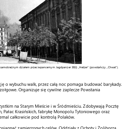
m samobieżnym działem przeciwpancernym Jagdpanzer 38(t) „Hetzer” (powstańczy „Chwat”).
yzję o wybuchu walk, przez całą noc pomaga budować barykady.
zołgowe. Organizuje się cywilne zaplecze Powstania
zystkim na Starym Mieście i w Śródmieściu. Zdobywają Pocztę
 Pałac Krasińskich, fabrykę Monopolu Tytoniowego oraz
iemal całkowicie pod kontrolą Polaków.
 osiągnąć zamierzonych celów. Oddziały z Ochoty i Żoliborza,