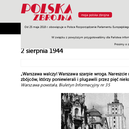
moja polska zbrojna
Od 25 maja 2018 r. obowiązuje w Polsce Rozporządzenie Parlamentu Europejskieg
Armia
Poligon
Sprzęt
Misje
Polityka
Prawo
W związku z powyższym przygotowaliśmy dla Państwa inform
Prosimy o 
2 sierpnia 1944
„Warszawa walczy! Warszawa szarpie wroga. Nareszcie n
zbójców, którzy poniewierali i plugawili przez pięć niek
Warszawa powstała, Biuletyn Informacyjny nr 35