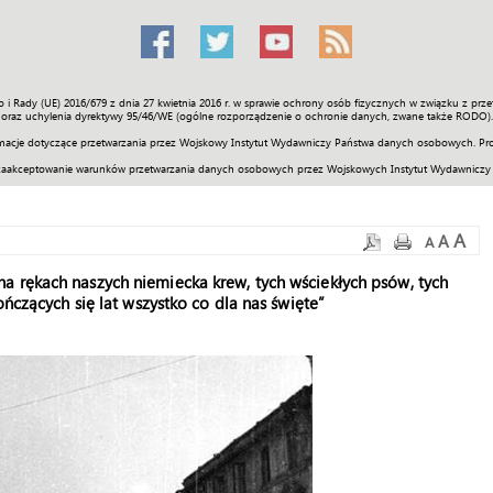
o i Rady (UE) 2016/679 z dnia 27 kwietnia 2016 r. w sprawie ochrony osób fizycznych w związku z 
Świat
Społeczność
Sport
Historia
Galerie
Wideo
ENGLI
oraz uchylenia dyrektywy 95/46/WE (ogólne rozporządzenie o ochronie danych, zwane także RODO).
acje dotyczące przetwarzania przez Wojskowy Instytut Wydawniczy Państwa danych osobowych. Pro
zaakceptowanie warunków przetwarzania danych osobowych przez Wojskowych Instytut Wydawniczy
A
A
A
a rękach naszych niemiecka krew, tych wściekłych psów, tych
ończących się lat wszystko co dla nas święte”