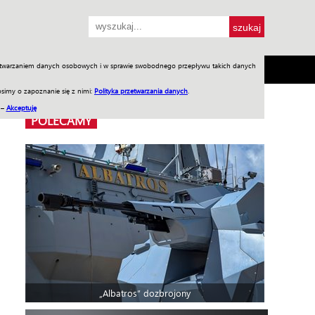
przetwarzaniem danych osobowych i w sprawie swobodnego przepływu takich danych
SH
SKLEP
Jednodniówki
Praca w WIW
simy o zapoznanie się z nimi:
Polityka przetwarzania danych
.
 –
Akceptuję
POLECAMY
„Albatros” dozbrojony