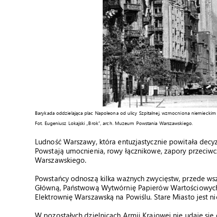
Barykada oddzielająca plac Napoleona od ulicy Szpitalnej, wzmocniona niemiecki
Fot. Eugeniusz Lokajski „Brok”, arch. Muzeum Powstania Warszawskiego.
Ludność Warszawy, która entuzjastycznie powitała dec
Powstają umocnienia, rowy łącznikowe, zapory przeciwc
Warszawskiego.
Powstańcy odnoszą kilka ważnych zwycięstw, przede ws
Główną, Państwową Wytwórnię Papierów Wartościowych,
Elektrownię Warszawską na Powiślu. Stare Miasto jest n
W pozostałych dzielnicach Armii Krajowej nie udaje się