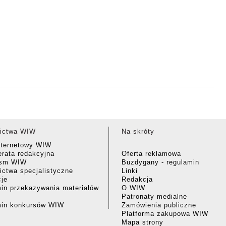
ictwa WIW
Na skróty
nternetowy WIW
rata redakcyjna
Oferta reklamowa
ism WIW
Buzdygany - regulamin
ctwa specjalistyczne
Linki
cje
Redakcja
in przekazywania materiałów
O WIW
Patronaty medialne
min konkursów WIW
Zamówienia publiczne
Platforma zakupowa WIW
Mapa strony