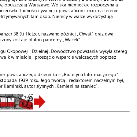
sów, opuszczają Warszawę. Wojska niemieckie rozpoczynają
przeciwko ludności cywilnej i powstańcom, m.in. na terenie
rzetrzymywanych tam osób. Niemcy w walce wykorzystują
anzer 38 (t) Hetzer, nazwane później „Chwat” oraz dwa
orzony zostaje pluton pancerny „Wacek”.
ogu Okopowej i Dzielnej. Dowództwo powstania wysyła szereg
walk w mieście i prosząc o wsparcie walczących poprzez
er powstańczego dziennika – „Biuletynu Informacyjnego”.
stopada 1939 roku. Jego twórcą i redaktorem naczelnym był,
 Kamiński, autor słynnych „Kamieni na szaniec”.