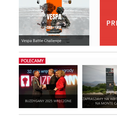
Vespa Battle Challenge
POLECAMY
ZAPRASZAMY NA WIR
BUZDYGANY 2025 WRĘCZONE
NA MONTE C