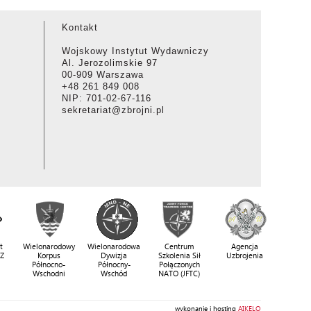
Kontakt
Wojskowy Instytut Wydawniczy
Al. Jerozolimskie 97
00-909 Warszawa
+48 261 849 008
NIP: 701-02-67-116
sekretariat@zbrojni.pl
t
Wielonarodowy
Wielonarodowa
Centrum
Agencja
SZ
Korpus
Dywizja
Szkolenia Sił
Uzbrojenia
Północno-
Północny-
Połączonych
Wschodni
Wschód
NATO (JFTC)
wykonanie i hosting
AIKELO