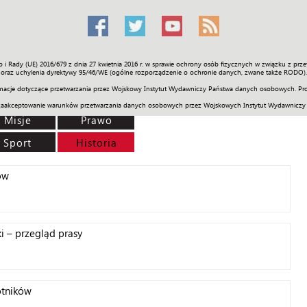
o i Rady (UE) 2016/679 z dnia 27 kwietnia 2016 r. w sprawie ochrony osób fizycznych w związku z 
Świat
Społeczność
Sport
Historia
Galerie
Wideo
ENGLI
oraz uchylenia dyrektywy 95/46/WE (ogólne rozporządzenie o ochronie danych, zwane także RODO).
acje dotyczące przetwarzania przez Wojskowy Instytut Wydawniczy Państwa danych osobowych. Pro
zaakceptowanie warunków przetwarzania danych osobowych przez Wojskowych Instytut Wydawniczy
Misje
Prawo
Sport
Historia
ów
i – przegląd prasy
otników