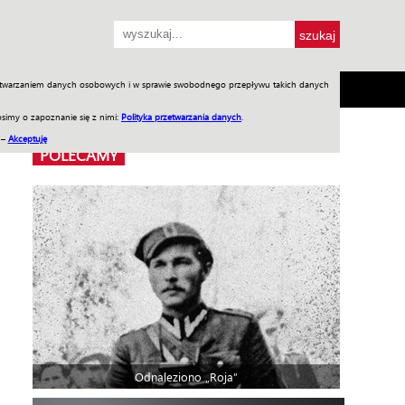
przetwarzaniem danych osobowych i w sprawie swobodnego przepływu takich danych
SH
SKLEP
Jednodniówki
Praca w WIW
simy o zapoznanie się z nimi:
Polityka przetwarzania danych
.
 –
Akceptuję
POLECAMY
Odnaleziono „Roja”