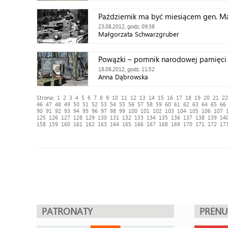
Październik ma być miesiącem gen. M
23.08.2012, godz. 09:38
Małgorzata Schwarzgruber
Powązki – pomnik narodowej pamięci
18.08.2012, godz. 11:52
Anna Dąbrowska
Strona:
1
2
3
4
5
6
7
8
9
10
11
12
13
14
15
16
17
18
19
20
21
22
46
47
48
49
50
51
52
53
54
55
56
57
58
59
60
61
62
63
64
65
66
90
91
92
93
94
95
96
97
98
99
100
101
102
103
104
105
106
107
125
126
127
128
129
130
131
132
133
134
135
136
137
138
139
14
158
159
160
161
162
163
164
165
166
167
168
169
170
171
172
17
PATRONATY
PREN