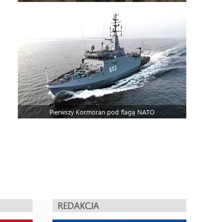
Pierwszy Kormoran pod flagą NATO
REDAKCJA