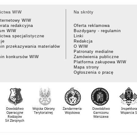
ictwa WIW
Na skróty
nternetowy WIW
rata redakcyjna
Oferta reklamowa
ism WIW
Buzdygany - regulamin
ctwa specjalistyczne
Linki
cje
Redakcja
in przekazywania materiałów
O WIW
Patronaty medialne
min konkursów WIW
Zamówienia publiczne
Platforma zakupowa WIW
Mapa strony
Ogłoszenia o pracę
Dowództwo
Wojska Obrony
Żandarmeria
Dowództwo
Inspektora
Operacyjne
Terytorialnej
Wojskowa
Garnizonu
Wsparcia 
Rodzajów
Warszawa
Sił Zbrojnych