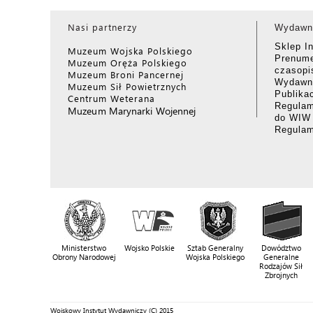
Nasi partnerzy
Wydawn
Sklep I
Muzeum Wojska Polskiego
Prenume
Muzeum Oręża Polskiego
czasop
Muzeum Broni Pancernej
Wydawni
Muzeum Sił Powietrznych
Publika
Centrum Weterana
Regulam
Muzeum Marynarki Wojennej
do WIW
Regula
Ministerstwo
Wojsko Polskie
Sztab Generalny
Dowództwo
Obrony Narodowej
Wojska Polskiego
Generalne
Rodzajów Sił
Zbrojnych
Wojskowy Instytut Wydawniczy (C) 2015