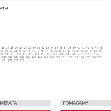
aczka
23
24
25
26
27
28
29
30
31
32
33
34
35
36
37
38
39
40
41
42
43
44
45
67
68
69
70
71
72
73
74
75
76
77
78
79
80
81
82
83
84
85
86
87
88
89
108
109
110
111
112
113
114
115
116
117
118
119
120
121
122
123
124
0
141
142
143
144
145
146
147
148
149
150
151
152
153
154
155
156
157
3
174
175
176
177
UMERATA
POMAGAMY