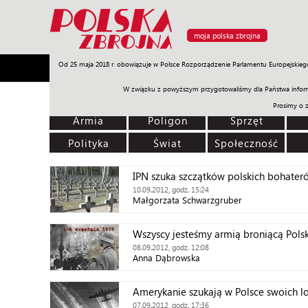
moja polska zbrojna
Od 25 maja 2018 r. obowiązuje w Polsce Rozporządzenie Parlamentu Europejskieg
Armia
Poligon
Sprzęt
Misje
Polityka
Prawo
W związku z powyższym przygotowaliśmy dla Państwa inform
Prosimy o 
Armia
Poligon
Sprzęt
Polityka
Świat
Społeczność
IPN szuka szczątków polskich bohater
10.09.2012, godz. 15:24
Małgorzata Schwarzgruber
Wszyscy jesteśmy armią broniącą Polsk
08.09.2012, godz. 12:08
Anna Dąbrowska
Amerykanie szukają w Polsce swoich l
07.09.2012, godz. 17:36