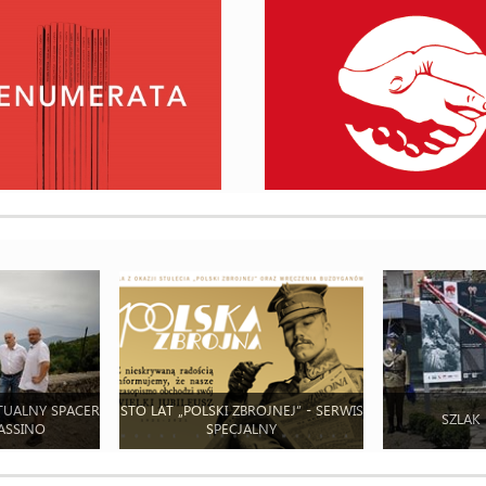
TUALNY SPACER
STO LAT „POLSKI ZBROJNEJ” - SERWIS
SZLAK
ASSINO
SPECJALNY