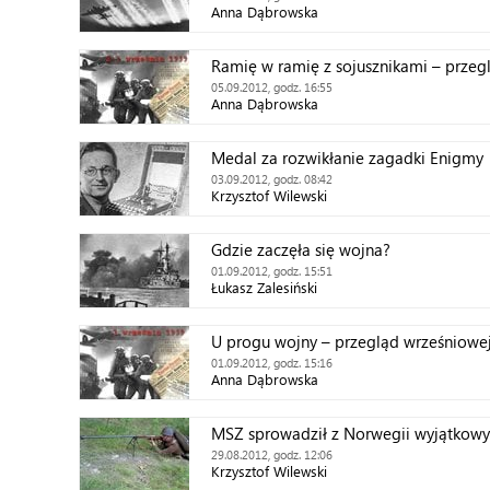
Anna Dąbrowska
Ramię w ramię z sojusznikami – przeg
05.09.2012, godz. 16:55
Anna Dąbrowska
Medal za rozwikłanie zagadki Enigmy
03.09.2012, godz. 08:42
Krzysztof Wilewski
Gdzie zaczęła się wojna?
01.09.2012, godz. 15:51
Łukasz Zalesiński
U progu wojny – przegląd wrześniowej
01.09.2012, godz. 15:16
Anna Dąbrowska
MSZ sprowadził z Norwegii wyjątkowy
29.08.2012, godz. 12:06
Krzysztof Wilewski