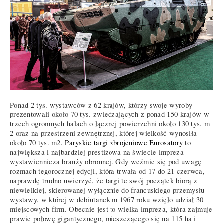
Ponad 2 tys. wystawców z 62 krajów, którzy swoje wyroby
prezentowali około 70 tys. zwiedzających z ponad 150 krajów w
trzech ogromnych halach o łącznej powierzchni około 130 tys. m
2 oraz na przestrzeni zewnętrznej, której wielkość wynosiła
około 70 tys. m2.
Paryskie targi zbrojeniowe Eurosatory
to
największa i najbardziej prestiżowa na świecie impreza
wystawiennicza branży obronnej. Gdy weźmie się pod uwagę
rozmach tegorocznej edycji, która trwała od 17 do 21 czerwca,
naprawdę trudno uwierzyć, że targi te swój początek biorą z
niewielkiej, skierowanej wyłącznie do francuskiego przemysłu
wystawy, w której w debiutanckim 1967 roku wzięło udział 30
miejscowych firm. Obecnie jest to wielka impreza, która zajmuje
prawie połowę gigantycznego, mieszczącego się na 115 ha i