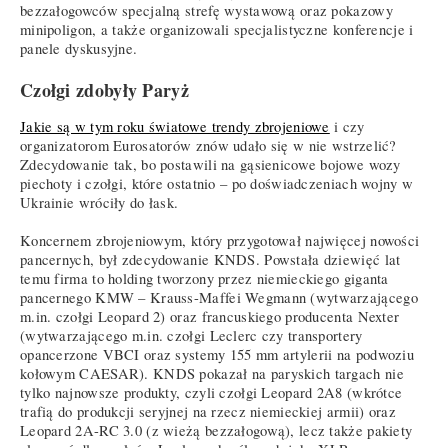
bezzałogowców specjalną strefę wystawową oraz pokazowy
minipoligon, a także organizowali specjalistyczne konferencje i
panele dyskusyjne.
Czołgi zdobyły Paryż
Jakie są w tym roku światowe trendy zbrojeniowe
i czy
organizatorom Eurosatorów znów udało się w nie wstrzelić?
Zdecydowanie tak, bo postawili na gąsienicowe bojowe wozy
piechoty i czołgi, które ostatnio – po doświadczeniach wojny w
Ukrainie wróciły do łask.
Koncernem zbrojeniowym, który przygotował najwięcej nowości
pancernych, był zdecydowanie KNDS. Powstała dziewięć lat
temu firma to holding tworzony przez niemieckiego giganta
pancernego KMW – Krauss-Maffei Wegmann (wytwarzającego
m.in. czołgi Leopard 2) oraz francuskiego producenta Nexter
(wytwarzającego m.in. czołgi Leclerc czy transportery
opancerzone VBCI oraz systemy 155 mm artylerii na podwoziu
kołowym CAESAR). KNDS pokazał na paryskich targach nie
tylko najnowsze produkty, czyli czołgi Leopard 2A8 (wkrótce
trafią do produkcji seryjnej na rzecz niemieckiej armii) oraz
Leopard 2A-RC 3.0 (z wieżą bezzałogową), lecz także pakiety