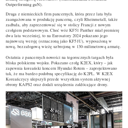
Outperforming guN).
Druga z niemieckich firm pancernych, która przez lata była
zaangażowana w produkcję pancerną, czyli Rheinmetall, także
zadbała, aby zaprezentować się w stolicy Francji z nowym
czołgiem podstawowym. Choć wóz KF51 Panther miał premierę
dwa lata wcześniej, to na Eurosatory 2024 pokazano jego
najnowszą wersję (oznaczoną jako KF51U), wyposażoną w
nową, bezzałogową wieżę uzbrojoną w 130-milimetrową armatę.
Ostatnia z pancernych nowości na tegorocznych targach była
bliska polskiemu wojsku. Pokazano czołg K2EX, który – jak
zapewnia koreański koncern Hyundai Rotem – zaprojektowano
tak, że ma bardzo podobną specyfikację do K2PL. W K2EX
Koreańczycy ulepszyli przede wszystkim system aktywnej
obrony KAPS2 oraz dodali urządzenia zakłócające drony.