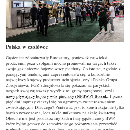
Polska w czołówce
Gąsienice zdominowały Eurosatory, ponieważ najwięksi
producenci poza czołgami mocno promowali na targach także
swoje gąsienicowe bojowe wozy piechoty. Co istotne, zgodnie z
panującymi tendencjami zaprezentowała się, a konkretnie
największy krajowy producent uzbrojenia, czyli Polska Grupa
Zbrojeniowa. PGZ zdecydowała się pokazać na paryskich
targach swój najnowszy wyrób z tej grupy sprzętowej, czyli
nowy pływający bojowy wóz piechoty (NPBWP) Borsuk
. I przez
pięć dni imprezy cieszył się on ogromnym zainteresowaniem
zwiedzających. Dlaczego? Ponieważ jest to konstrukcja nie tylko
bardzo nowoczesna, lecz także unikatowa na skalę światową.
Obecnie nie jest produkowany żaden inny gąsienicowy BWP,
który byłby gotowy do samodzielnego pokonywania przeszkód
wodnych bez specjalnych do tego przygotowań, np. w postaci