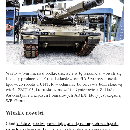
Warto w tym miejscu podkreślić, że i w tę tendencję wpisali się
i polscy producenci. Firma Łukasiewicz PIAP zaprezentowała
lądowego robota HUNTeR w odmianie bojowej – z bezzałogową
wieżą ZMU-03, którą skonstruowali inżynierowie z Zakładu
Automatyki i Urządzeń Pomiarowych AREX, który jest częścią
WB Group.
Włoskie nowości
Choć
każde z państw prezentujących się na targach zachęcało
swoich wystawców do premier
, bo to dobra reklama danej