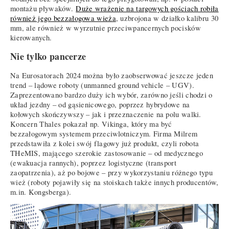
montażu pływaków.
Duże wrażenie na targowych gościach robiła
również jego bezzałogowa wieża
, uzbrojona w działko kalibru 30
mm, ale również w wyrzutnie przeciwpancernych pocisków
kierowanych.
Nie tylko pancerze
Na Eurosatorach 2024 można było zaobserwować jeszcze jeden
trend – lądowe roboty (unmanned ground vehicle – UGV).
Zaprezentowano bardzo duży ich wybór, zarówno jeśli chodzi o
układ jezdny – od gąsienicowego, poprzez hybrydowe na
kołowych skończywszy – jak i przeznaczenie na polu walki.
Koncern Thales pokazał np. Vikinga, który ma być
bezzałogowym systemem przeciwlotniczym. Firma Milrem
przedstawiła z kolei swój flagowy już produkt, czyli robota
THeMIS, mającego szerokie zastosowanie – od medycznego
(ewakuacja rannych), poprzez logistyczne (transport
zaopatrzenia), aż po bojowe – przy wykorzystaniu różnego typu
wież (roboty pojawiły się na stoiskach także innych producentów,
m.in. Kongsberga).