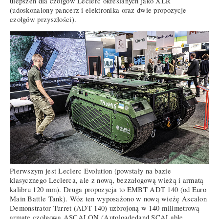
ulepszeń dla czołgów Leclerc określanych jako XLR
(udoskonalony pancerz i elektronika oraz dwie propozycje
czołgów przyszłości).
Pierwszym jest Leclerc Evolution (powstały na bazie
klasycznego Leclerca, ale z nową, bezzałogową wieżą i armatą
kalibru 120 mm). Druga propozycja to EMBT ADT 140 (od Euro
Main Battle Tank). Wóz ten wyposażono w nową wieżę Ascalon
Demonstrator Turret (ADT 140) uzbrojoną w 140-milimetrową
armatę czołgową ASCALON (Autoloadedand SCALable