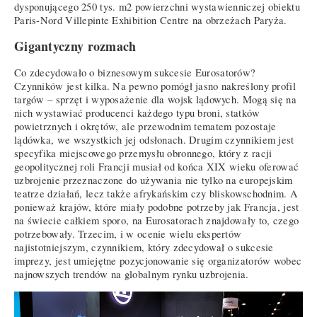
dysponującego 250 tys. m2 powierzchni wystawienniczej obiektu
Paris-Nord Villepinte Exhibition Centre na obrzeżach Paryża.
Gigantyczny rozmach
Co zdecydowało o biznesowym sukcesie Eurosatorów?
Czynników jest kilka. Na pewno pomógł jasno nakreślony profil
targów – sprzęt i wyposażenie dla wojsk lądowych. Mogą się na
nich wystawiać producenci każdego typu broni, statków
powietrznych i okrętów, ale przewodnim tematem pozostaje
lądówka, we wszystkich jej odsłonach. Drugim czynnikiem jest
specyfika miejscowego przemysłu obronnego, który z racji
geopolitycznej roli Francji musiał od końca XIX wieku oferować
uzbrojenie przeznaczone do używania nie tylko na europejskim
teatrze działań, lecz także afrykańskim czy bliskowschodnim. A
ponieważ krajów, które miały podobne potrzeby jak Francja, jest
na świecie całkiem sporo, na Eurosatorach znajdowały to, czego
potrzebowały. Trzecim, i w ocenie wielu ekspertów
najistotniejszym, czynnikiem, który zdecydował o sukcesie
imprezy, jest umiejętne pozycjonowanie się organizatorów wobec
najnowszych trendów na globalnym rynku uzbrojenia.