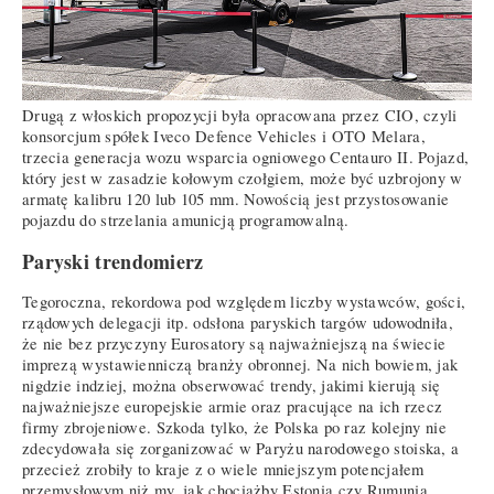
Drugą z włoskich propozycji była opracowana przez CIO, czyli
konsorcjum spółek Iveco Defence Vehicles i OTO Melara,
trzecia generacja wozu wsparcia ogniowego Centauro II. Pojazd,
który jest w zasadzie kołowym czołgiem, może być uzbrojony w
armatę kalibru 120 lub 105 mm. Nowością jest przystosowanie
pojazdu do strzelania amunicją programowalną.
Paryski trendomierz
Tegoroczna, rekordowa pod względem liczby wystawców, gości,
rządowych delegacji itp. odsłona paryskich targów udowodniła,
że nie bez przyczyny Eurosatory są najważniejszą na świecie
imprezą wystawienniczą branży obronnej. Na nich bowiem, jak
nigdzie indziej, można obserwować trendy, jakimi kierują się
najważniejsze europejskie armie oraz pracujące na ich rzecz
firmy zbrojeniowe. Szkoda tylko, że Polska po raz kolejny nie
zdecydowała się zorganizować w Paryżu narodowego stoiska, a
przecież zrobiły to kraje z o wiele mniejszym potencjałem
przemysłowym niż my, jak chociażby Estonia czy Rumunia.