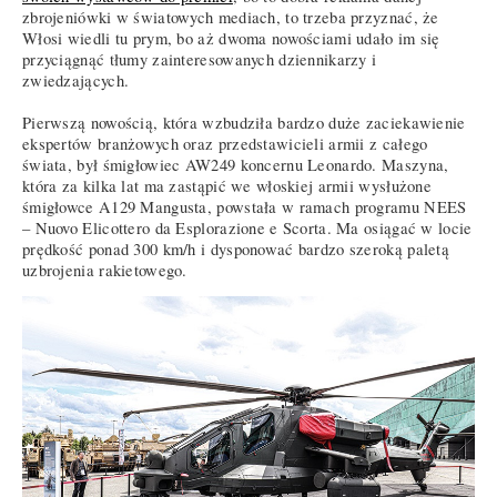
zbrojeniówki w światowych mediach, to trzeba przyznać, że
Włosi wiedli tu prym, bo aż dwoma nowościami udało im się
przyciągnąć tłumy zainteresowanych dziennikarzy i
zwiedzających.
Pierwszą nowością, która wzbudziła bardzo duże zaciekawienie
ekspertów branżowych oraz przedstawicieli armii z całego
świata, był śmigłowiec AW249 koncernu Leonardo. Maszyna,
która za kilka lat ma zastąpić we włoskiej armii wysłużone
śmigłowce A129 Mangusta, powstała w ramach programu NEES
– Nuovo Elicottero da Esplorazione e Scorta. Ma osiągać w locie
prędkość ponad 300 km/h i dysponować bardzo szeroką paletą
uzbrojenia rakietowego.