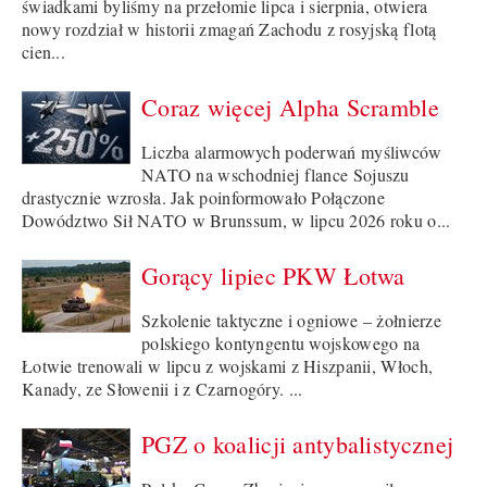
świadkami byliśmy na przełomie lipca i sierpnia, otwiera
nowy rozdział w historii zmagań Zachodu z rosyjską flotą
cien...
Coraz więcej Alpha Scramble
Liczba alarmowych poderwań myśliwców
NATO na wschodniej flance Sojuszu
drastycznie wzrosła. Jak poinformowało Połączone
Dowództwo Sił NATO w Brunssum, w lipcu 2026 roku o...
Gorący lipiec PKW Łotwa
Szkolenie taktyczne i ogniowe – żołnierze
polskiego kontyngentu wojskowego na
Łotwie trenowali w lipcu z wojskami z Hiszpanii, Włoch,
Kanady, ze Słowenii i z Czarnogóry. ...
PGZ o koalicji antybalistycznej