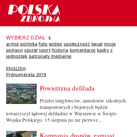
WYBIERZ DZIAŁ
armia
polityka
foto
wideo
społeczność
świat
misje
poligon
sprzęt
sport
historia
komentarze
kadry
z
jednostek
patronaty medialne
ENGLISH
Prenumerata 2019
Powietrzna defilada
Przelot śmigłowców, samolotów szkolnych,
transportowych i bojowych będzie
towarzyszył lądowej defiladzie w Warszawie w Święto
Wojska Polskiego. 15 sierpnia po raz pierwsz...
Kompania dronów zamiast