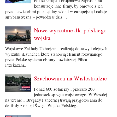
Polska Grupa Zbrojeniowa zaprosiła na
konsultacje inne firmy, by omówić z ich
przedstawicielami potencjalny wkład w europejską koalicję
antybalistyczną – powiedział dziś ...
Nowe wyrzutnie dla polskiego
wojska
Wojskowe Zakłady Uzbrojenia realizują dostawy kolejnych
wyrzutni iLauncher, które stanowią element rozwijanego
przez Polskę systemu obrony powietrznej Pilica+.
Przekazani...
Szachownica na Wisłostradzie
Ponad 600 żołnierzy i przeszło 200
jednostek sprzętu wojskowego. W Wesołej
na terenie 1 Brygady Pancernej trwają przygotowania do
defilady z okazji Święta Wojska Polskieg...