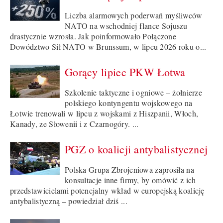
Liczba alarmowych poderwań myśliwców
NATO na wschodniej flance Sojuszu
drastycznie wzrosła. Jak poinformowało Połączone
Dowództwo Sił NATO w Brunssum, w lipcu 2026 roku o...
Gorący lipiec PKW Łotwa
Szkolenie taktyczne i ogniowe – żołnierze
polskiego kontyngentu wojskowego na
Łotwie trenowali w lipcu z wojskami z Hiszpanii, Włoch,
Kanady, ze Słowenii i z Czarnogóry. ...
PGZ o koalicji antybalistycznej
Polska Grupa Zbrojeniowa zaprosiła na
konsultacje inne firmy, by omówić z ich
przedstawicielami potencjalny wkład w europejską koalicję
antybalistyczną – powiedział dziś ...