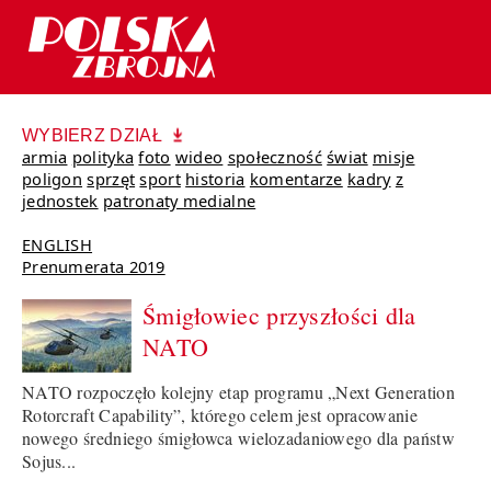
WYBIERZ DZIAŁ
armia
polityka
foto
wideo
społeczność
świat
misje
poligon
sprzęt
sport
historia
komentarze
kadry
z
jednostek
patronaty medialne
ENGLISH
Prenumerata 2019
Śmigłowiec przyszłości dla
NATO
NATO rozpoczęło kolejny etap programu „Next Generation
Rotorcraft Capability”, którego celem jest opracowanie
nowego średniego śmigłowca wielozadaniowego dla państw
Sojus...