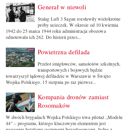
Generał w niewoli
Stalag Luft 3 Sagan rozsławiły wielokrotne
próby ucieczek. W okresie od 10 kwietnia
1942 do 25 marca 1944 roku administracja obozowa
odnotowała ich 262. Do historii przes...
Powietrzna defilada
Przelot śmigłowców, samolotów szkolnych,
transportowych i bojowych będzie
towarzyszył lądowej defiladzie w Warszawie w Święto
Wojska Polskiego. 15 sierpnia po raz pierwsz...
Kompania dronów zamiast
Rosomaków
W dwóch brygadach Wojska Polskiego trwa pilotaż „Modelu
44” – programu, którego kluczowym elementem jest
nasycenie batalionu systemami bezzałogowymi. Jedną z