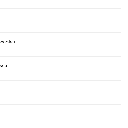
 Gwizdoń
salu