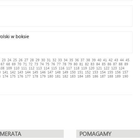
olski w boksie
23
24
25
26
27
28
29
30
31
32
33
34
35
36
37
38
39
40
41
42
43
44
45
67
68
69
70
71
72
73
74
75
76
77
78
79
80
81
82
83
84
85
86
87
88
89
108
109
110
111
112
113
114
115
116
117
118
119
120
121
122
123
124
0
141
142
143
144
145
146
147
148
149
150
151
152
153
154
155
156
157
3
174
175
176
177
178
179
180
181
182
183
184
185
186
187
188
189
190
UMERATA
POMAGAMY