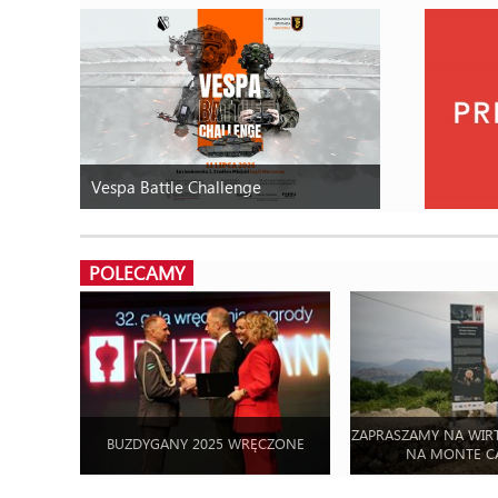
Vespa Battle Challenge
POLECAMY
ZAPRASZAMY NA WIR
BUZDYGANY 2025 WRĘCZONE
NA MONTE C