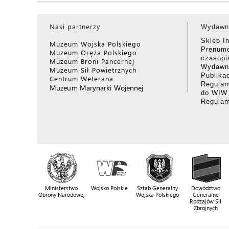
Nasi partnerzy
Wydawn
Sklep I
Muzeum Wojska Polskiego
Prenume
Muzeum Oręża Polskiego
czasop
Muzeum Broni Pancernej
Wydawni
Muzeum Sił Powietrznych
Publika
Centrum Weterana
Regulam
Muzeum Marynarki Wojennej
do WIW
Regula
Ministerstwo
Wojsko Polskie
Sztab Generalny
Dowództwo
Obrony Narodowej
Wojska Polskiego
Generalne
Rodzajów Sił
Zbrojnych