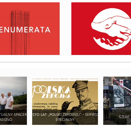
TUALNY SPACER
STO LAT „POLSKI ZBROJNEJ” - SERWIS
SZLAK
ASSINO
SPECJALNY