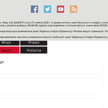
o i Rady (UE) 2016/679 z dnia 27 kwietnia 2016 r. w sprawie ochrony osób fizycznych w związku z 
Świat
Społeczność
Sport
Historia
Galerie
Wideo
ENGLI
oraz uchylenia dyrektywy 95/46/WE (ogólne rozporządzenie o ochronie danych, zwane także RODO).
acje dotyczące przetwarzania przez Wojskowy Instytut Wydawniczy Państwa danych osobowych. Pro
zaakceptowanie warunków przetwarzania danych osobowych przez Wojskowych Instytut Wydawniczy
Misje
Prawo
Sport
Historia
ego