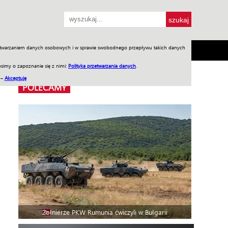
przetwarzaniem danych osobowych i w sprawie swobodnego przepływu takich danych
SH
SKLEP
Jednodniówki
Praca w WIW
simy o zapoznanie się z nimi:
Polityka przetwarzania danych
.
 –
Akceptuję
POLECAMY
Żołnierze PKW Rumunia ćwiczyli w Bułgarii