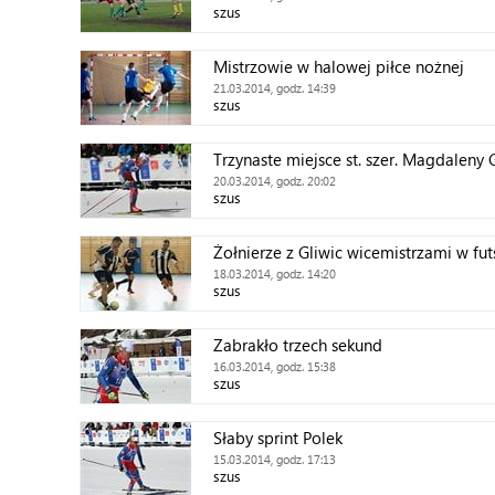
szus
Mistrzowie w halowej piłce nożnej
21.03.2014, godz. 14:39
szus
Trzynaste miejsce st. szer. Magdaleny
20.03.2014, godz. 20:02
szus
Żołnierze z Gliwic wicemistrzami w fut
18.03.2014, godz. 14:20
szus
Zabrakło trzech sekund
16.03.2014, godz. 15:38
szus
Słaby sprint Polek
15.03.2014, godz. 17:13
szus