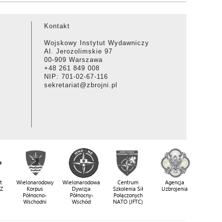
Kontakt
Wojskowy Instytut Wydawniczy
Al. Jerozolimskie 97
00-909 Warszawa
+48 261 849 008
NIP: 701-02-67-116
sekretariat@zbrojni.pl
t
Wielonarodowy
Wielonarodowa
Centrum
Agencja
SZ
Korpus
Dywizja
Szkolenia Sił
Uzbrojenia
Północno-
Północny-
Połączonych
Wschodni
Wschód
NATO (JFTC)