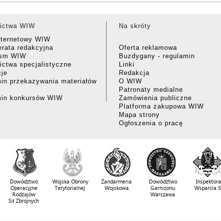
ictwa WIW
Na skróty
nternetowy WIW
rata redakcyjna
Oferta reklamowa
ism WIW
Buzdygany - regulamin
ctwa specjalistyczne
Linki
cje
Redakcja
in przekazywania materiałów
O WIW
Patronaty medialne
min konkursów WIW
Zamówienia publiczne
Platforma zakupowa WIW
Mapa strony
Ogłoszenia o pracę
Dowództwo
Wojska Obrony
Żandarmeria
Dowództwo
Inspektora
Operacyjne
Terytorialnej
Wojskowa
Garnizonu
Wsparcia 
Rodzajów
Warszawa
Sił Zbrojnych