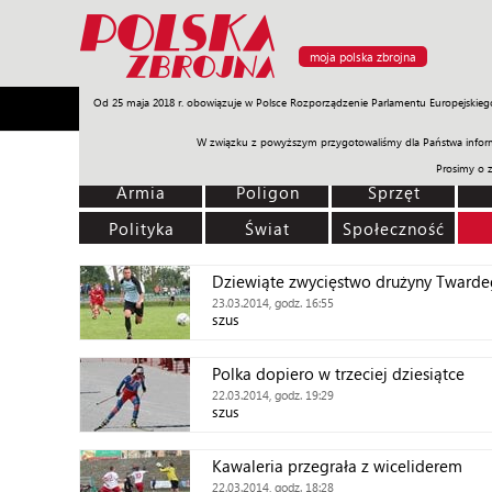
moja polska zbrojna
Od 25 maja 2018 r. obowiązuje w Polsce Rozporządzenie Parlamentu Europejskieg
Armia
Poligon
Sprzęt
Misje
Polityka
Prawo
W związku z powyższym przygotowaliśmy dla Państwa inform
Prosimy o 
Armia
Poligon
Sprzęt
Polityka
Świat
Społeczność
Dziewiąte zwycięstwo drużyny Tward
23.03.2014, godz. 16:55
szus
Polka dopiero w trzeciej dziesiątce
22.03.2014, godz. 19:29
szus
Kawaleria przegrała z wiceliderem
22.03.2014, godz. 18:28