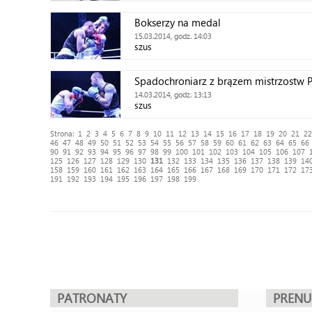
Bokserzy na medal
15.03.2014, godz. 14:03
szus
Spadochroniarz z brązem mistrzostw P
14.03.2014, godz. 13:13
szus
Strona:
1
2
3
4
5
6
7
8
9
10
11
12
13
14
15
16
17
18
19
20
21
22
46
47
48
49
50
51
52
53
54
55
56
57
58
59
60
61
62
63
64
65
66
90
91
92
93
94
95
96
97
98
99
100
101
102
103
104
105
106
107
125
126
127
128
129
130
131
132
133
134
135
136
137
138
139
14
158
159
160
161
162
163
164
165
166
167
168
169
170
171
172
17
191
192
193
194
195
196
197
198
199
PATRONATY
PREN