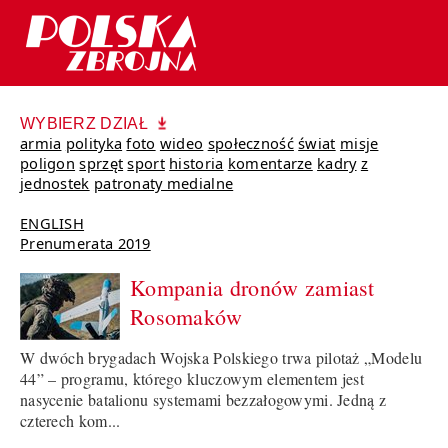
WYBIERZ DZIAŁ
armia
polityka
foto
wideo
społeczność
świat
misje
poligon
sprzęt
sport
historia
komentarze
kadry
z
jednostek
patronaty medialne
ENGLISH
Prenumerata 2019
Kompania dronów zamiast
Rosomaków
W dwóch brygadach Wojska Polskiego trwa pilotaż „Modelu
44” – programu, którego kluczowym elementem jest
nasycenie batalionu systemami bezzałogowymi. Jedną z
czterech kom...