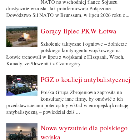
NATO na wschodniej flance Sojuszu
drastycznie wzrosła. Jak poinformowało Połączone
Dowództwo Sił NATO w Brunssum, w lipcu 2026 roku o...
Gorący lipiec PKW Łotwa
Szkolenie taktyczne i ogniowe – żołnierze
polskiego kontyngentu wojskowego na
Łotwie trenowali w lipcu z wojskami z Hiszpanii, Włoch,
Kanady, ze Słowenii i z Czarnogóry. ...
PGZ o koalicji antybalistycznej
Polska Grupa Zbrojeniowa zaprosiła na
konsultacje inne firmy, by omówić z ich
przedstawicielami potencjalny wkład w europejską koalicję
antybalistyczną – powiedział dziś ...
Nowe wyrzutnie dla polskiego
wojska