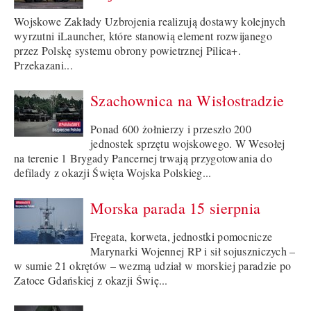
Wojskowe Zakłady Uzbrojenia realizują dostawy kolejnych
wyrzutni iLauncher, które stanowią element rozwijanego
przez Polskę systemu obrony powietrznej Pilica+.
Przekazani...
Szachownica na Wisłostradzie
Ponad 600 żołnierzy i przeszło 200
jednostek sprzętu wojskowego. W Wesołej
na terenie 1 Brygady Pancernej trwają przygotowania do
defilady z okazji Święta Wojska Polskieg...
Morska parada 15 sierpnia
Fregata, korweta, jednostki pomocnicze
Marynarki Wojennej RP i sił sojuszniczych –
w sumie 21 okrętów – wezmą udział w morskiej paradzie po
Zatoce Gdańskiej z okazji Świę...