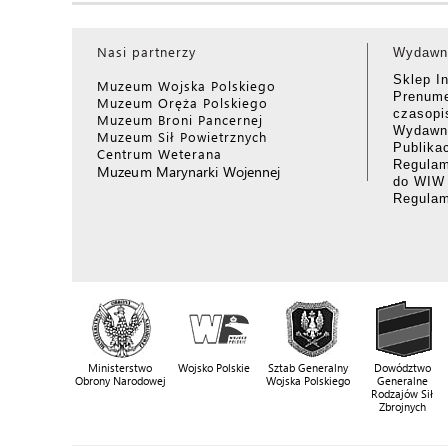
Nasi partnerzy
Wydawn
Sklep I
Muzeum Wojska Polskiego
Prenume
Muzeum Oręża Polskiego
czasop
Muzeum Broni Pancernej
Wydawni
Muzeum Sił Powietrznych
Publika
Centrum Weterana
Regulam
Muzeum Marynarki Wojennej
do WIW
Regula
Ministerstwo
Wojsko Polskie
Sztab Generalny
Dowództwo
Obrony Narodowej
Wojska Polskiego
Generalne
Rodzajów Sił
Zbrojnych