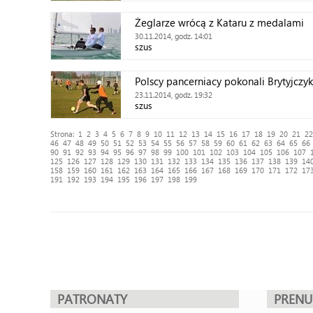
Żeglarze wrócą z Kataru z medalami
30.11.2014, godz. 14:01
szus
Polscy pancerniacy pokonali Brytyjczy
23.11.2014, godz. 19:32
szus
Strona:
1
2
3
4
5
6
7
8
9
10
11
12
13
14
15
16
17
18
19
20
21
22
46
47
48
49
50
51
52
53
54
55
56
57
58
59
60
61
62
63
64
65
66
90
91
92
93
94
95
96
97
98
99
100
101
102
103
104
105
106
107
125
126
127
128
129
130
131
132
133
134
135
136
137
138
139
14
158
159
160
161
162
163
164
165
166
167
168
169
170
171
172
17
191
192
193
194
195
196
197
198
199
PATRONATY
PREN