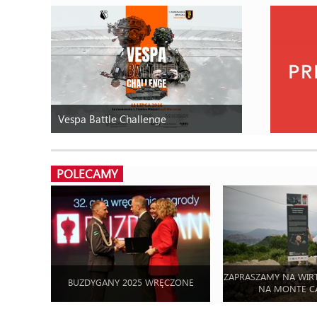
Vespa Battle Challenge
POLECAMY
ZAPRASZAMY NA WIR
BUZDYGANY 2025 WRĘCZONE
NA MONTE C