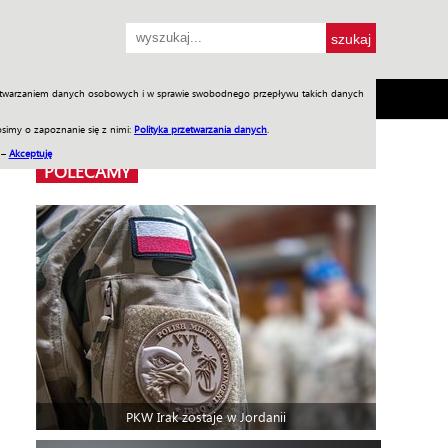
przetwarzaniem danych osobowych i w sprawie swobodnego przepływu takich danych
SH
SKLEP
Jednodniówki
Praca w WIW
simy o zapoznanie się z nimi:
Polityka przetwarzania danych
.
 –
Akceptuję
POLECAMY
PKW Irak zostaje w Jordanii