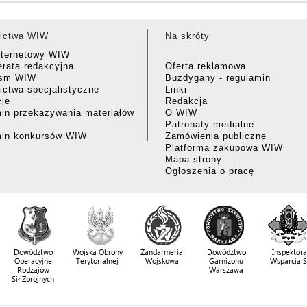
ictwa WIW
Na skróty
nternetowy WIW
rata redakcyjna
Oferta reklamowa
ism WIW
Buzdygany - regulamin
ctwa specjalistyczne
Linki
cje
Redakcja
in przekazywania materiałów
O WIW
Patronaty medialne
min konkursów WIW
Zamówienia publiczne
Platforma zakupowa WIW
Mapa strony
Ogłoszenia o pracę
Dowództwo
Wojska Obrony
Żandarmeria
Dowództwo
Inspektora
Operacyjne
Terytorialnej
Wojskowa
Garnizonu
Wsparcia 
Rodzajów
Warszawa
Sił Zbrojnych