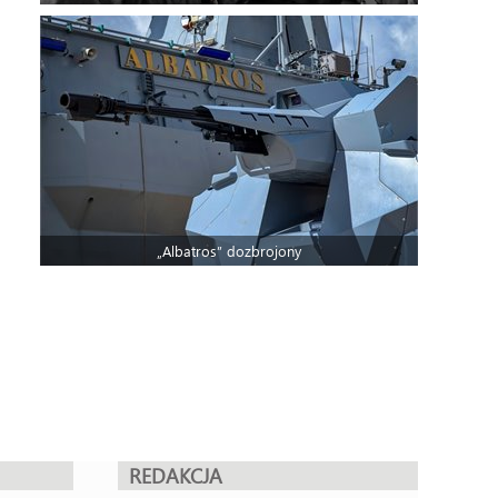
„Albatros” dozbrojony
REDAKCJA