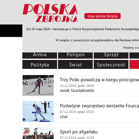
moja polska zbrojna
Od 25 maja 2018 r. obowiązuje w Polsce Rozporządzenie Parlamentu Europejskieg
Armia
Poligon
Sprzęt
Misje
Polityka
Prawo
W związku z powyższym przygotowaliśmy dla Państwa inform
Prosimy o 
Armia
Poligon
Sprzęt
Polityka
Świat
Społeczność
Trzy Polki powalczą w biegu pościgo
12.12.2014, godz. 16:45
Jacek Szustakowski
Podwójne zwycięstwo sierżanta Fourc
07.12.2014, godz. 15:13
szus
Sport po afgańsku
07.12.2014, godz. 12:03