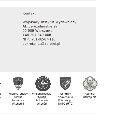
Kontakt
Wojskowy Instytut Wydawniczy
Al. Jerozolimskie 97
00-909 Warszawa
+48 261 849 008
NIP: 701-02-67-116
sekretariat@zbrojni.pl
t
Wielonarodowy
Wielonarodowa
Centrum
Agencja
SZ
Korpus
Dywizja
Szkolenia Sił
Uzbrojenia
Północno-
Północny-
Połączonych
Wschodni
Wschód
NATO (JFTC)