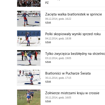
PZ
Zacięta walka biatlonistek w sprincie
06.12.2014, godz. 16:22
szus
Polki skopiowały wyniki sprzed roku
04.12.2014, godz. 18:38
szus
Tylko zwycięzca bezbłędny na strzelni
03.12.2014, godz. 19:05
szus
Biatloniści w Pucharze Świata
30.11.2014, godz. 17:15
szus
Żołnierze mistrzami kraju w crossie
30.11.2014, godz. 16:05
szus