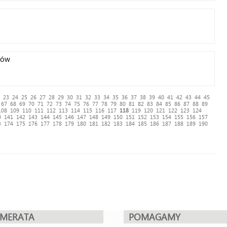
ków
23
24
25
26
27
28
29
30
31
32
33
34
35
36
37
38
39
40
41
42
43
44
45
67
68
69
70
71
72
73
74
75
76
77
78
79
80
81
82
83
84
85
86
87
88
89
108
109
110
111
112
113
114
115
116
117
118
119
120
121
122
123
124
0
141
142
143
144
145
146
147
148
149
150
151
152
153
154
155
156
157
3
174
175
176
177
178
179
180
181
182
183
184
185
186
187
188
189
190
UMERATA
POMAGAMY