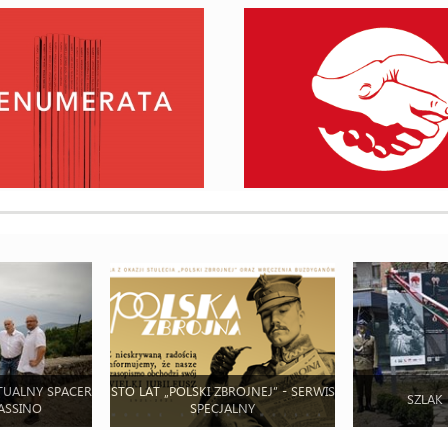
TUALNY SPACER
STO LAT „POLSKI ZBROJNEJ” - SERWIS
SZLAK
ASSINO
SPECJALNY