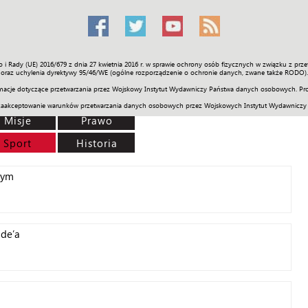
o i Rady (UE) 2016/679 z dnia 27 kwietnia 2016 r. w sprawie ochrony osób fizycznych w związku z 
Świat
Społeczność
Sport
Historia
Galerie
Wideo
ENGLI
oraz uchylenia dyrektywy 95/46/WE (ogólne rozporządzenie o ochronie danych, zwane także RODO).
acje dotyczące przetwarzania przez Wojskowy Instytut Wydawniczy Państwa danych osobowych. Pro
zaakceptowanie warunków przetwarzania danych osobowych przez Wojskowych Instytut Wydawniczy
Misje
Prawo
Sport
Historia
wym
ade’a