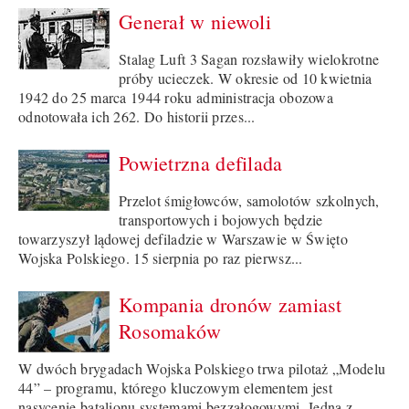
Generał w niewoli
Stalag Luft 3 Sagan rozsławiły wielokrotne
próby ucieczek. W okresie od 10 kwietnia
1942 do 25 marca 1944 roku administracja obozowa
odnotowała ich 262. Do historii przes...
Powietrzna defilada
Przelot śmigłowców, samolotów szkolnych,
transportowych i bojowych będzie
towarzyszył lądowej defiladzie w Warszawie w Święto
Wojska Polskiego. 15 sierpnia po raz pierwsz...
Kompania dronów zamiast
Rosomaków
W dwóch brygadach Wojska Polskiego trwa pilotaż „Modelu
44” – programu, którego kluczowym elementem jest
nasycenie batalionu systemami bezzałogowymi. Jedną z