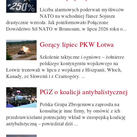
Liczba alarmowych poderwań myśliwców
NATO na wschodniej flance Sojuszu
drastycznie wzrosła. Jak poinformowało Połączone
Dowództwo Sił NATO w Brunssum, w lipcu 2026 roku o...
Gorący lipiec PKW Łotwa
Szkolenie taktyczne i ogniowe – żołnierze
polskiego kontyngentu wojskowego na
Łotwie trenowali w lipcu z wojskami z Hiszpanii, Włoch,
Kanady, ze Słowenii i z Czarnogóry. ...
PGZ o koalicji antybalistycznej
Polska Grupa Zbrojeniowa zaprosiła na
konsultacje inne firmy, by omówić z ich
przedstawicielami potencjalny wkład w europejską koalicję
antybalistyczną – powiedział dziś ...