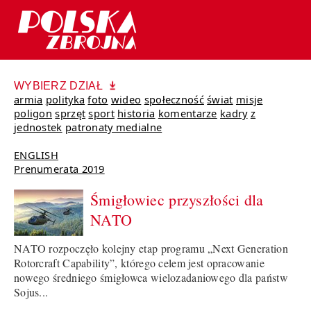
WYBIERZ DZIAŁ
armia
polityka
foto
wideo
społeczność
świat
misje
poligon
sprzęt
sport
historia
komentarze
kadry
z
jednostek
patronaty medialne
ENGLISH
Prenumerata 2019
Śmigłowiec przyszłości dla
NATO
NATO rozpoczęło kolejny etap programu „Next Generation
Rotorcraft Capability”, którego celem jest opracowanie
nowego średniego śmigłowca wielozadaniowego dla państw
Sojus...