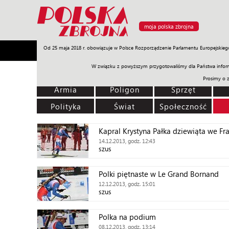
moja polska zbrojna
Od 25 maja 2018 r. obowiązuje w Polsce Rozporządzenie Parlamentu Europejskieg
Armia
Poligon
Sprzęt
Misje
Polityka
Prawo
W związku z powyższym przygotowaliśmy dla Państwa inform
Prosimy o 
Armia
Poligon
Sprzęt
Polityka
Świat
Społeczność
Kapral Krystyna Pałka dziewiąta we Fra
14.12.2013, godz. 12:43
szus
Polki piętnaste w Le Grand Bornand
12.12.2013, godz. 15:01
szus
Polka na podium
08.12.2013, godz. 13:14