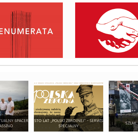
TUALNY SPACER
STO LAT „POLSKI ZBROJNEJ” - SERWIS
SZLAK
ASSINO
SPECJALNY