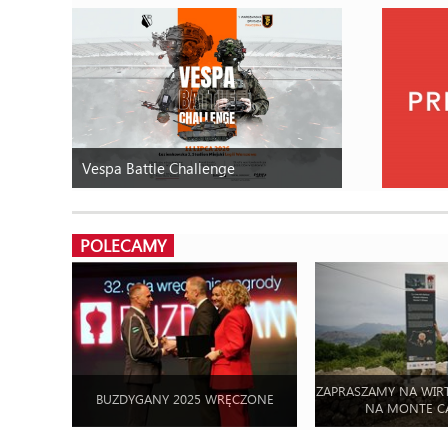
Vespa Battle Challenge
POLECAMY
ZAPRASZAMY NA WIR
BUZDYGANY 2025 WRĘCZONE
NA MONTE C