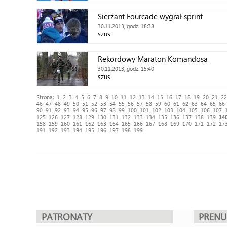
Sierżant Fourcade wygrał sprint
30.11.2013, godz. 18:38
szus
Rekordowy Maraton Komandosa
30.11.2013, godz. 15:40
szus
Strona:
1
2
3
4
5
6
7
8
9
10
11
12
13
14
15
16
17
18
19
20
21
22
46
47
48
49
50
51
52
53
54
55
56
57
58
59
60
61
62
63
64
65
66
90
91
92
93
94
95
96
97
98
99
100
101
102
103
104
105
106
107
125
126
127
128
129
130
131
132
133
134
135
136
137
138
139
14
158
159
160
161
162
163
164
165
166
167
168
169
170
171
172
17
191
192
193
194
195
196
197
198
199
PATRONATY
PREN