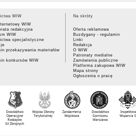
ictwa WIW
Na skróty
nternetowy WIW
rata redakcyjna
Oferta reklamowa
ism WIW
Buzdygany - regulamin
ctwa specjalistyczne
Linki
cje
Redakcja
in przekazywania materiałów
O WIW
Patronaty medialne
min konkursów WIW
Zamówienia publiczne
Platforma zakupowa WIW
Mapa strony
Ogłoszenia o pracę
Dowództwo
Wojska Obrony
Żandarmeria
Dowództwo
Inspektora
Operacyjne
Terytorialnej
Wojskowa
Garnizonu
Wsparcia 
Rodzajów
Warszawa
Sił Zbrojnych