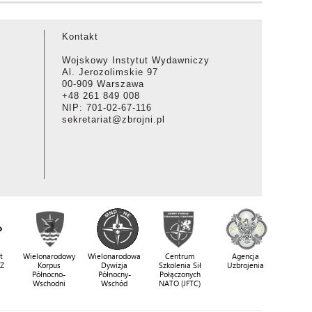
Kontakt
Wojskowy Instytut Wydawniczy
Al. Jerozolimskie 97
00-909 Warszawa
+48 261 849 008
NIP: 701-02-67-116
sekretariat@zbrojni.pl
t
Wielonarodowy
Wielonarodowa
Centrum
Agencja
SZ
Korpus
Dywizja
Szkolenia Sił
Uzbrojenia
Północno-
Północny-
Połączonych
Wschodni
Wschód
NATO (JFTC)