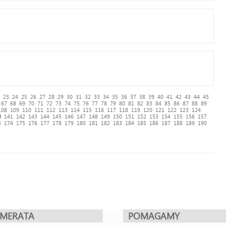
23
24
25
26
27
28
29
30
31
32
33
34
35
36
37
38
39
40
41
42
43
44
45
67
68
69
70
71
72
73
74
75
76
77
78
79
80
81
82
83
84
85
86
87
88
89
108
109
110
111
112
113
114
115
116
117
118
119
120
121
122
123
124
0
141
142
143
144
145
146
147
148
149
150
151
152
153
154
155
156
157
3
174
175
176
177
178
179
180
181
182
183
184
185
186
187
188
189
190
UMERATA
POMAGAMY