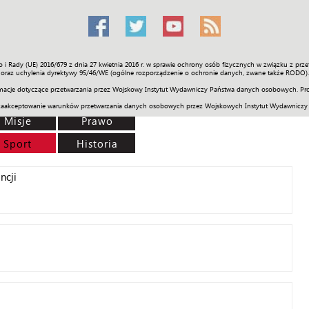
o i Rady (UE) 2016/679 z dnia 27 kwietnia 2016 r. w sprawie ochrony osób fizycznych w związku z 
Świat
Społeczność
Sport
Historia
Galerie
Wideo
ENGLI
oraz uchylenia dyrektywy 95/46/WE (ogólne rozporządzenie o ochronie danych, zwane także RODO).
acje dotyczące przetwarzania przez Wojskowy Instytut Wydawniczy Państwa danych osobowych. Pro
zaakceptowanie warunków przetwarzania danych osobowych przez Wojskowych Instytut Wydawniczy
Misje
Prawo
Sport
Historia
ncji