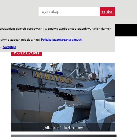
przetwarzaniem danych osobowych i w sprawie swobodnego przepływu takich danych
SH
SKLEP
Jednodniówki
Praca w WIW
simy o zapoznanie się z nimi:
Polityka przetwarzania danych
.
 –
Akceptuję
POLECAMY
„Albatros” dozbrojony