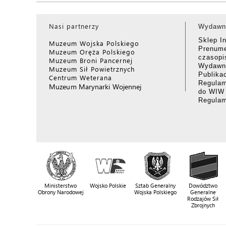
Nasi partnerzy
Wydawn
Sklep I
Muzeum Wojska Polskiego
Prenume
Muzeum Oręża Polskiego
czasop
Muzeum Broni Pancernej
Wydawni
Muzeum Sił Powietrznych
Publika
Centrum Weterana
Regulam
Muzeum Marynarki Wojennej
do WIW
Regula
Ministerstwo
Wojsko Polskie
Sztab Generalny
Dowództwo
Obrony Narodowej
Wojska Polskiego
Generalne
Rodzajów Sił
Zbrojnych