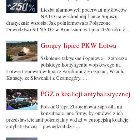
Liczba alarmowych poderwań myśliwców
NATO na wschodniej flance Sojuszu
drastycznie wzrosła. Jak poinformowało Połączone
Dowództwo Sił NATO w Brunssum, w lipcu 2026 roku o...
Gorący lipiec PKW Łotwa
Szkolenie taktyczne i ogniowe – żołnierze
polskiego kontyngentu wojskowego na
Łotwie trenowali w lipcu z wojskami z Hiszpanii, Włoch,
Kanady, ze Słowenii i z Czarnogóry. ...
PGZ o koalicji antybalistycznej
Polska Grupa Zbrojeniowa zaprosiła na
konsultacje inne firmy, by omówić z ich
przedstawicielami potencjalny wkład w europejską koalicję
antybalistyczną – powiedział dziś ...