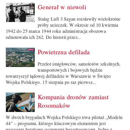
Generał w niewoli
Stalag Luft 3 Sagan rozsławiły wielokrotne
próby ucieczek. W okresie od 10 kwietnia
1942 do 25 marca 1944 roku administracja obozowa
odnotowała ich 262. Do historii przes...
Powietrzna defilada
Przelot śmigłowców, samolotów szkolnych,
transportowych i bojowych będzie
towarzyszył lądowej defiladzie w Warszawie w Święto
Wojska Polskiego. 15 sierpnia po raz pierwsz...
Kompania dronów zamiast
Rosomaków
W dwóch brygadach Wojska Polskiego trwa pilotaż „Modelu
44” – programu, którego kluczowym elementem jest
nasycenie batalionu systemami bezzałogowymi. Jedną z