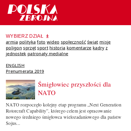
WYBIERZ DZIAŁ
armia
polityka
foto
wideo
społeczność
świat
misje
poligon
sprzęt
sport
historia
komentarze
kadry
z
jednostek
patronaty medialne
ENGLISH
Prenumerata 2019
Śmigłowiec przyszłości dla
NATO
NATO rozpoczęło kolejny etap programu „Next Generation
Rotorcraft Capability”, którego celem jest opracowanie
nowego średniego śmigłowca wielozadaniowego dla państw
Sojus...