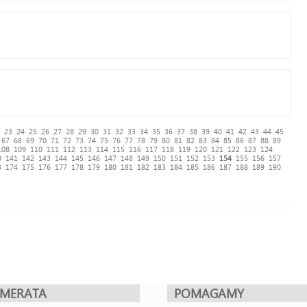
23
24
25
26
27
28
29
30
31
32
33
34
35
36
37
38
39
40
41
42
43
44
45
67
68
69
70
71
72
73
74
75
76
77
78
79
80
81
82
83
84
85
86
87
88
89
108
109
110
111
112
113
114
115
116
117
118
119
120
121
122
123
124
0
141
142
143
144
145
146
147
148
149
150
151
152
153
154
155
156
157
3
174
175
176
177
178
179
180
181
182
183
184
185
186
187
188
189
190
UMERATA
POMAGAMY