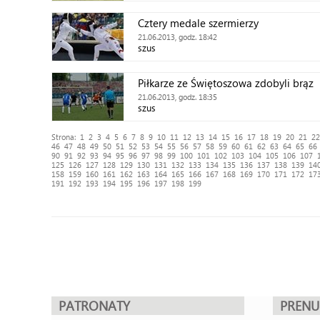
Cztery medale szermierzy
21.06.2013, godz. 18:42
szus
Piłkarze ze Świętoszowa zdobyli brąz
21.06.2013, godz. 18:35
szus
Strona:
1
2
3
4
5
6
7
8
9
10
11
12
13
14
15
16
17
18
19
20
21
22
46
47
48
49
50
51
52
53
54
55
56
57
58
59
60
61
62
63
64
65
66
90
91
92
93
94
95
96
97
98
99
100
101
102
103
104
105
106
107
125
126
127
128
129
130
131
132
133
134
135
136
137
138
139
14
158
159
160
161
162
163
164
165
166
167
168
169
170
171
172
17
191
192
193
194
195
196
197
198
199
PATRONATY
PREN