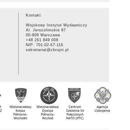
Kontakt
Wojskowy Instytut Wydawniczy
Al. Jerozolimskie 97
00-909 Warszawa
+48 261 849 008
NIP: 701-02-67-116
sekretariat@zbrojni.pl
t
Wielonarodowy
Wielonarodowa
Centrum
Agencja
SZ
Korpus
Dywizja
Szkolenia Sił
Uzbrojenia
Północno-
Północny-
Połączonych
Wschodni
Wschód
NATO (JFTC)