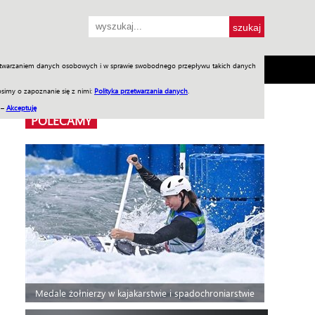
przetwarzaniem danych osobowych i w sprawie swobodnego przepływu takich danych
SH
SKLEP
Jednodniówki
Praca w WIW
simy o zapoznanie się z nimi:
Polityka przetwarzania danych
.
 –
Akceptuję
POLECAMY
Medale żołnierzy w kajakarstwie i spadochroniarstwie