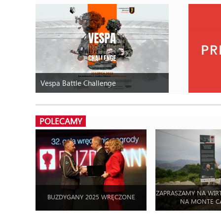
Vespa Battle Challenge
POLECAMY
ZAPRASZAMY NA WIR
BUZDYGANY 2025 WRĘCZONE
NA MONTE C