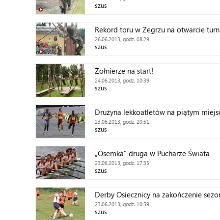
szus
Rekord toru w Zegrzu na otwarcie turn
26.06.2013, godz. 08:29
szus
Żołnierze na start!
24.06.2013, godz. 10:39
szus
Drużyna lekkoatletów na piątym miejs
23.06.2013, godz. 20:51
szus
„Ósemka” druga w Pucharze Świata
23.06.2013, godz. 17:35
szus
Derby Osiecznicy na zakończenie sezo
23.06.2013, godz. 10:59
szus