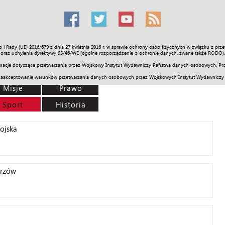
o i Rady (UE) 2016/679 z dnia 27 kwietnia 2016 r. w sprawie ochrony osób fizycznych w związku z 
Świat
Społeczność
Sport
Historia
Galerie
Wideo
ENGLI
oraz uchylenia dyrektywy 95/46/WE (ogólne rozporządzenie o ochronie danych, zwane także RODO).
acje dotyczące przetwarzania przez Wojskowy Instytut Wydawniczy Państwa danych osobowych. Pro
zaakceptowanie warunków przetwarzania danych osobowych przez Wojskowych Instytut Wydawniczy
Misje
Prawo
Sport
Historia
ojska
trzów