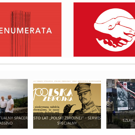
TUALNY SPACER
STO LAT „POLSKI ZBROJNEJ” - SERWIS
SZLAK
ASSINO
SPECJALNY