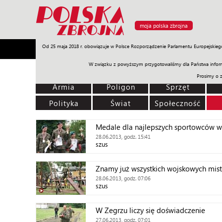
moja polska zbrojna
Od 25 maja 2018 r. obowiązuje w Polsce Rozporządzenie Parlamentu Europejskieg
Armia
Poligon
Sprzęt
Misje
Polityka
Prawo
W związku z powyższym przygotowaliśmy dla Państwa inform
Prosimy o 
Armia
Poligon
Sprzęt
Polityka
Świat
Społeczność
Medale dla najlepszych sportowców w
28.06.2013, godz. 15:41
szus
Znamy już wszystkich wojskowych mis
28.06.2013, godz. 07:06
szus
W Zegrzu liczy się doświadczenie
27.06.2013, godz. 07:01