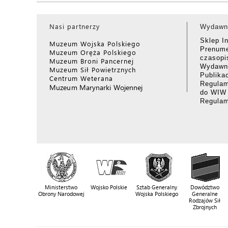
Nasi partnerzy
Wydawn
Sklep I
Muzeum Wojska Polskiego
Prenume
Muzeum Oręża Polskiego
czasop
Muzeum Broni Pancernej
Wydawni
Muzeum Sił Powietrznych
Publika
Centrum Weterana
Regulam
Muzeum Marynarki Wojennej
do WIW
Regula
Ministerstwo
Wojsko Polskie
Sztab Generalny
Dowództwo
Obrony Narodowej
Wojska Polskiego
Generalne
Rodzajów Sił
Zbrojnych