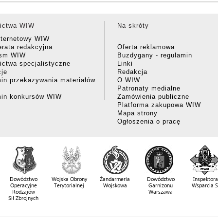
ictwa WIW
Na skróty
nternetowy WIW
rata redakcyjna
Oferta reklamowa
ism WIW
Buzdygany - regulamin
ctwa specjalistyczne
Linki
cje
Redakcja
in przekazywania materiałów
O WIW
Patronaty medialne
min konkursów WIW
Zamówienia publiczne
Platforma zakupowa WIW
Mapa strony
Ogłoszenia o pracę
Dowództwo
Wojska Obrony
Żandarmeria
Dowództwo
Inspektora
Operacyjne
Terytorialnej
Wojskowa
Garnizonu
Wsparcia 
Rodzajów
Warszawa
Sił Zbrojnych