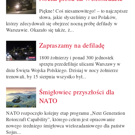
Piękne! Coś niesamowitego! – to najczęstsze
słowa, jakie słyszeliśmy z ust Polaków,
którzy zdecydowali się obejrzeć nocną próbę defilady w
Warszawie. Okazało się także, ż...
Zapraszamy na defiladę
1800 żołnierzy i ponad 300 jednostek
sprzętu przedefiluje ulicami Warszawy w
dniu Święta Wojska Polskiego. Dzisiaj w nocy żołnierze
trenowali, by 15 sierpnia wszystko był...
Śmigłowiec przyszłości dla
NATO
NATO rozpoczęło kolejny etap programu „Next Generation
Rotorcraft Capability”, którego celem jest opracowanie
nowego średniego śmigłowca wielozadaniowego dla państw
Sojus...