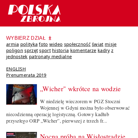
WYBIERZ DZIAŁ
armia
polityka
foto
wideo
społeczność
świat
misje
poligon
sprzęt
sport
historia
komentarze
kadry
z
jednostek
patronaty medialne
ENGLISH
Prenumerata 2019
„Wicher" wkrótce na wodzie
W niedzielę wieczorem w PGZ Stoczni
Wojennej w Gdyni można było obserwować
niecodzienną operację logistyczną. Gotowy kadłub
przyszłego ORP „Wicher”, pierwszej z trzech fr...
Nocna próba na Wisłostradzie