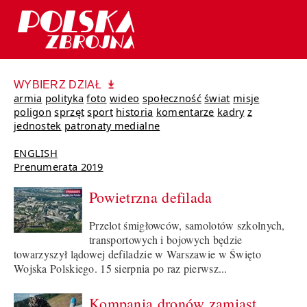
WYBIERZ DZIAŁ
armia
polityka
foto
wideo
społeczność
świat
misje
poligon
sprzęt
sport
historia
komentarze
kadry
z
jednostek
patronaty medialne
ENGLISH
Prenumerata 2019
Powietrzna defilada
Przelot śmigłowców, samolotów szkolnych,
transportowych i bojowych będzie
towarzyszył lądowej defiladzie w Warszawie w Święto
Wojska Polskiego. 15 sierpnia po raz pierwsz...
Kompania dronów zamiast