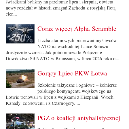
świadkami byliśmy na przełomie lipca i sierpnia, otwiera
nowy rozdział w historii zmagań Zachodu z rosyjską flotą
cien...
Coraz więcej Alpha Scramble
Liczba alarmowych poderwań myśliwców
NATO na wschodniej flance Sojuszu
drastycznie wzrosła. Jak poinformowało Połączone
Dowództwo Sił NATO w Brunssum, w lipcu 2026 roku o...
Gorący lipiec PKW Łotwa
Szkolenie taktyczne i ogniowe – żołnierze
polskiego kontyngentu wojskowego na
Łotwie trenowali w lipcu z wojskami z Hiszpanii, Włoch,
Kanady, ze Słowenii i z Czarnogóry. ...
PGZ o koalicji antybalistycznej