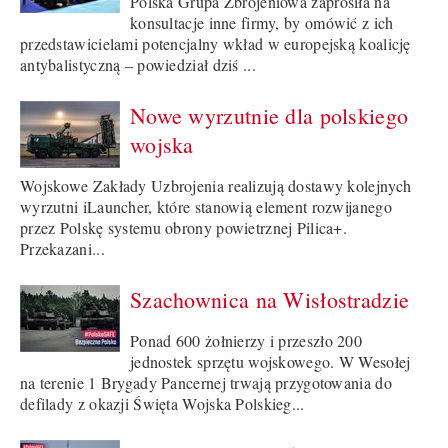
Polska Grupa Zbrojeniowa zaprosiła na
konsultacje inne firmy, by omówić z ich
przedstawicielami potencjalny wkład w europejską koalicję
antybalistyczną – powiedział dziś ...
Nowe wyrzutnie dla polskiego
wojska
Wojskowe Zakłady Uzbrojenia realizują dostawy kolejnych
wyrzutni iLauncher, które stanowią element rozwijanego
przez Polskę systemu obrony powietrznej Pilica+.
Przekazani...
Szachownica na Wisłostradzie
Ponad 600 żołnierzy i przeszło 200
jednostek sprzętu wojskowego. W Wesołej
na terenie 1 Brygady Pancernej trwają przygotowania do
defilady z okazji Święta Wojska Polskieg...