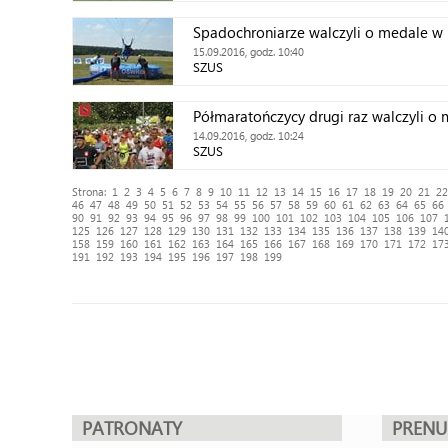
Spadochroniarze walczyli o medale w 
15.09.2016, godz. 10:40
SZUS
Półmaratończycy drugi raz walczyli o
14.09.2016, godz. 10:24
SZUS
Strona:
1
2
3
4
5
6
7
8
9
10
11
12
13
14
15
16
17
18
19
20
21
22
46
47
48
49
50
51
52
53
54
55
56
57
58
59
60
61
62
63
64
65
66
90
91
92
93
94
95
96
97
98
99
100
101
102
103
104
105
106
107
125
126
127
128
129
130
131
132
133
134
135
136
137
138
139
14
158
159
160
161
162
163
164
165
166
167
168
169
170
171
172
17
191
192
193
194
195
196
197
198
199
PATRONATY
PREN