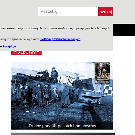
przetwarzaniem danych osobowych i w sprawie swobodnego przepływu takich danych
SH
SKLEP
Jednodniówki
Praca w WIW
simy o zapoznanie się z nimi:
Polityka przetwarzania danych
.
 –
Akceptuję
POLECAMY
Trudne początki polskich bombowców