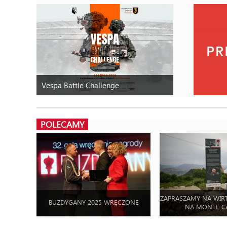
Vespa Battle Challenge
POLECAMY
ZAPRASZAMY NA WIR
BUZDYGANY 2025 WRĘCZONE
NA MONTE C