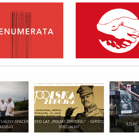
TUALNY SPACER
STO LAT „POLSKI ZBROJNEJ” - SERWIS
SZLAK
ASSINO
SPECJALNY