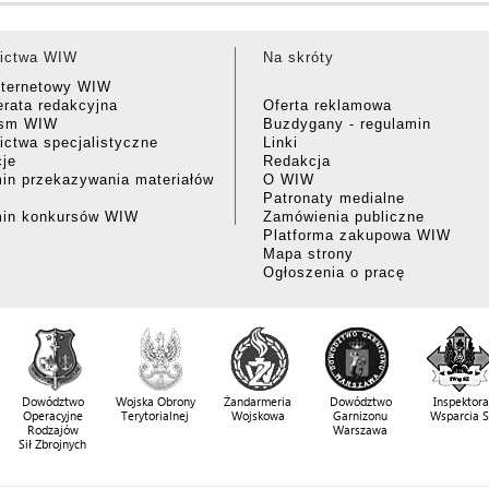
ictwa WIW
Na skróty
nternetowy WIW
rata redakcyjna
Oferta reklamowa
ism WIW
Buzdygany - regulamin
ctwa specjalistyczne
Linki
cje
Redakcja
in przekazywania materiałów
O WIW
Patronaty medialne
min konkursów WIW
Zamówienia publiczne
Platforma zakupowa WIW
Mapa strony
Ogłoszenia o pracę
Dowództwo
Wojska Obrony
Żandarmeria
Dowództwo
Inspektora
Operacyjne
Terytorialnej
Wojskowa
Garnizonu
Wsparcia 
Rodzajów
Warszawa
Sił Zbrojnych