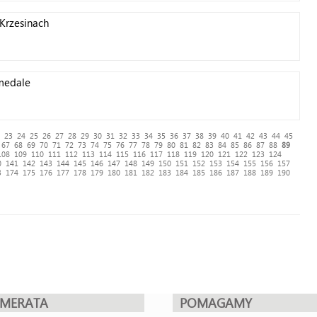
Krzesinach
 medale
23
24
25
26
27
28
29
30
31
32
33
34
35
36
37
38
39
40
41
42
43
44
45
67
68
69
70
71
72
73
74
75
76
77
78
79
80
81
82
83
84
85
86
87
88
89
108
109
110
111
112
113
114
115
116
117
118
119
120
121
122
123
124
0
141
142
143
144
145
146
147
148
149
150
151
152
153
154
155
156
157
3
174
175
176
177
178
179
180
181
182
183
184
185
186
187
188
189
190
UMERATA
POMAGAMY