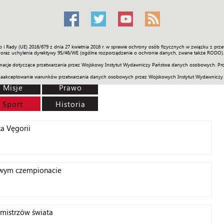
o i Rady (UE) 2016/679 z dnia 27 kwietnia 2016 r. w sprawie ochrony osób fizycznych w związku z 
Świat
Społeczność
Sport
Historia
Galerie
Wideo
ENGLI
oraz uchylenia dyrektywy 95/46/WE (ogólne rozporządzenie o ochronie danych, zwane także RODO).
acje dotyczące przetwarzania przez Wojskowy Instytut Wydawniczy Państwa danych osobowych. Pro
zaakceptowanie warunków przetwarzania danych osobowych przez Wojskowych Instytut Wydawniczy
Misje
Prawo
Sport
Historia
a Vęgorii
owym czempionacie
 mistrzów świata