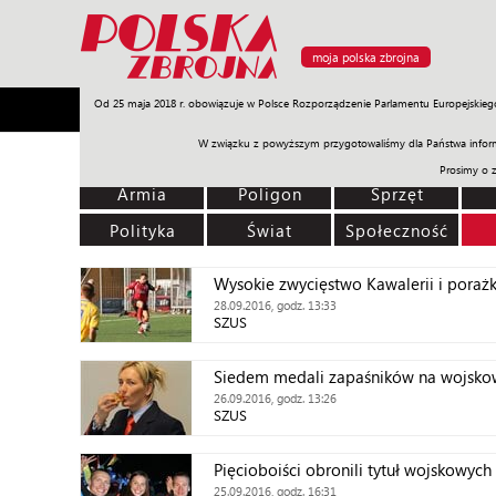
moja polska zbrojna
Od 25 maja 2018 r. obowiązuje w Polsce Rozporządzenie Parlamentu Europejskieg
Armia
Poligon
Sprzęt
Misje
Polityka
Prawo
W związku z powyższym przygotowaliśmy dla Państwa inform
Prosimy o 
Armia
Poligon
Sprzęt
Polityka
Świat
Społeczność
Wysokie zwycięstwo Kawalerii i porażk
28.09.2016, godz. 13:33
SZUS
Siedem medali zapaśników na wojsk
26.09.2016, godz. 13:26
SZUS
Pięcioboiści obronili tytuł wojskowych
25.09.2016, godz. 16:31