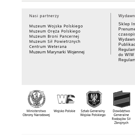
Nasi partnerzy
Wydawn
Sklep I
Muzeum Wojska Polskiego
Prenume
Muzeum Oręża Polskiego
czasop
Muzeum Broni Pancernej
Wydawni
Muzeum Sił Powietrznych
Publika
Centrum Weterana
Regulam
Muzeum Marynarki Wojennej
do WIW
Regula
Ministerstwo
Wojsko Polskie
Sztab Generalny
Dowództwo
Obrony Narodowej
Wojska Polskiego
Generalne
Rodzajów Sił
Zbrojnych