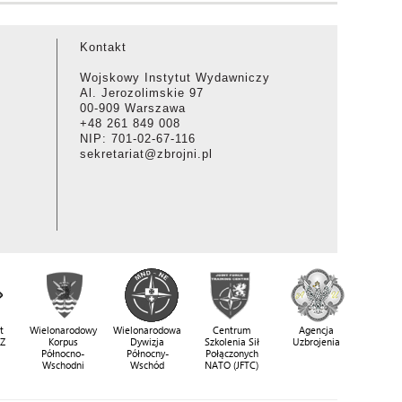
Kontakt
Wojskowy Instytut Wydawniczy
Al. Jerozolimskie 97
00-909 Warszawa
+48 261 849 008
NIP: 701-02-67-116
sekretariat@zbrojni.pl
t
Wielonarodowy
Wielonarodowa
Centrum
Agencja
SZ
Korpus
Dywizja
Szkolenia Sił
Uzbrojenia
Północno-
Północny-
Połączonych
Wschodni
Wschód
NATO (JFTC)