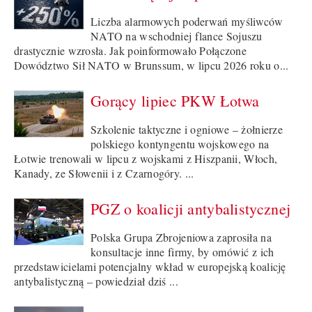
Liczba alarmowych poderwań myśliwców
NATO na wschodniej flance Sojuszu
drastycznie wzrosła. Jak poinformowało Połączone
Dowództwo Sił NATO w Brunssum, w lipcu 2026 roku o...
Gorący lipiec PKW Łotwa
Szkolenie taktyczne i ogniowe – żołnierze
polskiego kontyngentu wojskowego na
Łotwie trenowali w lipcu z wojskami z Hiszpanii, Włoch,
Kanady, ze Słowenii i z Czarnogóry. ...
PGZ o koalicji antybalistycznej
Polska Grupa Zbrojeniowa zaprosiła na
konsultacje inne firmy, by omówić z ich
przedstawicielami potencjalny wkład w europejską koalicję
antybalistyczną – powiedział dziś ...