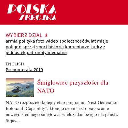
WYBIERZ DZIAŁ
armia
polityka
foto
wideo
społeczność
świat
misje
poligon
sprzęt
sport
historia
komentarze
kadry
z
jednostek
patronaty medialne
ENGLISH
Prenumerata 2019
Śmigłowiec przyszłości dla
NATO
NATO rozpoczęło kolejny etap programu „Next Generation
Rotorcraft Capability”, którego celem jest opracowanie
nowego średniego śmigłowca wielozadaniowego dla państw
Sojus...