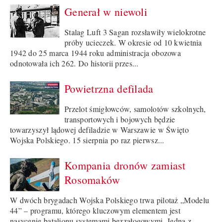
Generał w niewoli
Stalag Luft 3 Sagan rozsławiły wielokrotne
próby ucieczek. W okresie od 10 kwietnia
1942 do 25 marca 1944 roku administracja obozowa
odnotowała ich 262. Do historii przes...
Powietrzna defilada
Przelot śmigłowców, samolotów szkolnych,
transportowych i bojowych będzie
towarzyszył lądowej defiladzie w Warszawie w Święto
Wojska Polskiego. 15 sierpnia po raz pierwsz...
Kompania dronów zamiast
Rosomaków
W dwóch brygadach Wojska Polskiego trwa pilotaż „Modelu
44” – programu, którego kluczowym elementem jest
nasycenie batalionu systemami bezzałogowymi. Jedną z