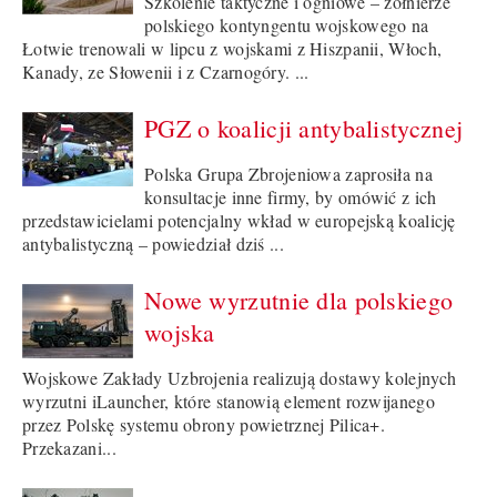
Szkolenie taktyczne i ogniowe – żołnierze
polskiego kontyngentu wojskowego na
Łotwie trenowali w lipcu z wojskami z Hiszpanii, Włoch,
Kanady, ze Słowenii i z Czarnogóry. ...
PGZ o koalicji antybalistycznej
Polska Grupa Zbrojeniowa zaprosiła na
konsultacje inne firmy, by omówić z ich
przedstawicielami potencjalny wkład w europejską koalicję
antybalistyczną – powiedział dziś ...
Nowe wyrzutnie dla polskiego
wojska
Wojskowe Zakłady Uzbrojenia realizują dostawy kolejnych
wyrzutni iLauncher, które stanowią element rozwijanego
przez Polskę systemu obrony powietrznej Pilica+.
Przekazani...