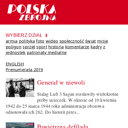
WYBIERZ DZIAŁ
armia
polityka
foto
wideo
społeczność
świat
misje
poligon
sprzęt
sport
historia
komentarze
kadry
z
jednostek
patronaty medialne
ENGLISH
Prenumerata 2019
Generał w niewoli
Stalag Luft 3 Sagan rozsławiły wielokrotne
próby ucieczek. W okresie od 10 kwietnia
1942 do 25 marca 1944 roku administracja obozowa
odnotowała ich 262. Do historii przes...
Powietrzna defilada