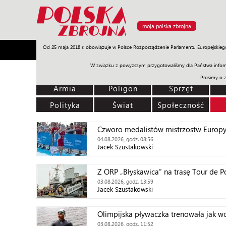
moja polska zbrojna
Od 25 maja 2018 r. obowiązuje w Polsce Rozporządzenie Parlamentu Europejskieg
Armia
Poligon
Sprzęt
Misje
Polityka
Prawo
W związku z powyższym przygotowaliśmy dla Państwa inform
Prosimy o 
Armia
Poligon
Sprzęt
Polityka
Świat
Społeczność
Czworo medalistów mistrzostw Europy
04.08.2026, godz. 08:56
Jacek Szustakowski
Z ORP „Błyskawica” na trasę Tour de 
03.08.2026, godz. 13:59
Jacek Szustakowski
Olimpijska pływaczka trenowała jak w
03.08.2026, godz. 11:52