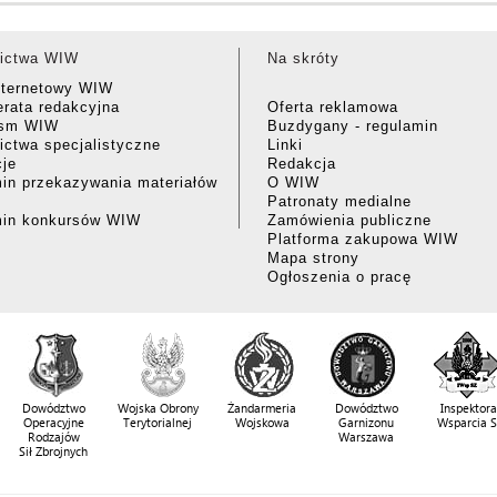
ictwa WIW
Na skróty
nternetowy WIW
rata redakcyjna
Oferta reklamowa
ism WIW
Buzdygany - regulamin
ctwa specjalistyczne
Linki
cje
Redakcja
in przekazywania materiałów
O WIW
Patronaty medialne
min konkursów WIW
Zamówienia publiczne
Platforma zakupowa WIW
Mapa strony
Ogłoszenia o pracę
Dowództwo
Wojska Obrony
Żandarmeria
Dowództwo
Inspektora
Operacyjne
Terytorialnej
Wojskowa
Garnizonu
Wsparcia 
Rodzajów
Warszawa
Sił Zbrojnych