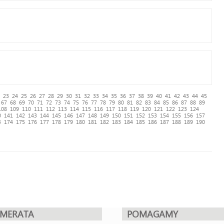
23
24
25
26
27
28
29
30
31
32
33
34
35
36
37
38
39
40
41
42
43
44
45
67
68
69
70
71
72
73
74
75
76
77
78
79
80
81
82
83
84
85
86
87
88
89
108
109
110
111
112
113
114
115
116
117
118
119
120
121
122
123
124
0
141
142
143
144
145
146
147
148
149
150
151
152
153
154
155
156
157
3
174
175
176
177
178
179
180
181
182
183
184
185
186
187
188
189
190
UMERATA
POMAGAMY