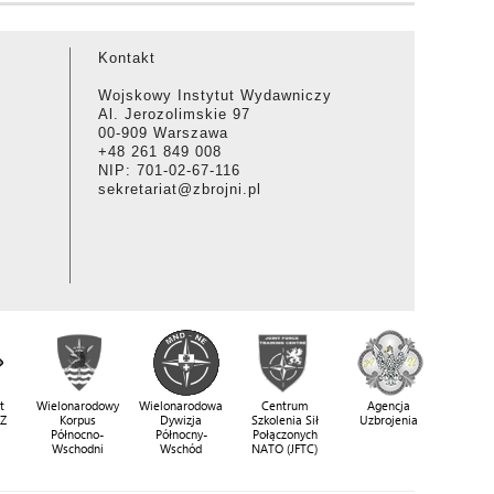
Kontakt
Wojskowy Instytut Wydawniczy
Al. Jerozolimskie 97
00-909 Warszawa
+48 261 849 008
NIP: 701-02-67-116
sekretariat@zbrojni.pl
t
Wielonarodowy
Wielonarodowa
Centrum
Agencja
SZ
Korpus
Dywizja
Szkolenia Sił
Uzbrojenia
Północno-
Północny-
Połączonych
Wschodni
Wschód
NATO (JFTC)