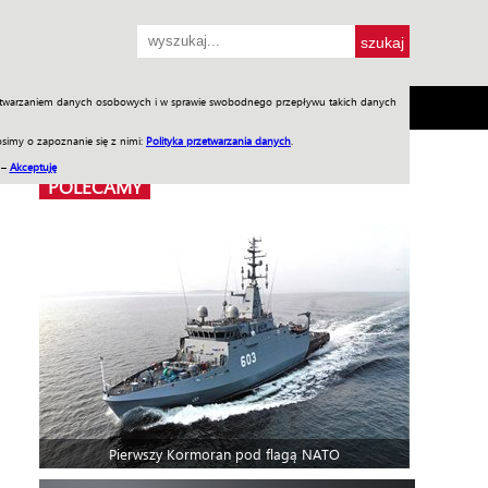
przetwarzaniem danych osobowych i w sprawie swobodnego przepływu takich danych
SH
SKLEP
Jednodniówki
Praca w WIW
simy o zapoznanie się z nimi:
Polityka przetwarzania danych
.
 –
Akceptuję
POLECAMY
Pierwszy Kormoran pod flagą NATO