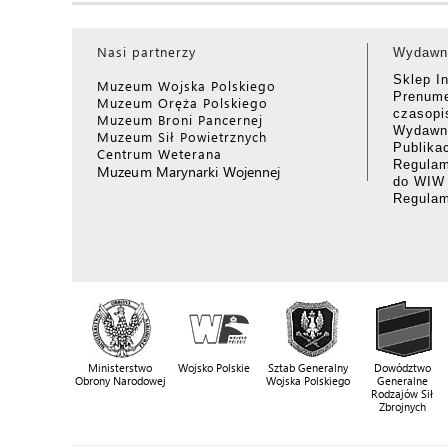
Nasi partnerzy
Wydawn
Sklep I
Muzeum Wojska Polskiego
Prenume
Muzeum Oręża Polskiego
czasop
Muzeum Broni Pancernej
Wydawni
Muzeum Sił Powietrznych
Publika
Centrum Weterana
Regulam
Muzeum Marynarki Wojennej
do WIW
Regula
Ministerstwo
Wojsko Polskie
Sztab Generalny
Dowództwo
Obrony Narodowej
Wojska Polskiego
Generalne
Rodzajów Sił
Zbrojnych