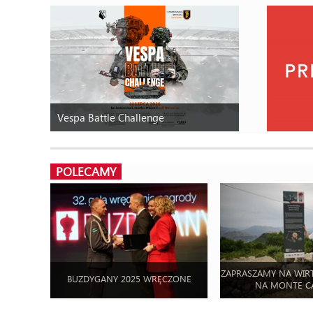
Vespa Battle Challenge
POLECAMY
ZAPRASZAMY NA WIR
BUZDYGANY 2025 WRĘCZONE
NA MONTE C