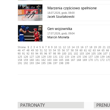
Marzenia częściowo spełnione
18.07.2026, godz. 08:00
Jacek Szustakowski
Gen wojownika
17.07.2026, godz. 09:04
Marcin Moneta
Strona:
1
2
3
4
5
6
7
8
9
10
11
12
13
14
15
16
17
18
19
20
21
22
46
47
48
49
50
51
52
53
54
55
56
57
58
59
60
61
62
63
64
65
66
90
91
92
93
94
95
96
97
98
99
100
101
102
103
104
105
106
107
125
126
127
128
129
130
131
132
133
134
135
136
137
138
139
14
158
159
160
161
162
163
164
165
166
167
168
169
170
171
172
17
191
192
193
194
195
196
197
198
199
PATRONATY
PREN