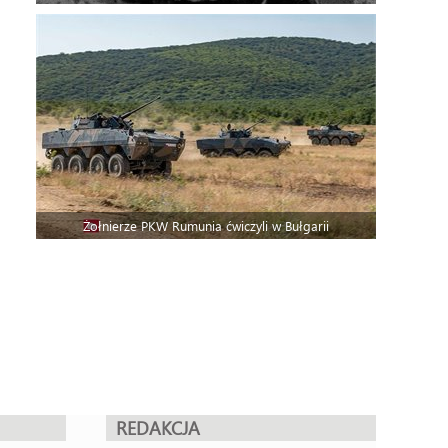
Żołnierze PKW Rumunia ćwiczyli w Bułgarii
REDAKCJA