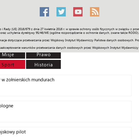
o i Rady (UE) 2016/679 z dnia 27 kwietnia 2016 r. w sprawie ochrony osób fizycznych w związku z 
Świat
Społeczność
Sport
Historia
Galerie
Wideo
ENGLI
oraz uchylenia dyrektywy 95/46/WE (ogólne rozporządzenie o ochronie danych, zwane także RODO).
acje dotyczące przetwarzania przez Wojskowy Instytut Wydawniczy Państwa danych osobowych. Pro
zaakceptowanie warunków przetwarzania danych osobowych przez Wojskowych Instytut Wydawniczy
Misje
Prawo
Sport
Historia
 w żołnierskich mundurach
Pologne
ojskowy pilot