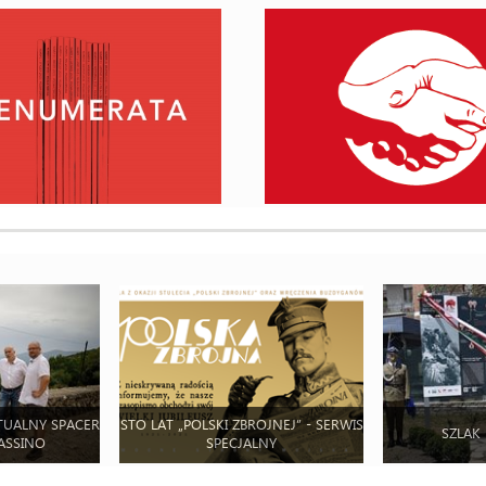
TUALNY SPACER
STO LAT „POLSKI ZBROJNEJ” - SERWIS
SZLAK
ASSINO
SPECJALNY