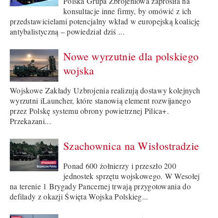
Polska Grupa Zbrojeniowa zaprosiła na
konsultacje inne firmy, by omówić z ich
przedstawicielami potencjalny wkład w europejską koalicję
antybalistyczną – powiedział dziś ...
Nowe wyrzutnie dla polskiego
wojska
Wojskowe Zakłady Uzbrojenia realizują dostawy kolejnych
wyrzutni iLauncher, które stanowią element rozwijanego
przez Polskę systemu obrony powietrznej Pilica+.
Przekazani...
Szachownica na Wisłostradzie
Ponad 600 żołnierzy i przeszło 200
jednostek sprzętu wojskowego. W Wesołej
na terenie 1 Brygady Pancernej trwają przygotowania do
defilady z okazji Święta Wojska Polskieg...