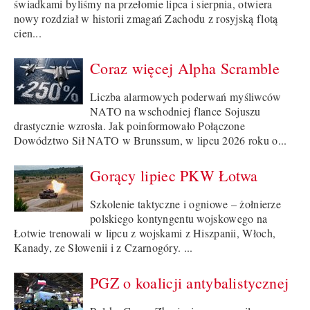
świadkami byliśmy na przełomie lipca i sierpnia, otwiera
nowy rozdział w historii zmagań Zachodu z rosyjską flotą
cien...
Coraz więcej Alpha Scramble
Liczba alarmowych poderwań myśliwców
NATO na wschodniej flance Sojuszu
drastycznie wzrosła. Jak poinformowało Połączone
Dowództwo Sił NATO w Brunssum, w lipcu 2026 roku o...
Gorący lipiec PKW Łotwa
Szkolenie taktyczne i ogniowe – żołnierze
polskiego kontyngentu wojskowego na
Łotwie trenowali w lipcu z wojskami z Hiszpanii, Włoch,
Kanady, ze Słowenii i z Czarnogóry. ...
PGZ o koalicji antybalistycznej