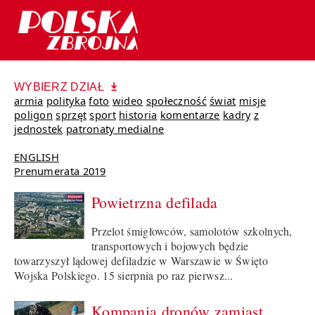
WYBIERZ DZIAŁ
armia
polityka
foto
wideo
społeczność
świat
misje
poligon
sprzęt
sport
historia
komentarze
kadry
z
jednostek
patronaty medialne
ENGLISH
Prenumerata 2019
Powietrzna defilada
Przelot śmigłowców, samolotów szkolnych,
transportowych i bojowych będzie
towarzyszył lądowej defiladzie w Warszawie w Święto
Wojska Polskiego. 15 sierpnia po raz pierwsz...
Kompania dronów zamiast