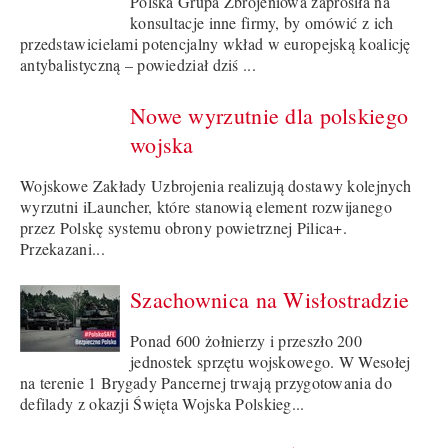
Polska Grupa Zbrojeniowa zaprosiła na
konsultacje inne firmy, by omówić z ich
przedstawicielami potencjalny wkład w europejską koalicję
antybalistyczną – powiedział dziś ...
Nowe wyrzutnie dla polskiego
wojska
Wojskowe Zakłady Uzbrojenia realizują dostawy kolejnych
wyrzutni iLauncher, które stanowią element rozwijanego
przez Polskę systemu obrony powietrznej Pilica+.
Przekazani...
Szachownica na Wisłostradzie
Ponad 600 żołnierzy i przeszło 200
jednostek sprzętu wojskowego. W Wesołej
na terenie 1 Brygady Pancernej trwają przygotowania do
defilady z okazji Święta Wojska Polskieg...