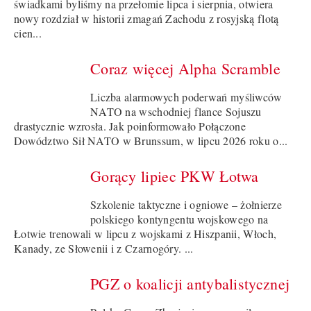
świadkami byliśmy na przełomie lipca i sierpnia, otwiera
nowy rozdział w historii zmagań Zachodu z rosyjską flotą
cien...
Coraz więcej Alpha Scramble
Liczba alarmowych poderwań myśliwców
NATO na wschodniej flance Sojuszu
drastycznie wzrosła. Jak poinformowało Połączone
Dowództwo Sił NATO w Brunssum, w lipcu 2026 roku o...
Gorący lipiec PKW Łotwa
Szkolenie taktyczne i ogniowe – żołnierze
polskiego kontyngentu wojskowego na
Łotwie trenowali w lipcu z wojskami z Hiszpanii, Włoch,
Kanady, ze Słowenii i z Czarnogóry. ...
PGZ o koalicji antybalistycznej