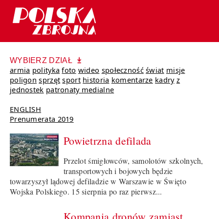
WYBIERZ DZIAŁ
armia
polityka
foto
wideo
społeczność
świat
misje
poligon
sprzęt
sport
historia
komentarze
kadry
z
jednostek
patronaty medialne
ENGLISH
Prenumerata 2019
Powietrzna defilada
Przelot śmigłowców, samolotów szkolnych,
transportowych i bojowych będzie
towarzyszył lądowej defiladzie w Warszawie w Święto
Wojska Polskiego. 15 sierpnia po raz pierwsz...
Kompania dronów zamiast