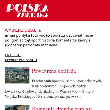
WYBIERZ DZIAŁ
armia
polityka
foto
wideo
społeczność
świat
misje
poligon
sprzęt
sport
historia
komentarze
kadry
z
jednostek
patronaty medialne
ENGLISH
Prenumerata 2019
Powietrzna defilada
Przelot śmigłowców, samolotów szkolnych,
transportowych i bojowych będzie
towarzyszył lądowej defiladzie w Warszawie w Święto
Wojska Polskiego. 15 sierpnia po raz pierwsz...
Kompania dronów zamiast