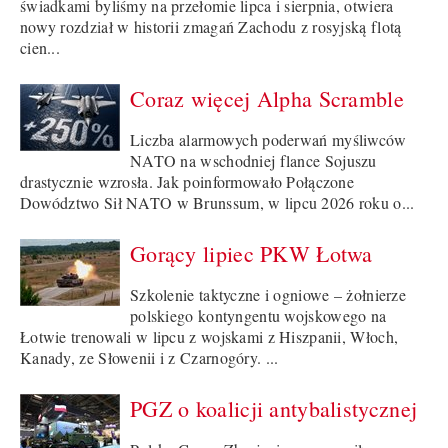
świadkami byliśmy na przełomie lipca i sierpnia, otwiera
nowy rozdział w historii zmagań Zachodu z rosyjską flotą
cien...
Coraz więcej Alpha Scramble
Liczba alarmowych poderwań myśliwców
NATO na wschodniej flance Sojuszu
drastycznie wzrosła. Jak poinformowało Połączone
Dowództwo Sił NATO w Brunssum, w lipcu 2026 roku o...
Gorący lipiec PKW Łotwa
Szkolenie taktyczne i ogniowe – żołnierze
polskiego kontyngentu wojskowego na
Łotwie trenowali w lipcu z wojskami z Hiszpanii, Włoch,
Kanady, ze Słowenii i z Czarnogóry. ...
PGZ o koalicji antybalistycznej