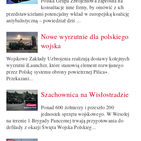
Polska Grupa Zbrojeniowa zaprosiła na
konsultacje inne firmy, by omówić z ich
przedstawicielami potencjalny wkład w europejską koalicję
antybalistyczną – powiedział dziś ...
Nowe wyrzutnie dla polskiego
wojska
Wojskowe Zakłady Uzbrojenia realizują dostawy kolejnych
wyrzutni iLauncher, które stanowią element rozwijanego
przez Polskę systemu obrony powietrznej Pilica+.
Przekazani...
Szachownica na Wisłostradzie
Ponad 600 żołnierzy i przeszło 200
jednostek sprzętu wojskowego. W Wesołej
na terenie 1 Brygady Pancernej trwają przygotowania do
defilady z okazji Święta Wojska Polskieg...